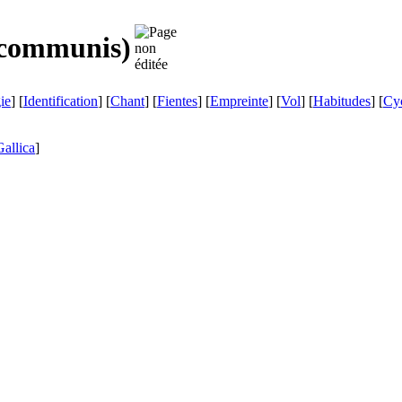
 communis
)
ie
] [
Identification
] [
Chant
] [
Fientes
] [
Empreinte
] [
Vol
] [
Habitudes
] [
Cyc
Gallica
]