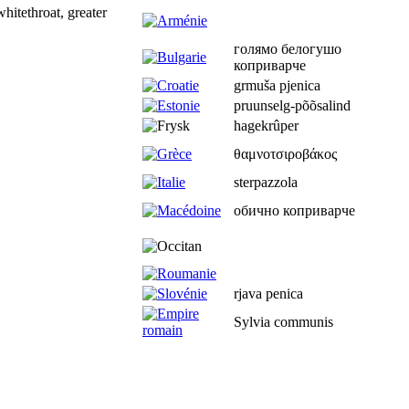
itethroat, greater
голямо белогушо
коприварче
grmuša pjenica
pruunselg-põõsalind
hagekrûper
θαμνοτσιροβάκος
sterpazzola
обично коприварче
rjava penica
Sylvia communis