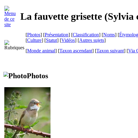
La fauvette grisette (
Sylvia
[
Photos
] [
Présentation
] [
Classification
] [
Noms
] [
Étymolog
[
Culture
] [
Statut
] [
Vidéos
] [
Autres sujets
]
[
Monde animal
] [
Taxon ascendant
] [
Taxon suivant
]
[
Via 
Photos