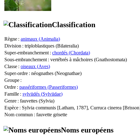
Classification
Règne
:
animaux (
Animalia
)
Division
: triploblastiques (
Bilateralia
)
Super-embranchement
:
chordés (
Chordata
)
Sous-embranchement
: vertébrés à mâchoires (
Gnathostomata
)
Classe
:
oiseaux (
Aves
)
Super-ordre
: néognathes (
Neognathae
)
Groupe
:
Ordre
:
passériformes (
Passeriformes
)
Famille
:
sylviidés (
Sylviidae
)
Genre
: fauvettes (
Sylvia
)
Espèce
:
Sylvia communis
[Latham, 1787],
Curruca cinerea
[Brisson
Nom commun
: fauvette grisette
Noms européens