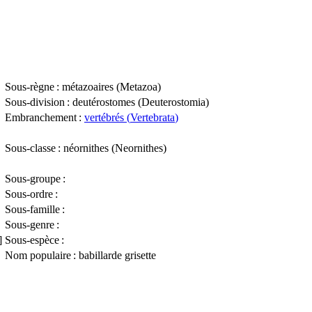
Sous-règne
: métazoaires (
Metazoa
)
Sous-division
: deutérostomes (
Deuterostomia
)
Embranchement
:
vertébrés (
Vertebrata
)
Sous-classe
: néornithes (
Neornithes
)
Sous-groupe
:
Sous-ordre
:
Sous-famille
:
Sous-genre
:
]
Sous-espèce
:
Nom populaire
: babillarde grisette