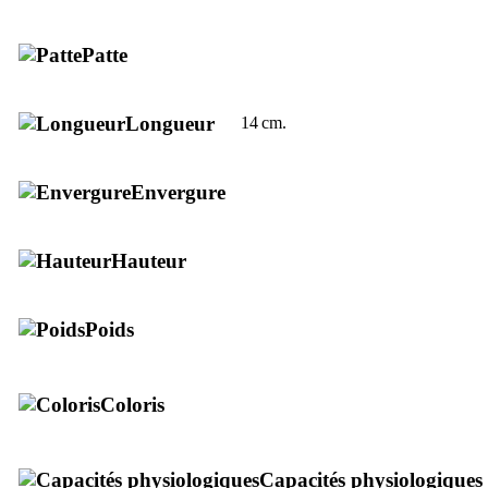
Patte
Longueur
14 cm.
Envergure
Hauteur
Poids
Coloris
Capacités physiologiques