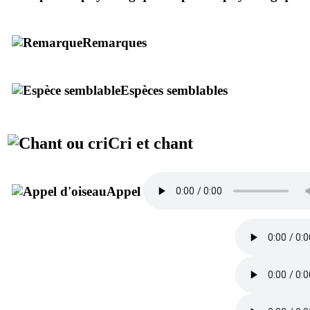
Remarques
Espèces semblables
Cri et chant
Appel