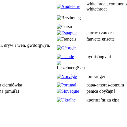
whitethroat, common wh
whitethroat
curruca zarcera
fauvette grisette
ni, dryw’r wen, gwddfgwyn,
þyrnisöngvari
tornsanger
a cierniówka
papa-amoras-comum
na grmuša)
penica obyčajná
кропив’янка сіра