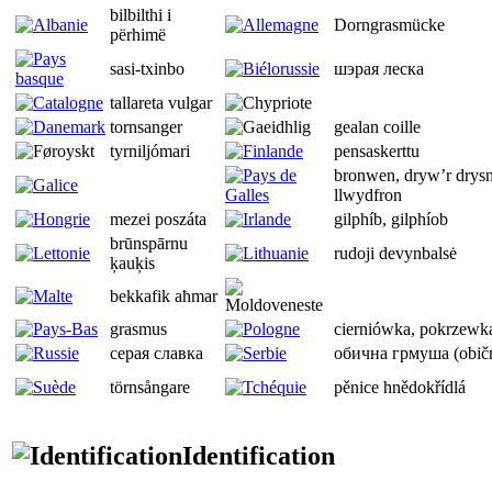
bilbilthi i
Dorngrasmücke
përhimë
sasi-txinbo
шэрая леска
tallareta vulgar
tornsanger
gealan coille
tyrniljómari
pensaskerttu
bronwen, dryw’r drys
llwydfron
mezei poszáta
gilphíb, gilphíob
brūnspārnu
rudoji devynbalsė
ķauķis
bekkafik aħmar
grasmus
cierniówka, pokrzewk
серая славка
обична грмуша (obič
törnsångare
pěnice hnědokřídlá
Identification