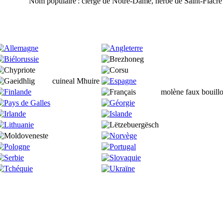
Nom populaire
: cierge de Notre-Dame, herbe de Saint-Fiacre
cuineal Mhuire
molène faux bouill