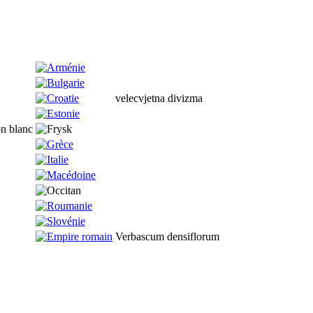
velecvjetna divizma
on blanc
Verbascum densiflorum