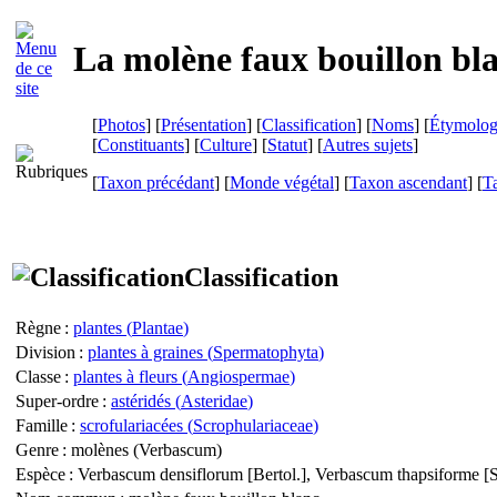
La molène faux bouillon bla
[
Photos
] [
Présentation
] [
Classification
] [
Noms
] [
Étymolog
[
Constituants
] [
Culture
] [
Statut
] [
Autres sujets
]
[
Taxon précédant
] [
Monde végétal
] [
Taxon ascendant
] [
T
Classification
Règne
:
plantes (
Plantae
)
Division
:
plantes à graines (
Spermatophyta
)
Classe
:
plantes à fleurs (
Angiospermae
)
Super-ordre
:
astéridés (
Asteridae
)
Famille
:
scrofulariacées (
Scrophulariaceae
)
Genre
: molènes (
Verbascum
)
Espèce
:
Verbascum densiflorum
[Bertol.],
Verbascum thapsiforme
[S