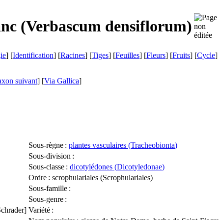
nc (
Verbascum densiflorum
)
ie
] [
Identification
] [
Racines
] [
Tiges
] [
Feuilles
] [
Fleurs
] [
Fruits
] [
Cycle
] 
axon suivant
]
[
Via Gallica
]
Sous-règne
:
plantes vasculaires (
Tracheobionta
)
Sous-division
:
Sous-classe
:
dicotylédones (
Dicotyledonae
)
Ordre
: scrophulariales (
Scrophulariales
)
Sous-famille
:
Sous-genre
:
chrader]
Variété
: