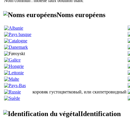
Nom commun
: molène faux bouillon blanc
Noms européens
коровяк густоцветковый, или скипетровидный
Identification