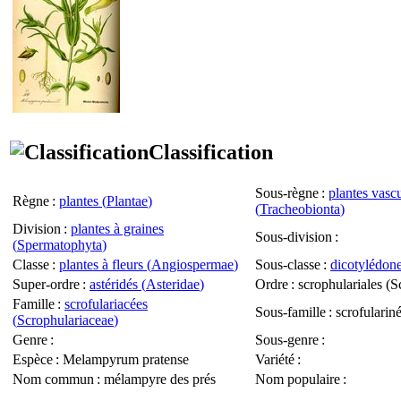
Classification
Sous-règne
:
plantes vascu
Règne
:
plantes (
Plantae
)
(
Tracheobionta
)
Division
:
plantes à graines
Sous-division
:
(
Spermatophyta
)
Classe
:
plantes à fleurs (
Angiospermae
)
Sous-classe
:
dicotylédone
Super-ordre
:
astéridés (
Asteridae
)
Ordre
: scrophulariales (
S
Famille
:
scrofulariacées
Sous-famille
: scrofulariné
(
Scrophulariaceae
)
Genre
:
Sous-genre
:
Espèce
:
Melampyrum pratense
Variété
:
Nom commun
: mélampyre des prés
Nom populaire
: