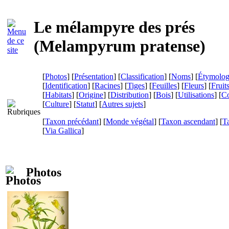
Le mélampyre des prés
(
Melampyrum pratense
)
[
Photos
] [
Présentation
] [
Classification
] [
Noms
] [
Étymolog
[
Identification
] [
Racines
] [
Tiges
] [
Feuilles
] [
Fleurs
] [
Fruit
[
Habitats
] [
Origine
] [
Distribution
] [
Bois
] [
Utilisations
] [
Co
[
Culture
] [
Statut
] [
Autres sujets
]
[
Taxon précédant
] [
Monde végétal
] [
Taxon ascendant
] [
T
[
Via Gallica
]
Photos