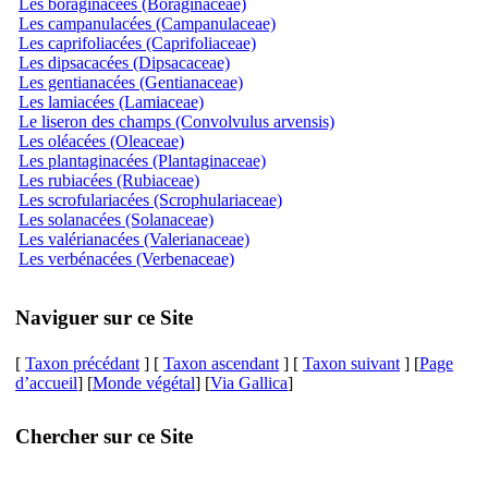
Les boraginacées (Boraginaceae)
Les campanulacées (Campanulaceae)
Les caprifoliacées (Caprifoliaceae)
Les dipsacacées (Dipsacaceae)
Les gentianacées (Gentianaceae)
Les lamiacées (Lamiaceae)
Le liseron des champs (Convolvulus arvensis)
Les oléacées (Oleaceae)
Les plantaginacées (Plantaginaceae)
Les rubiacées (Rubiaceae)
Les scrofulariacées (Scrophulariaceae)
Les solanacées (Solanaceae)
Les valérianacées (Valerianaceae)
Les verbénacées (Verbenaceae)
Naviguer sur ce Site
[
Taxon précédant
] [
Taxon ascendant
] [
Taxon suivant
] [
Page
d’accueil
] [
Monde végétal
] [
Via Gallica
]
Chercher sur ce Site