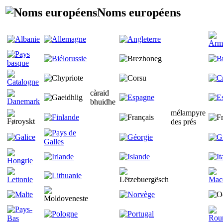
Noms européens
càraid
bhuidhe
mélampyre
des prés