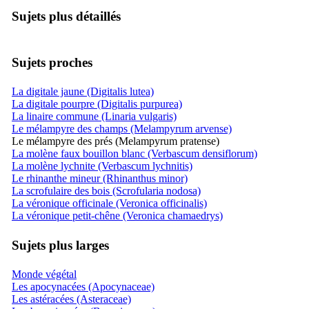
Sujets plus détaillés
Sujets proches
La digitale jaune (Digitalis lutea)
La digitale pourpre (Digitalis purpurea)
La linaire commune (Linaria vulgaris)
Le mélampyre des champs (Melampyrum arvense)
Le mélampyre des prés (Melampyrum pratense)
La molène faux bouillon blanc (Verbascum densiflorum)
La molène lychnite (Verbascum lychnitis)
Le rhinanthe mineur (Rhinanthus minor)
La scrofulaire des bois (Scrofularia nodosa)
La véronique officinale (Veronica officinalis)
La véronique petit-chêne (Veronica chamaedrys)
Sujets plus larges
Monde végétal
Les apocynacées (Apocynaceae)
Les astéracées (Asteraceae)