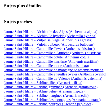
Sujets plus détaillés
Sujets proches
Jaume Saint-Hilaire - Alchimille des Alpes (Alchemilla alpina)
Jaume Saint-Hilaire - Alchimille hybride (Alchemilla hybrida)
Jaume Saint-Hilaire - Vulpin sauvage (Alopecurus agrestis)
Jaume Saint-Hilaire - Vulpin bulbeux (Alopecurus bulbosus)
Jaume Saint-Hilaire - Camomille élevée (Anthemis altissima)
Jaume Saint-Hilaire - Camomille d'Autriche (Anthemis austriaca)
Jaume Saint-Hilaire - Camomille cotule (Anthemis cotula)
Jaume Saint-Hilaire - Camomille maritime (Anthemis maritima)
Jaume Saint-Hilaire - Camomille mixte (Anthemis mixta)
Jaume Saint-Hilaire - Camomille de montagne (Anthemis montana)
Jaume Saint-Hilaire - Camomille à feuilles ovales (Anthemis ovalifol
Jaume Saint-Hilaire - Camomille de Valence (Anthemis valentina)
Jaume Saint-Hilaire - Sabline ciliée (Arenaria ciliata)
Jaume Saint-Hilaire - Sabline graminée (Arenaria graminifolia)
Jaume Saint-Hilaire - Sabline velue (Arenaria hispida)
Jaume Saint-Hilaire - Sabline marginée (Arenaria media)
Jaume Saint-Hilaire - Sabline des montagnes (Arenaria montana)
Jaume Saint-Hilaire - Sabline pourpier (Arenaria peploides)