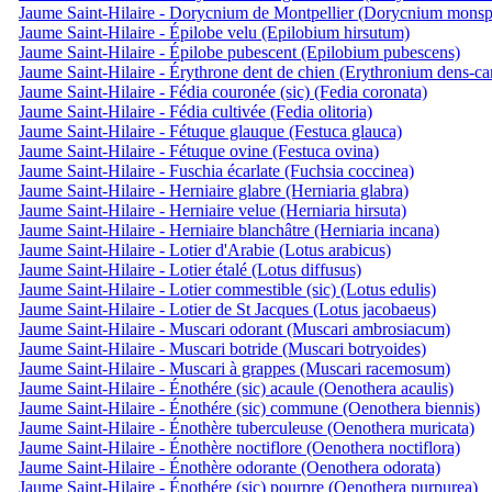
Jaume Saint-Hilaire - Dorycnium de Montpellier (Dorycnium monsp
Jaume Saint-Hilaire - Épilobe velu (Epilobium hirsutum)
Jaume Saint-Hilaire - Épilobe pubescent (Epilobium pubescens)
Jaume Saint-Hilaire - Érythrone dent de chien (Erythronium dens-ca
Jaume Saint-Hilaire - Fédia couronée (sic) (Fedia coronata)
Jaume Saint-Hilaire - Fédia cultivée (Fedia olitoria)
Jaume Saint-Hilaire - Fétuque glauque (Festuca glauca)
Jaume Saint-Hilaire - Fétuque ovine (Festuca ovina)
Jaume Saint-Hilaire - Fuschia écarlate (Fuchsia coccinea)
Jaume Saint-Hilaire - Herniaire glabre (Herniaria glabra)
Jaume Saint-Hilaire - Herniaire velue (Herniaria hirsuta)
Jaume Saint-Hilaire - Herniaire blanchâtre (Herniaria incana)
Jaume Saint-Hilaire - Lotier d'Arabie (Lotus arabicus)
Jaume Saint-Hilaire - Lotier étalé (Lotus diffusus)
Jaume Saint-Hilaire - Lotier commestible (sic) (Lotus edulis)
Jaume Saint-Hilaire - Lotier de St Jacques (Lotus jacobaeus)
Jaume Saint-Hilaire - Muscari odorant (Muscari ambrosiacum)
Jaume Saint-Hilaire - Muscari botride (Muscari botryoides)
Jaume Saint-Hilaire - Muscari à grappes (Muscari racemosum)
Jaume Saint-Hilaire - Énothére (sic) acaule (Oenothera acaulis)
Jaume Saint-Hilaire - Énothére (sic) commune (Oenothera biennis)
Jaume Saint-Hilaire - Énothère tuberculeuse (Oenothera muricata)
Jaume Saint-Hilaire - Énothère noctiflore (Oenothera noctiflora)
Jaume Saint-Hilaire - Énothère odorante (Oenothera odorata)
Jaume Saint-Hilaire - Énothére (sic) pourpre (Oenothera purpurea)