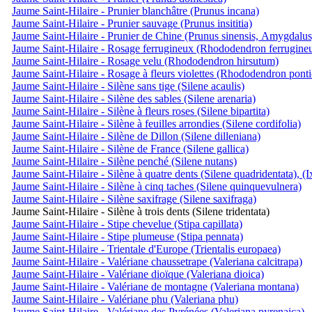
Jaume Saint-Hilaire - Prunier blanchâtre (Prunus incana)
Jaume Saint-Hilaire - Prunier sauvage (Prunus insititia)
Jaume Saint-Hilaire - Prunier de Chine (Prunus sinensis, Amygdalus
Jaume Saint-Hilaire - Rosage ferrugineux (Rhododendron ferrugine
Jaume Saint-Hilaire - Rosage velu (Rhododendron hirsutum)
Jaume Saint-Hilaire - Rosage à fleurs violettes (Rhododendron pont
Jaume Saint-Hilaire - Silène sans tige (Silene acaulis)
Jaume Saint-Hilaire - Silène des sables (Silene arenaria)
Jaume Saint-Hilaire - Silène à fleurs roses (Silene bipartita)
Jaume Saint-Hilaire - Silène à feuilles arrondies (Silene cordifolia)
Jaume Saint-Hilaire - Silène de Dillon (Silene dilleniana)
Jaume Saint-Hilaire - Silène de France (Silene gallica)
Jaume Saint-Hilaire - Silène penché (Silene nutans)
Jaume Saint-Hilaire - Silène à quatre dents (Silene quadridentata), (
Jaume Saint-Hilaire - Silène à cinq taches (Silene quinquevulnera)
Jaume Saint-Hilaire - Silène saxifrage (Silene saxifraga)
Jaume Saint-Hilaire - Silène à trois dents (Silene tridentata)
Jaume Saint-Hilaire - Stipe chevelue (Stipa capillata)
Jaume Saint-Hilaire - Stipe plumeuse (Stipa pennata)
Jaume Saint-Hilaire - Trientale d'Europe (Trientalis europaea)
Jaume Saint-Hilaire - Valériane chaussetrape (Valeriana calcitrapa)
Jaume Saint-Hilaire - Valériane dioïque (Valeriana dioica)
Jaume Saint-Hilaire - Valériane de montagne (Valeriana montana)
Jaume Saint-Hilaire - Valériane phu (Valeriana phu)
Jaume Saint-Hilaire - Valériane des Pyrénées (Valeriana pyrenaica)