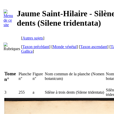
Jaume Saint-Hilaire - Silène
dents (Silene tridentata)
[
Autres sujets
]
[
Taxon précédant
] [
Monde végétal
] [
Taxon ascendant
] [
T
Gallica
]
Tome
Planche
Figure
Nom commun de la planche (
Nomen
Nom 
n°
n°
botanicum
)
bota
n°
Silèn
3
255
a
Silène à trois dents (
Silene tridentata
)
tride