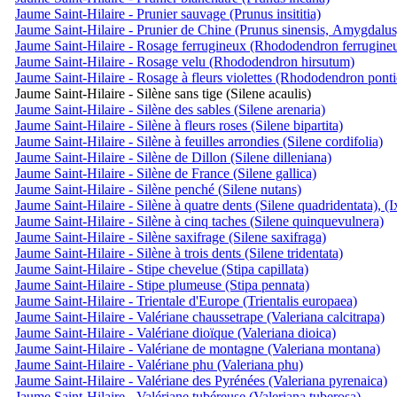
Jaume Saint-Hilaire - Prunier sauvage (Prunus insititia)
Jaume Saint-Hilaire - Prunier de Chine (Prunus sinensis, Amygdalus
Jaume Saint-Hilaire - Rosage ferrugineux (Rhododendron ferrugine
Jaume Saint-Hilaire - Rosage velu (Rhododendron hirsutum)
Jaume Saint-Hilaire - Rosage à fleurs violettes (Rhododendron pont
Jaume Saint-Hilaire - Silène sans tige (Silene acaulis)
Jaume Saint-Hilaire - Silène des sables (Silene arenaria)
Jaume Saint-Hilaire - Silène à fleurs roses (Silene bipartita)
Jaume Saint-Hilaire - Silène à feuilles arrondies (Silene cordifolia)
Jaume Saint-Hilaire - Silène de Dillon (Silene dilleniana)
Jaume Saint-Hilaire - Silène de France (Silene gallica)
Jaume Saint-Hilaire - Silène penché (Silene nutans)
Jaume Saint-Hilaire - Silène à quatre dents (Silene quadridentata), (
Jaume Saint-Hilaire - Silène à cinq taches (Silene quinquevulnera)
Jaume Saint-Hilaire - Silène saxifrage (Silene saxifraga)
Jaume Saint-Hilaire - Silène à trois dents (Silene tridentata)
Jaume Saint-Hilaire - Stipe chevelue (Stipa capillata)
Jaume Saint-Hilaire - Stipe plumeuse (Stipa pennata)
Jaume Saint-Hilaire - Trientale d'Europe (Trientalis europaea)
Jaume Saint-Hilaire - Valériane chaussetrape (Valeriana calcitrapa)
Jaume Saint-Hilaire - Valériane dioïque (Valeriana dioica)
Jaume Saint-Hilaire - Valériane de montagne (Valeriana montana)
Jaume Saint-Hilaire - Valériane phu (Valeriana phu)
Jaume Saint-Hilaire - Valériane des Pyrénées (Valeriana pyrenaica)
Jaume Saint-Hilaire - Valériane tubéreuse (Valeriana tuberosa)