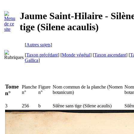
Jaume Saint-Hilaire - Silèn
tige (Silene acaulis)
[
Autres sujets
]
[
Taxon précédant
] [
Monde végétal
] [
Taxon ascendant
] [
T
Gallica
]
Tome
Planche
Figure
Nom commun de la planche (
Nomen
Nom 
n°
n°
botanicum
)
bota
n°
3
256
b
Silène sans tige (
Silene acaulis
)
Silèn