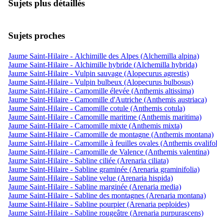
Sujets plus détaillés
Sujets proches
Jaume Saint-Hilaire - Alchimille des Alpes (Alchemilla alpina)
Jaume Saint-Hilaire - Alchimille hybride (Alchemilla hybrida)
Jaume Saint-Hilaire - Vulpin sauvage (Alopecurus agrestis)
Jaume Saint-Hilaire - Vulpin bulbeux (Alopecurus bulbosus)
Jaume Saint-Hilaire - Camomille élevée (Anthemis altissima)
Jaume Saint-Hilaire - Camomille d'Autriche (Anthemis austriaca)
Jaume Saint-Hilaire - Camomille cotule (Anthemis cotula)
Jaume Saint-Hilaire - Camomille maritime (Anthemis maritima)
Jaume Saint-Hilaire - Camomille mixte (Anthemis mixta)
Jaume Saint-Hilaire - Camomille de montagne (Anthemis montana)
Jaume Saint-Hilaire - Camomille à feuilles ovales (Anthemis ovalifol
Jaume Saint-Hilaire - Camomille de Valence (Anthemis valentina)
Jaume Saint-Hilaire - Sabline ciliée (Arenaria ciliata)
Jaume Saint-Hilaire - Sabline graminée (Arenaria graminifolia)
Jaume Saint-Hilaire - Sabline velue (Arenaria hispida)
Jaume Saint-Hilaire - Sabline marginée (Arenaria media)
Jaume Saint-Hilaire - Sabline des montagnes (Arenaria montana)
Jaume Saint-Hilaire - Sabline pourpier (Arenaria peploides)
Jaume Saint-Hilaire - Sabline rougeâtre (Arenaria purpurascens)