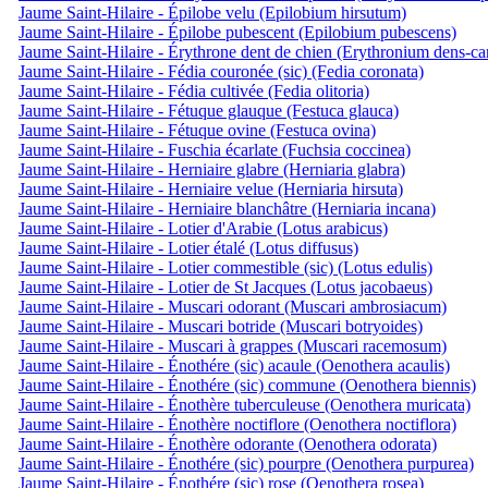
Jaume Saint-Hilaire - Épilobe velu (Epilobium hirsutum)
Jaume Saint-Hilaire - Épilobe pubescent (Epilobium pubescens)
Jaume Saint-Hilaire - Érythrone dent de chien (Erythronium dens-ca
Jaume Saint-Hilaire - Fédia couronée (sic) (Fedia coronata)
Jaume Saint-Hilaire - Fédia cultivée (Fedia olitoria)
Jaume Saint-Hilaire - Fétuque glauque (Festuca glauca)
Jaume Saint-Hilaire - Fétuque ovine (Festuca ovina)
Jaume Saint-Hilaire - Fuschia écarlate (Fuchsia coccinea)
Jaume Saint-Hilaire - Herniaire glabre (Herniaria glabra)
Jaume Saint-Hilaire - Herniaire velue (Herniaria hirsuta)
Jaume Saint-Hilaire - Herniaire blanchâtre (Herniaria incana)
Jaume Saint-Hilaire - Lotier d'Arabie (Lotus arabicus)
Jaume Saint-Hilaire - Lotier étalé (Lotus diffusus)
Jaume Saint-Hilaire - Lotier commestible (sic) (Lotus edulis)
Jaume Saint-Hilaire - Lotier de St Jacques (Lotus jacobaeus)
Jaume Saint-Hilaire - Muscari odorant (Muscari ambrosiacum)
Jaume Saint-Hilaire - Muscari botride (Muscari botryoides)
Jaume Saint-Hilaire - Muscari à grappes (Muscari racemosum)
Jaume Saint-Hilaire - Énothére (sic) acaule (Oenothera acaulis)
Jaume Saint-Hilaire - Énothére (sic) commune (Oenothera biennis)
Jaume Saint-Hilaire - Énothère tuberculeuse (Oenothera muricata)
Jaume Saint-Hilaire - Énothère noctiflore (Oenothera noctiflora)
Jaume Saint-Hilaire - Énothère odorante (Oenothera odorata)
Jaume Saint-Hilaire - Énothére (sic) pourpre (Oenothera purpurea)
Jaume Saint-Hilaire - Énothére (sic) rose (Oenothera rosea)