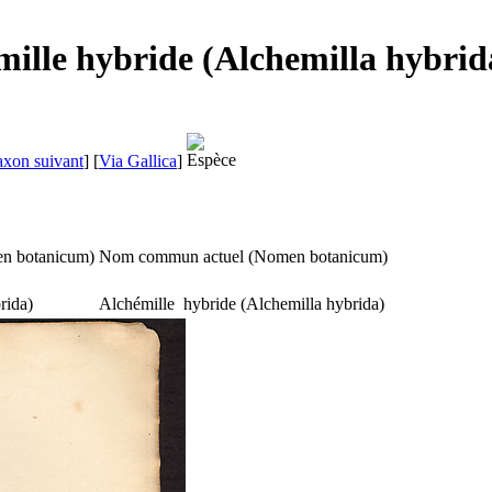
mille hybride (Alchemilla hybrid
axon suivant
]
[
Via Gallica
]
n botanicum
)
Nom commun actuel (
Nomen botanicum
)
rida
)
Alchémille hybride (
Alchemilla hybrida
)