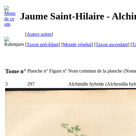
Jaume Saint-Hilaire - Alchi
[
Autres sujets
]
[
Taxon précédant
] [
Monde végétal
] [
Taxon ascendant
] [
T
Tome n°
Planche n°
Figure n°
Nom commun de la planche (
Nome
3
297
Alchimille hybride (
Alchemilla hyb