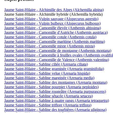
Jaume Saint-Hilaire - Alchimille des Alpes (Alchemilla alpina)
Jaume Saint-Hilaire - Alchimille hybride (Alchemilla hybrida)
Jaume Saint-Hilaire - Vulpin sauvage (Alopecurus agrestis)
Jaume Saint-Hilaire - Vulpin bulbeux (Alopecurus bulbosus)
Jaume Saint-Hilaire - Camomille élevée (Anthemis altissima)
Jaume Saint-Hilaire - Camomille d'Autriche (Anthemis austriaca)
Jaume Saint-Hilaire - Camomille cotule (Anthemis cotula)
Jaume Saint-Hilaire - Camomille maritime (Anthemis maritima)
Jaume Saint-Hilaire - Camomille mixte (Anthemis mixta)
Jaume Saint-Hilaire - Camomille de montagne (Anthemis montana)
Jaume Saint-Hilaire - Camomille à feuilles ovales (Anthemis ovalifol
Jaume Saint-Hilaire - Camomille de Valence (Anthemis valentina)
Jaume Saint-Hilaire - Sabline ciliée (Arenaria ciliata)
Jaume Saint-Hilaire - Sabline graminée (Arenaria graminifolia)
Jaume Saint-Hilaire - Sabline velue (Arenaria hispida)
Jaume Saint-Hilaire - Sabline marginée (Arenaria media)
Jaume Saint-Hilaire - Sabline des montagnes (Arenaria montana)
Jaume Saint-Hilaire - Sabline pourpier (Arenaria peploides)
Jaume Saint-Hilaire - Sabline rougeâtre (Arenaria purpurascens)
Jaume Saint-Hilaire - Sabline sétacée (Arenaria setacea)
Jaume Saint-Hilaire - Sabline à quatre rangs (Arenaria tetraquetra)
Jaume Saint-Hilaire - Sabline triflore (Arenaria triflora)
Jaume Saint-Hilaire - Sabline des tourbières (Arenaria uliginosa)