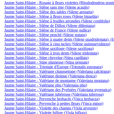
Jaume Saint-Hilaire - Rosage à fleurs violettes (Rhododendron pont
Jaume Saint-Hilaire - Silène sans tige (Silene acaulis)
Jaume Saint-Hilaire - Silène des sables (Silene arenaria)
Jaume Saint-Hilaire - Silène à fleurs roses (Silene bipartita)
Jaume Saint-Hilaire - Silène à feuilles arrondies (Silene cordifolia)
Jaume Saint-Hilaire - Silène de Dillon (Silene dilleniana)
Jaume Saint-Hilaire - Silène de France (Silene gallica)
Jaume Saint-Hilaire - Silène penché (Silene nutans)
Jaume Saint-Hilaire - Silène à quatre dents (Silene quadridentata), (
Jaume Saint-Hilaire - Silène à cinq taches (Silene quinquevulnera)
Jaume Saint-Hilaire - Silène saxifrage (Silene saxifraga)
Jaume Saint-Hilaire - Silène à trois dents (Silene tridentata)
Jaume Saint-Hilaire - Stipe chevelue (Stipa capillata)
Jaume Saint-Hilaire - Stipe plumeuse (Stipa pennata)
Jaume Saint-Hilaire - Trientale d'Europe (Trientalis europaea)
Jaume Saint-Hilaire - Valériane chaussetrape (Valeriana calcitrapa)
Jaume Saint-Hilaire - Valériane dioïque (Valeriana dioica)
Jaume Saint-Hilaire - Valériane de montagne (Valeriana montana)
Jaume Saint-Hilaire - Valériane phu (Valeriana phu)
Jaume Saint-Hilaire - Valériane des Pyrénées (Valeriana pyrenaica)
Jaume Saint-Hilaire - Valériane tubéreuse (Valeriana tuberosa)
Jaume Saint-Hilaire - Pervenche herbacée (Vinca herbacea)
Jaume Saint-Hilaire - Pervenche à petites fleurs (Vinca minor)
Jaume Saint-Hilaire - Violette des champs (Viola arvensis)
Jaume Saint-Hilaire - Violette biflore (Viola biflora)