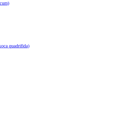
icum)
Ixoca quadrifida)