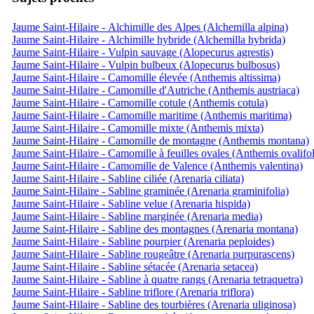
Jaume Saint-Hilaire - Alchimille des Alpes (Alchemilla alpina)
Jaume Saint-Hilaire - Alchimille hybride (Alchemilla hybrida)
Jaume Saint-Hilaire - Vulpin sauvage (Alopecurus agrestis)
Jaume Saint-Hilaire - Vulpin bulbeux (Alopecurus bulbosus)
Jaume Saint-Hilaire - Camomille élevée (Anthemis altissima)
Jaume Saint-Hilaire - Camomille d'Autriche (Anthemis austriaca)
Jaume Saint-Hilaire - Camomille cotule (Anthemis cotula)
Jaume Saint-Hilaire - Camomille maritime (Anthemis maritima)
Jaume Saint-Hilaire - Camomille mixte (Anthemis mixta)
Jaume Saint-Hilaire - Camomille de montagne (Anthemis montana)
Jaume Saint-Hilaire - Camomille à feuilles ovales (Anthemis ovalifol
Jaume Saint-Hilaire - Camomille de Valence (Anthemis valentina)
Jaume Saint-Hilaire - Sabline ciliée (Arenaria ciliata)
Jaume Saint-Hilaire - Sabline graminée (Arenaria graminifolia)
Jaume Saint-Hilaire - Sabline velue (Arenaria hispida)
Jaume Saint-Hilaire - Sabline marginée (Arenaria media)
Jaume Saint-Hilaire - Sabline des montagnes (Arenaria montana)
Jaume Saint-Hilaire - Sabline pourpier (Arenaria peploides)
Jaume Saint-Hilaire - Sabline rougeâtre (Arenaria purpurascens)
Jaume Saint-Hilaire - Sabline sétacée (Arenaria setacea)
Jaume Saint-Hilaire - Sabline à quatre rangs (Arenaria tetraquetra)
Jaume Saint-Hilaire - Sabline triflore (Arenaria triflora)
Jaume Saint-Hilaire - Sabline des tourbières (Arenaria uliginosa)