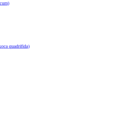
icum)
Ixoca quadrifida)