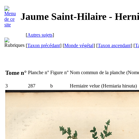
Jaume Saint-Hilaire - Herni
[
Autres sujets
]
[
Taxon précédant
] [
Monde végétal
] [
Taxon ascendant
] [
T
Tome n°
Planche n°
Figure n°
Nom commun de la planche (
Nome
3
287
b
Herniaire velue (
Herniaria hirsuta
)