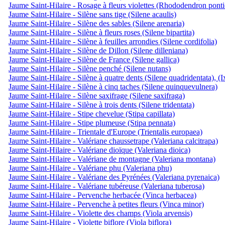
Jaume Saint-Hilaire - Rosage à fleurs violettes (Rhododendron pont
Jaume Saint-Hilaire - Silène sans tige (Silene acaulis)
Jaume Saint-Hilaire - Silène des sables (Silene arenaria)
Jaume Saint-Hilaire - Silène à fleurs roses (Silene bipartita)
Jaume Saint-Hilaire - Silène à feuilles arrondies (Silene cordifolia)
Jaume Saint-Hilaire - Silène de Dillon (Silene dilleniana)
Jaume Saint-Hilaire - Silène de France (Silene gallica)
Jaume Saint-Hilaire - Silène penché (Silene nutans)
Jaume Saint-Hilaire - Silène à quatre dents (Silene quadridentata), (
Jaume Saint-Hilaire - Silène à cinq taches (Silene quinquevulnera)
Jaume Saint-Hilaire - Silène saxifrage (Silene saxifraga)
Jaume Saint-Hilaire - Silène à trois dents (Silene tridentata)
Jaume Saint-Hilaire - Stipe chevelue (Stipa capillata)
Jaume Saint-Hilaire - Stipe plumeuse (Stipa pennata)
Jaume Saint-Hilaire - Trientale d'Europe (Trientalis europaea)
Jaume Saint-Hilaire - Valériane chaussetrape (Valeriana calcitrapa)
Jaume Saint-Hilaire - Valériane dioïque (Valeriana dioica)
Jaume Saint-Hilaire - Valériane de montagne (Valeriana montana)
Jaume Saint-Hilaire - Valériane phu (Valeriana phu)
Jaume Saint-Hilaire - Valériane des Pyrénées (Valeriana pyrenaica)
Jaume Saint-Hilaire - Valériane tubéreuse (Valeriana tuberosa)
Jaume Saint-Hilaire - Pervenche herbacée (Vinca herbacea)
Jaume Saint-Hilaire - Pervenche à petites fleurs (Vinca minor)
Jaume Saint-Hilaire - Violette des champs (Viola arvensis)
Jaume Saint-Hilaire - Violette biflore (Viola biflora)