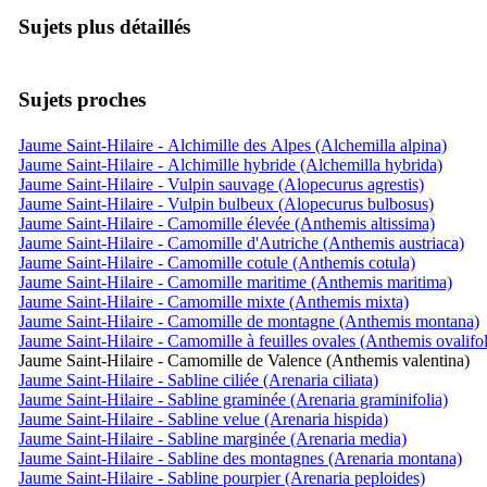
Sujets plus détaillés
Sujets proches
Jaume Saint-Hilaire - Alchimille des Alpes (Alchemilla alpina)
Jaume Saint-Hilaire - Alchimille hybride (Alchemilla hybrida)
Jaume Saint-Hilaire - Vulpin sauvage (Alopecurus agrestis)
Jaume Saint-Hilaire - Vulpin bulbeux (Alopecurus bulbosus)
Jaume Saint-Hilaire - Camomille élevée (Anthemis altissima)
Jaume Saint-Hilaire - Camomille d'Autriche (Anthemis austriaca)
Jaume Saint-Hilaire - Camomille cotule (Anthemis cotula)
Jaume Saint-Hilaire - Camomille maritime (Anthemis maritima)
Jaume Saint-Hilaire - Camomille mixte (Anthemis mixta)
Jaume Saint-Hilaire - Camomille de montagne (Anthemis montana)
Jaume Saint-Hilaire - Camomille à feuilles ovales (Anthemis ovalifol
Jaume Saint-Hilaire - Camomille de Valence (Anthemis valentina)
Jaume Saint-Hilaire - Sabline ciliée (Arenaria ciliata)
Jaume Saint-Hilaire - Sabline graminée (Arenaria graminifolia)
Jaume Saint-Hilaire - Sabline velue (Arenaria hispida)
Jaume Saint-Hilaire - Sabline marginée (Arenaria media)
Jaume Saint-Hilaire - Sabline des montagnes (Arenaria montana)
Jaume Saint-Hilaire - Sabline pourpier (Arenaria peploides)