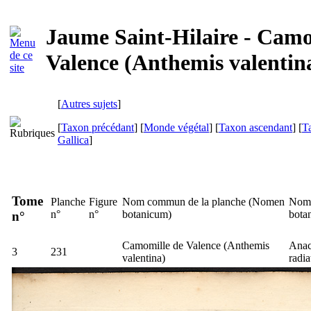
Jaume Saint-Hilaire - Camo
Valence (Anthemis valentin
[
Autres sujets
]
[
Taxon précédant
] [
Monde végétal
] [
Taxon ascendant
] [
T
Gallica
]
Tome
Planche
Figure
Nom commun de la planche (
Nomen
Nom 
n°
n°
botanicum
)
bota
n°
Camomille de Valence (
Anthemis
Anac
3
231
valentina
)
radia