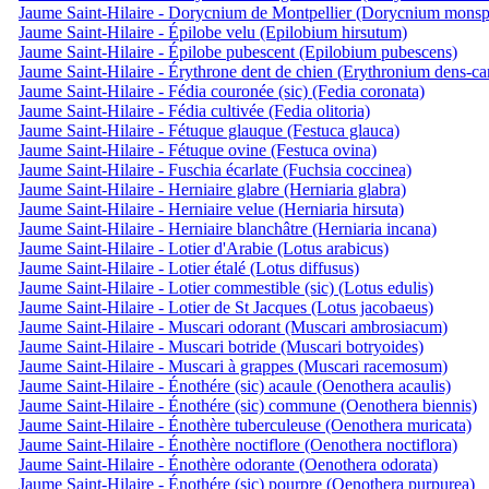
Jaume Saint-Hilaire - Dorycnium de Montpellier (Dorycnium monsp
Jaume Saint-Hilaire - Épilobe velu (Epilobium hirsutum)
Jaume Saint-Hilaire - Épilobe pubescent (Epilobium pubescens)
Jaume Saint-Hilaire - Érythrone dent de chien (Erythronium dens-ca
Jaume Saint-Hilaire - Fédia couronée (sic) (Fedia coronata)
Jaume Saint-Hilaire - Fédia cultivée (Fedia olitoria)
Jaume Saint-Hilaire - Fétuque glauque (Festuca glauca)
Jaume Saint-Hilaire - Fétuque ovine (Festuca ovina)
Jaume Saint-Hilaire - Fuschia écarlate (Fuchsia coccinea)
Jaume Saint-Hilaire - Herniaire glabre (Herniaria glabra)
Jaume Saint-Hilaire - Herniaire velue (Herniaria hirsuta)
Jaume Saint-Hilaire - Herniaire blanchâtre (Herniaria incana)
Jaume Saint-Hilaire - Lotier d'Arabie (Lotus arabicus)
Jaume Saint-Hilaire - Lotier étalé (Lotus diffusus)
Jaume Saint-Hilaire - Lotier commestible (sic) (Lotus edulis)
Jaume Saint-Hilaire - Lotier de St Jacques (Lotus jacobaeus)
Jaume Saint-Hilaire - Muscari odorant (Muscari ambrosiacum)
Jaume Saint-Hilaire - Muscari botride (Muscari botryoides)
Jaume Saint-Hilaire - Muscari à grappes (Muscari racemosum)
Jaume Saint-Hilaire - Énothére (sic) acaule (Oenothera acaulis)
Jaume Saint-Hilaire - Énothére (sic) commune (Oenothera biennis)
Jaume Saint-Hilaire - Énothère tuberculeuse (Oenothera muricata)
Jaume Saint-Hilaire - Énothère noctiflore (Oenothera noctiflora)
Jaume Saint-Hilaire - Énothère odorante (Oenothera odorata)
Jaume Saint-Hilaire - Énothére (sic) pourpre (Oenothera purpurea)