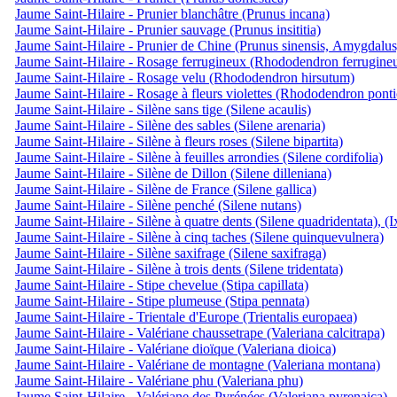
Jaume Saint-Hilaire - Prunier blanchâtre (Prunus incana)
Jaume Saint-Hilaire - Prunier sauvage (Prunus insititia)
Jaume Saint-Hilaire - Prunier de Chine (Prunus sinensis, Amygdalus
Jaume Saint-Hilaire - Rosage ferrugineux (Rhododendron ferrugine
Jaume Saint-Hilaire - Rosage velu (Rhododendron hirsutum)
Jaume Saint-Hilaire - Rosage à fleurs violettes (Rhododendron pont
Jaume Saint-Hilaire - Silène sans tige (Silene acaulis)
Jaume Saint-Hilaire - Silène des sables (Silene arenaria)
Jaume Saint-Hilaire - Silène à fleurs roses (Silene bipartita)
Jaume Saint-Hilaire - Silène à feuilles arrondies (Silene cordifolia)
Jaume Saint-Hilaire - Silène de Dillon (Silene dilleniana)
Jaume Saint-Hilaire - Silène de France (Silene gallica)
Jaume Saint-Hilaire - Silène penché (Silene nutans)
Jaume Saint-Hilaire - Silène à quatre dents (Silene quadridentata), (
Jaume Saint-Hilaire - Silène à cinq taches (Silene quinquevulnera)
Jaume Saint-Hilaire - Silène saxifrage (Silene saxifraga)
Jaume Saint-Hilaire - Silène à trois dents (Silene tridentata)
Jaume Saint-Hilaire - Stipe chevelue (Stipa capillata)
Jaume Saint-Hilaire - Stipe plumeuse (Stipa pennata)
Jaume Saint-Hilaire - Trientale d'Europe (Trientalis europaea)
Jaume Saint-Hilaire - Valériane chaussetrape (Valeriana calcitrapa)
Jaume Saint-Hilaire - Valériane dioïque (Valeriana dioica)
Jaume Saint-Hilaire - Valériane de montagne (Valeriana montana)
Jaume Saint-Hilaire - Valériane phu (Valeriana phu)
Jaume Saint-Hilaire - Valériane des Pyrénées (Valeriana pyrenaica)