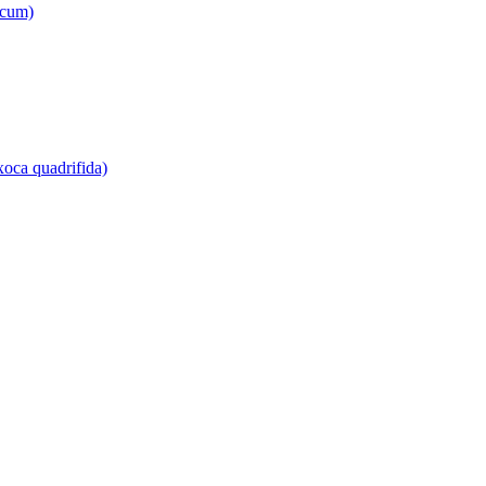
icum)
Ixoca quadrifida)