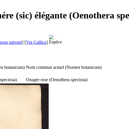
ére (sic) élégante (Oenothera spe
axon suivant
]
[
Via Gallica
]
n botanicum
)
Nom commun actuel (
Nomen botanicum
)
speciosa
)
Onagre rose (
Oenothera speciosa
)