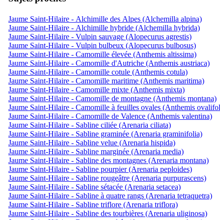
Jaume Saint-Hilaire - Alchimille des Alpes (Alchemilla alpina)
Jaume Saint-Hilaire - Alchimille hybride (Alchemilla hybrida)
Jaume Saint-Hilaire - Vulpin sauvage (Alopecurus agrestis)
Jaume Saint-Hilaire - Vulpin bulbeux (Alopecurus bulbosus)
Jaume Saint-Hilaire - Camomille élevée (Anthemis altissima)
Jaume Saint-Hilaire - Camomille d'Autriche (Anthemis austriaca)
Jaume Saint-Hilaire - Camomille cotule (Anthemis cotula)
Jaume Saint-Hilaire - Camomille maritime (Anthemis maritima)
Jaume Saint-Hilaire - Camomille mixte (Anthemis mixta)
Jaume Saint-Hilaire - Camomille de montagne (Anthemis montana)
Jaume Saint-Hilaire - Camomille à feuilles ovales (Anthemis ovalifol
Jaume Saint-Hilaire - Camomille de Valence (Anthemis valentina)
Jaume Saint-Hilaire - Sabline ciliée (Arenaria ciliata)
Jaume Saint-Hilaire - Sabline graminée (Arenaria graminifolia)
Jaume Saint-Hilaire - Sabline velue (Arenaria hispida)
Jaume Saint-Hilaire - Sabline marginée (Arenaria media)
Jaume Saint-Hilaire - Sabline des montagnes (Arenaria montana)
Jaume Saint-Hilaire - Sabline pourpier (Arenaria peploides)
Jaume Saint-Hilaire - Sabline rougeâtre (Arenaria purpurascens)
Jaume Saint-Hilaire - Sabline sétacée (Arenaria setacea)
Jaume Saint-Hilaire - Sabline à quatre rangs (Arenaria tetraquetra)
Jaume Saint-Hilaire - Sabline triflore (Arenaria triflora)
Jaume Saint-Hilaire - Sabline des tourbières (Arenaria uliginosa)