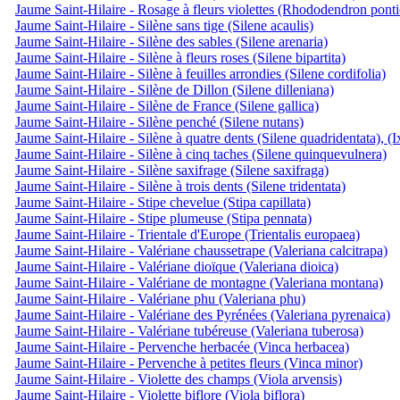
Jaume Saint-Hilaire - Rosage à fleurs violettes (Rhododendron pont
Jaume Saint-Hilaire - Silène sans tige (Silene acaulis)
Jaume Saint-Hilaire - Silène des sables (Silene arenaria)
Jaume Saint-Hilaire - Silène à fleurs roses (Silene bipartita)
Jaume Saint-Hilaire - Silène à feuilles arrondies (Silene cordifolia)
Jaume Saint-Hilaire - Silène de Dillon (Silene dilleniana)
Jaume Saint-Hilaire - Silène de France (Silene gallica)
Jaume Saint-Hilaire - Silène penché (Silene nutans)
Jaume Saint-Hilaire - Silène à quatre dents (Silene quadridentata), (
Jaume Saint-Hilaire - Silène à cinq taches (Silene quinquevulnera)
Jaume Saint-Hilaire - Silène saxifrage (Silene saxifraga)
Jaume Saint-Hilaire - Silène à trois dents (Silene tridentata)
Jaume Saint-Hilaire - Stipe chevelue (Stipa capillata)
Jaume Saint-Hilaire - Stipe plumeuse (Stipa pennata)
Jaume Saint-Hilaire - Trientale d'Europe (Trientalis europaea)
Jaume Saint-Hilaire - Valériane chaussetrape (Valeriana calcitrapa)
Jaume Saint-Hilaire - Valériane dioïque (Valeriana dioica)
Jaume Saint-Hilaire - Valériane de montagne (Valeriana montana)
Jaume Saint-Hilaire - Valériane phu (Valeriana phu)
Jaume Saint-Hilaire - Valériane des Pyrénées (Valeriana pyrenaica)
Jaume Saint-Hilaire - Valériane tubéreuse (Valeriana tuberosa)
Jaume Saint-Hilaire - Pervenche herbacée (Vinca herbacea)
Jaume Saint-Hilaire - Pervenche à petites fleurs (Vinca minor)
Jaume Saint-Hilaire - Violette des champs (Viola arvensis)
Jaume Saint-Hilaire - Violette biflore (Viola biflora)