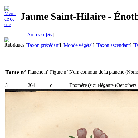
Jaume Saint-Hilaire - Énoth
[
Autres sujets
]
[
Taxon précédant
] [
Monde végétal
] [
Taxon ascendant
] [
T
Tome n°
Planche n°
Figure n°
Nom commun de la planche (
Nome
3
264
c
Énothére (sic) élégante (
Oenothera 