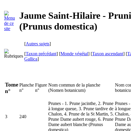
Jaume Saint-Hilaire - Pruni
(Prunus domestica)
[
Autres sujets
]
[
Taxon précédant
] [
Monde végétal
] [
Taxon ascendant
] [
T
Gallica
]
Tome
Planche
Figure
Nom commun de la planche
Nom com
n°
n°
(
Nomen botanicum
)
botanic
n°
Prunes - 1. Prune jacinthe, 2. Prune
Prunes -
à longue queue, 3. Prune tardive de
à longue
Chalon, 4. Prune de la St Martin, 5.
Chalon, 
3
240
Prune Dame aubert rouge, 6. Prune
Prune Da
Dame aubert blanche (
Prunus
Dame aub
domestica
)
domesti