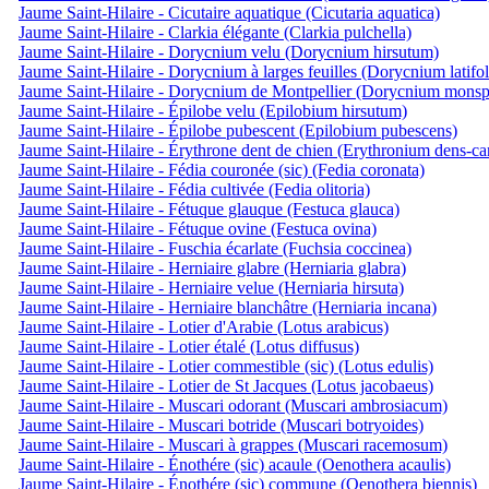
Jaume Saint-Hilaire - Cicutaire aquatique (Cicutaria aquatica)
Jaume Saint-Hilaire - Clarkia élégante (Clarkia pulchella)
Jaume Saint-Hilaire - Dorycnium velu (Dorycnium hirsutum)
Jaume Saint-Hilaire - Dorycnium à larges feuilles (Dorycnium latifo
Jaume Saint-Hilaire - Dorycnium de Montpellier (Dorycnium monsp
Jaume Saint-Hilaire - Épilobe velu (Epilobium hirsutum)
Jaume Saint-Hilaire - Épilobe pubescent (Epilobium pubescens)
Jaume Saint-Hilaire - Érythrone dent de chien (Erythronium dens-ca
Jaume Saint-Hilaire - Fédia couronée (sic) (Fedia coronata)
Jaume Saint-Hilaire - Fédia cultivée (Fedia olitoria)
Jaume Saint-Hilaire - Fétuque glauque (Festuca glauca)
Jaume Saint-Hilaire - Fétuque ovine (Festuca ovina)
Jaume Saint-Hilaire - Fuschia écarlate (Fuchsia coccinea)
Jaume Saint-Hilaire - Herniaire glabre (Herniaria glabra)
Jaume Saint-Hilaire - Herniaire velue (Herniaria hirsuta)
Jaume Saint-Hilaire - Herniaire blanchâtre (Herniaria incana)
Jaume Saint-Hilaire - Lotier d'Arabie (Lotus arabicus)
Jaume Saint-Hilaire - Lotier étalé (Lotus diffusus)
Jaume Saint-Hilaire - Lotier commestible (sic) (Lotus edulis)
Jaume Saint-Hilaire - Lotier de St Jacques (Lotus jacobaeus)
Jaume Saint-Hilaire - Muscari odorant (Muscari ambrosiacum)
Jaume Saint-Hilaire - Muscari botride (Muscari botryoides)
Jaume Saint-Hilaire - Muscari à grappes (Muscari racemosum)
Jaume Saint-Hilaire - Énothére (sic) acaule (Oenothera acaulis)
Jaume Saint-Hilaire - Énothére (sic) commune (Oenothera biennis)