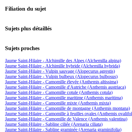
Filiation du sujet
Sujets plus détaillés
Sujets proches
Jaume Saint-Hilaire - Alchimille des Alpes (Alchemilla alpina)
Jaume Saint-Hilaire - Alchimille hybride (Alchemilla hybrida)
Jaume Saint-Hilaire - Vulpin sauvage (Alopecurus agrestis)
Jaume Saint-Hilaire - Vulpin bulbeux (Alopecurus bulbosus)
Jaume Saint-Hilaire - Camomille élevée (Anthemis altissima)
Jaume Saint-Hilaire - Camomille d'Autriche (Anthemis austriaca)
Jaume Saint-Hilaire - Camomille cotule (Anthemis cotula)
Jaume Saint-Hilaire - Camomille maritime (Anthemis maritima)
Jaume Saint-Hilaire - Camomille mixte (Anthemis mixta)
Jaume Saint-Hilaire - Camomille de montagne (Anthemis montana)
Jaume Saint-Hilaire - Camomille à feuilles ovales (Anthemis ovalifol
Jaume Saint-Hilaire - Camomille de Valence (Anthemis valentina)
Jaume Saint-Hilaire - Sabline ciliée (Arenaria ciliata)
Jaume Saint-Hilaire - Sabline graminée (Arenaria graminifolia)