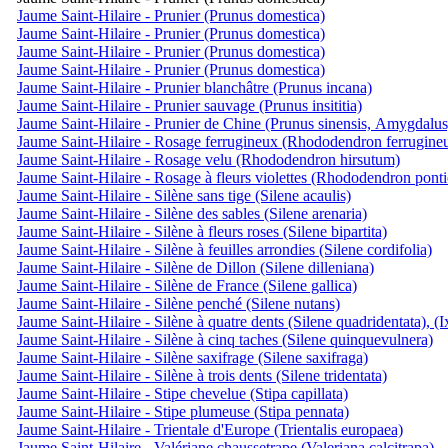
Jaume Saint-Hilaire - Prunier (Prunus domestica)
Jaume Saint-Hilaire - Prunier (Prunus domestica)
Jaume Saint-Hilaire - Prunier (Prunus domestica)
Jaume Saint-Hilaire - Prunier (Prunus domestica)
Jaume Saint-Hilaire - Prunier blanchâtre (Prunus incana)
Jaume Saint-Hilaire - Prunier sauvage (Prunus insititia)
Jaume Saint-Hilaire - Prunier de Chine (Prunus sinensis, Amygdalus
Jaume Saint-Hilaire - Rosage ferrugineux (Rhododendron ferrugine
Jaume Saint-Hilaire - Rosage velu (Rhododendron hirsutum)
Jaume Saint-Hilaire - Rosage à fleurs violettes (Rhododendron pont
Jaume Saint-Hilaire - Silène sans tige (Silene acaulis)
Jaume Saint-Hilaire - Silène des sables (Silene arenaria)
Jaume Saint-Hilaire - Silène à fleurs roses (Silene bipartita)
Jaume Saint-Hilaire - Silène à feuilles arrondies (Silene cordifolia)
Jaume Saint-Hilaire - Silène de Dillon (Silene dilleniana)
Jaume Saint-Hilaire - Silène de France (Silene gallica)
Jaume Saint-Hilaire - Silène penché (Silene nutans)
Jaume Saint-Hilaire - Silène à quatre dents (Silene quadridentata), (
Jaume Saint-Hilaire - Silène à cinq taches (Silene quinquevulnera)
Jaume Saint-Hilaire - Silène saxifrage (Silene saxifraga)
Jaume Saint-Hilaire - Silène à trois dents (Silene tridentata)
Jaume Saint-Hilaire - Stipe chevelue (Stipa capillata)
Jaume Saint-Hilaire - Stipe plumeuse (Stipa pennata)
Jaume Saint-Hilaire - Trientale d'Europe (Trientalis europaea)
Jaume Saint-Hilaire - Valériane chaussetrape (Valeriana calcitrapa)