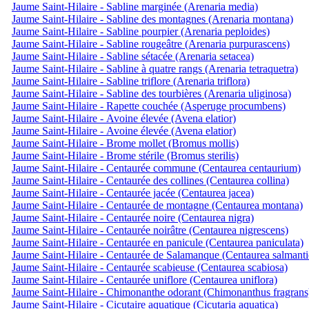
Jaume Saint-Hilaire - Sabline marginée (Arenaria media)
Jaume Saint-Hilaire - Sabline des montagnes (Arenaria montana)
Jaume Saint-Hilaire - Sabline pourpier (Arenaria peploides)
Jaume Saint-Hilaire - Sabline rougeâtre (Arenaria purpurascens)
Jaume Saint-Hilaire - Sabline sétacée (Arenaria setacea)
Jaume Saint-Hilaire - Sabline à quatre rangs (Arenaria tetraquetra)
Jaume Saint-Hilaire - Sabline triflore (Arenaria triflora)
Jaume Saint-Hilaire - Sabline des tourbières (Arenaria uliginosa)
Jaume Saint-Hilaire - Rapette couchée (Asperuge procumbens)
Jaume Saint-Hilaire - Avoine élevée (Avena elatior)
Jaume Saint-Hilaire - Avoine élevée (Avena elatior)
Jaume Saint-Hilaire - Brome mollet (Bromus mollis)
Jaume Saint-Hilaire - Brome stérile (Bromus sterilis)
Jaume Saint-Hilaire - Centaurée commune (Centaurea centaurium)
Jaume Saint-Hilaire - Centaurée des collines (Centaurea collina)
Jaume Saint-Hilaire - Centaurée jacée (Centaurea jacea)
Jaume Saint-Hilaire - Centaurée de montagne (Centaurea montana)
Jaume Saint-Hilaire - Centaurée noire (Centaurea nigra)
Jaume Saint-Hilaire - Centaurée noirâtre (Centaurea nigrescens)
Jaume Saint-Hilaire - Centaurée en panicule (Centaurea paniculata)
Jaume Saint-Hilaire - Centaurée de Salamanque (Centaurea salmanti
Jaume Saint-Hilaire - Centaurée scabieuse (Centaurea scabiosa)
Jaume Saint-Hilaire - Centaurée uniflore (Centaurea uniflora)
Jaume Saint-Hilaire - Chimonanthe odorant (Chimonanthus fragrans
Jaume Saint-Hilaire - Cicutaire aquatique (Cicutaria aquatica)