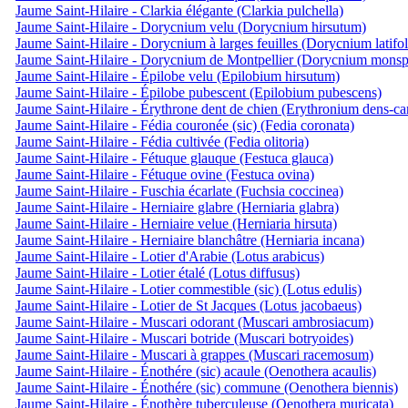
Jaume Saint-Hilaire - Clarkia élégante (Clarkia pulchella)
Jaume Saint-Hilaire - Dorycnium velu (Dorycnium hirsutum)
Jaume Saint-Hilaire - Dorycnium à larges feuilles (Dorycnium latifo
Jaume Saint-Hilaire - Dorycnium de Montpellier (Dorycnium monsp
Jaume Saint-Hilaire - Épilobe velu (Epilobium hirsutum)
Jaume Saint-Hilaire - Épilobe pubescent (Epilobium pubescens)
Jaume Saint-Hilaire - Érythrone dent de chien (Erythronium dens-ca
Jaume Saint-Hilaire - Fédia couronée (sic) (Fedia coronata)
Jaume Saint-Hilaire - Fédia cultivée (Fedia olitoria)
Jaume Saint-Hilaire - Fétuque glauque (Festuca glauca)
Jaume Saint-Hilaire - Fétuque ovine (Festuca ovina)
Jaume Saint-Hilaire - Fuschia écarlate (Fuchsia coccinea)
Jaume Saint-Hilaire - Herniaire glabre (Herniaria glabra)
Jaume Saint-Hilaire - Herniaire velue (Herniaria hirsuta)
Jaume Saint-Hilaire - Herniaire blanchâtre (Herniaria incana)
Jaume Saint-Hilaire - Lotier d'Arabie (Lotus arabicus)
Jaume Saint-Hilaire - Lotier étalé (Lotus diffusus)
Jaume Saint-Hilaire - Lotier commestible (sic) (Lotus edulis)
Jaume Saint-Hilaire - Lotier de St Jacques (Lotus jacobaeus)
Jaume Saint-Hilaire - Muscari odorant (Muscari ambrosiacum)
Jaume Saint-Hilaire - Muscari botride (Muscari botryoides)
Jaume Saint-Hilaire - Muscari à grappes (Muscari racemosum)
Jaume Saint-Hilaire - Énothére (sic) acaule (Oenothera acaulis)
Jaume Saint-Hilaire - Énothére (sic) commune (Oenothera biennis)
Jaume Saint-Hilaire - Énothère tuberculeuse (Oenothera muricata)