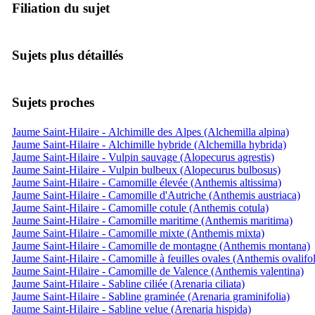
Filiation du sujet
Sujets plus détaillés
Sujets proches
Jaume Saint-Hilaire - Alchimille des Alpes (Alchemilla alpina)
Jaume Saint-Hilaire - Alchimille hybride (Alchemilla hybrida)
Jaume Saint-Hilaire - Vulpin sauvage (Alopecurus agrestis)
Jaume Saint-Hilaire - Vulpin bulbeux (Alopecurus bulbosus)
Jaume Saint-Hilaire - Camomille élevée (Anthemis altissima)
Jaume Saint-Hilaire - Camomille d'Autriche (Anthemis austriaca)
Jaume Saint-Hilaire - Camomille cotule (Anthemis cotula)
Jaume Saint-Hilaire - Camomille maritime (Anthemis maritima)
Jaume Saint-Hilaire - Camomille mixte (Anthemis mixta)
Jaume Saint-Hilaire - Camomille de montagne (Anthemis montana)
Jaume Saint-Hilaire - Camomille à feuilles ovales (Anthemis ovalifol
Jaume Saint-Hilaire - Camomille de Valence (Anthemis valentina)
Jaume Saint-Hilaire - Sabline ciliée (Arenaria ciliata)
Jaume Saint-Hilaire - Sabline graminée (Arenaria graminifolia)
Jaume Saint-Hilaire - Sabline velue (Arenaria hispida)