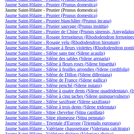
Jaume Saint-Hilaire - Prunier (Prunus domestica)
Jaume Saint-Hilaire - Prunier (Prunus domestica)
Jaume Saint-Hilaire - Prunier (Prunus domestica)
Jaume Saint-Hilaire - Prunier blanchâtre (Prunus incana)
Jaume Saint-Hilaire - Prunier sauvage (Prunus insititia)
Jaume Saint-Hilaire - Prunier de Chine (Prunus sinensis, Amygdalus
Jaume Saint-Hilaire - Rosage ferrugineux (Rhododendron ferrugine
Jaume Saint-Hilaire - Rosage velu (Rhododendron hirsutum)
Jaume Saint-Hilaire - Rosage à fleurs violettes (Rhododendron pont
Jaume Saint-Hilaire - Silène sans tige (Silene acaulis)
Jaume Saint-Hilaire - Silène des sables (Silene arenaria)
Jaume Saint-Hilaire - Silène à fleurs roses (Silene bipartita)
Jaume Saint-Hilaire - Silène à feuilles arrondies (Silene cordifolia)
Jaume Saint-Hilaire - Silène de Dillon (Silene dilleniana)
Jaume Saint-Hilaire - Silène de France (Silene gallica)
Jaume Saint-Hilaire - Silène penché (Silene nutans)
Jaume Saint-Hilaire - Silène à quatre dents (Silene quadridentata), (
Jaume Saint-Hilaire - Silène à cinq taches (Silene quinquevulnera)
Jaume Saint-Hilaire - Silène saxifrage (Silene saxifraga)
Jaume Saint-Hilaire - Silène à trois dents (Silene tridentata)
Jaume Saint-Hilaire - Stipe chevelue (Stipa capillata)
Jaume Saint-Hilaire - Stipe plumeuse (Stipa pennata)
Jaume Saint-Hilaire - Trientale d'Europe (Trientalis europaea)
Jaume Saint-Hilaire - Valériane chaussetrape (Valeriana calcitrapa)
Jaume Saint-Hilaire - Valériane dioïque (Valeriana dioica)