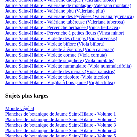
Jaume Saint-Hilaire - Valériane de montagne (Valeriana montana)
Jaume Saint-Hilaire - Valériane phu (Valeriana phu)
Jaume Saint-Hilaire - Valériane des Pyrénées (Valeriana pyrenaica)
Jaume Saint-Hilaire - Valériane tubéreuse (Valeriana tuberosa)
Jaume Saint-Hilaire - Pervenche herbacée (Vinca herbacea)
Jaume Saint-Hilaire - Pervenche à petites fleurs (Vinca minor)
Jaume Saint-Hilaire - Violette des champs (Viola arvensis)
Jaume Saint-Hilaire - Violette biflore (Viola biflora)
Jaume Saint-Hilaire - Violette à éperons (Viola calcarata)
Jaume Saint-Hilaire - Violette cornue (Viola cornuta)
Jaume Saint-Hilaire - Violette singulière (Viola mirabilis)
Jaume Saint-Hilaire - Violette nummulaire (Viola nummularifolia)
Jaume Saint-Hilaire - Violette des marais (Viola palustris)
Jaume Saint-Hilaire - Violette tricolore (Viola tricolor)
Jaume Saint-Hilaire - Virgilia à bois jaune (Virgilia lutea)
Sujets plus larges
Monde végétal
Planches de botanique de Jaume Saint-Hilaire - Volume 1
Planches de botanique de Jaume Saint-Hilaire - Volume 2
Planches de botanique de Jaume Saint-Hilaire - Volume 3
Planches de botanique de Jaume Saint-Hilaire - Volume 4
Planches de botanique de Jaume Saint-Hilaire - Volume 5