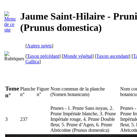
Jaume Saint-Hilaire - Pruni
(Prunus domestica)
[
Autres sujets
]
[
Taxon précédant
] [
Monde végétal
] [
Taxon ascendant
] [
T
Gallica
]
Tome
Planche
Figure
Nom commun de la planche
Nom com
n°
n°
(
Nomen botanicum
)
botanic
n°
Prunes - 1. Prune Sans noyau, 2.
Prunes -
Prune Impériale blanche, 3. Prune
Prune Im
3
237
Impériale rouge, 4. Prune Double
Impérial
fleur, 5. Prune d’Agen, 6. Prune
fleur, 5
Abricotine (
Prunus domestica
)
Abricoti