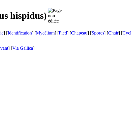
us hispidus
)
ie
] [
Identification
] [
Mycélium
] [
Pied
] [
Chapeau
] [
Spores
] [
Chair
] [
Cyc
ivant
]
[
Via Gallica
]