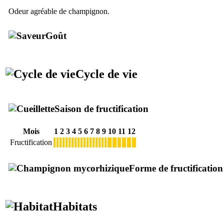
Odeur agréable de champignon.
Goût
Cycle de vie
Saison de fructification
Mois
1
2
3
4
5
6
7
8
9
10
11
12
Fructification
Forme de fructification
Habitats