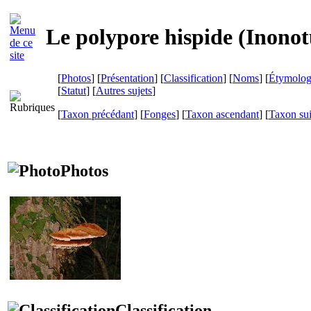
Le polypore hispide (
Inonot
[
Photos
] [
Présentation
] [
Classification
] [
Noms
] [
Étymolog
[
Statut
] [
Autres sujets
]
[
Taxon précédant
] [
Fonges
] [
Taxon ascendant
] [
Taxon su
Photos
Classification