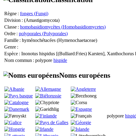
Règne
:
fonges (
Fungi
)
Division
: (
Amastigomycota
)
Classe
:
homobasidiomycètes (
Homobasidiomycetes
)
Ordre
:
polyporales (
Polyporales
)
Famille
: hyménochétacées (
Hymenochaetaceae
)
Genre
:
Espèce
:
Inonotus hispidus
[(Bulliard:Fries) Karsten],
Xanthochorus 
Nom commun
: polypore
hispide
Noms européens
polypore
hispi