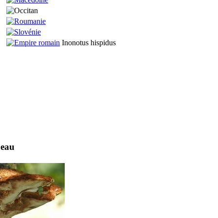
Inonotus hispidus
peau