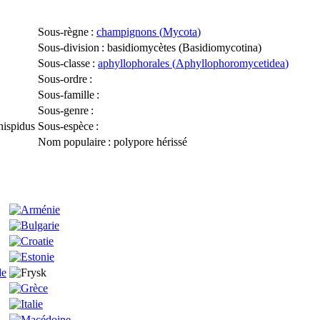
Sous-règne
:
champignons (
Mycota
)
Sous-division
: basidiomycètes (
Basidiomycotina
)
Sous-classe
:
aphyllophorales (
Aphyllophoromycetidea
)
Sous-ordre
:
Sous-famille
:
Sous-genre
:
hispidus
Sous-espèce
:
Nom populaire
: polypore hérissé
de