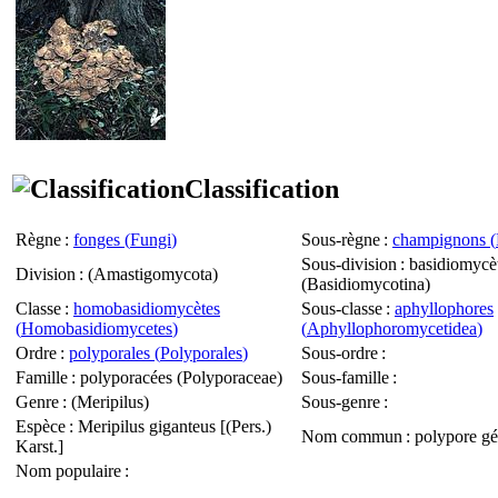
Classification
Règne
:
fonges (
Fungi
)
Sous-règne
:
champignons (
Sous-division
: basidiomycè
Division
: (
Amastigomycota
)
(
Basidiomycotina
)
Classe
:
homobasidiomycètes
Sous-classe
:
aphyllophores
(
Homobasidiomycetes
)
(
Aphyllophoromycetidea
)
Ordre
:
polyporales (
Polyporales
)
Sous-ordre
:
Famille
: polyporacées (
Polyporaceae
)
Sous-famille
:
Genre
: (
Meripilus
)
Sous-genre
:
Espèce
:
Meripilus giganteus
[(Pers.)
Nom commun
: polypore gé
Karst.]
Nom populaire
: