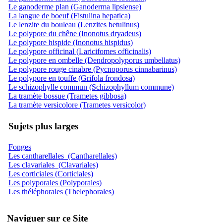
Le ganoderme plan (Ganoderma lipsiense)
La langue de boeuf (Fistulina hepatica)
Le lenzite du bouleau (Lenzites betulinus)
Le polypore du chêne (Inonotus dryadeus)
Le polypore hispide (Inonotus hispidus)
Le polypore officinal (Laricifomes officinalis)
Le polypore en ombelle (Dendropolyporus umbellatus)
Le polypore rouge cinabre (Pycnoporus cinnabarinus)
Le polypore en touffe (Grifola frondosa)
Le schizophylle commun (Schizophyllum commune)
La tramète bossue (Trametes gibbosa)
La tramète versicolore (Trametes versicolor)
Sujets plus larges
Fonges
Les cantharellales (Cantharellales)
Les clavariales (Clavariales)
Les corticiales (Corticiales)
Les polyporales (Polyporales)
Les théléphorales (Thelephorales)
Naviguer sur ce Site