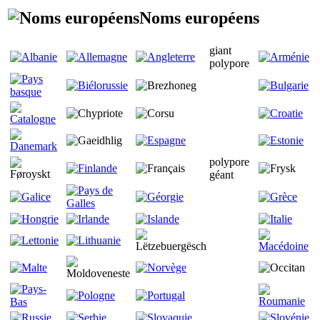
Noms européens
giant
polypore
polypore
géant