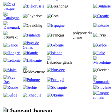
polypore du
chêne
Chapeau