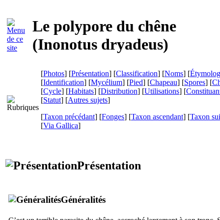
Le polypore du chêne
(
Inonotus dryadeus
)
[
Photos
] [
Présentation
] [
Classification
] [
Noms
] [
Étymolog
[
Identification
] [
Mycélium
] [
Pied
] [
Chapeau
] [
Spores
] [
Ch
[
Cycle
] [
Habitats
] [
Distribution
] [
Utilisations
] [
Constituan
[
Statut
] [
Autres sujets
]
[
Taxon précédant
] [
Fonges
] [
Taxon ascendant
] [
Taxon su
[
Via Gallica
]
Présentation
Généralités