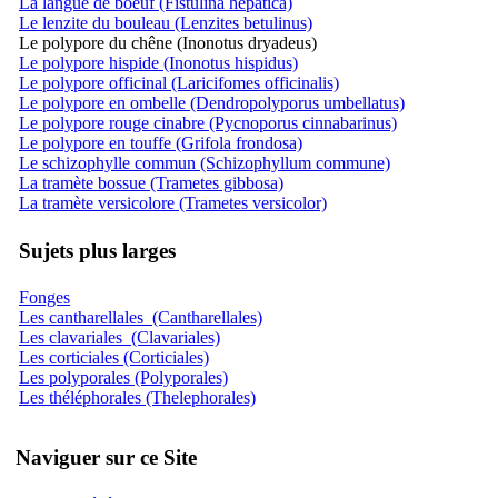
La langue de boeuf (Fistulina hepatica)
Le lenzite du bouleau (Lenzites betulinus)
Le polypore du chêne (Inonotus dryadeus)
Le polypore hispide (Inonotus hispidus)
Le polypore officinal (Laricifomes officinalis)
Le polypore en ombelle (Dendropolyporus umbellatus)
Le polypore rouge cinabre (Pycnoporus cinnabarinus)
Le polypore en touffe (Grifola frondosa)
Le schizophylle commun (Schizophyllum commune)
La tramète bossue (Trametes gibbosa)
La tramète versicolore (Trametes versicolor)
Sujets plus larges
Fonges
Les cantharellales (Cantharellales)
Les clavariales (Clavariales)
Les corticiales (Corticiales)
Les polyporales (Polyporales)
Les théléphorales (Thelephorales)
Naviguer sur ce Site