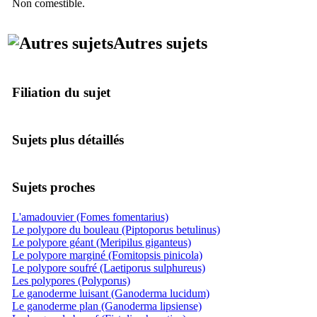
Non comestible.
Autres sujets
Filiation du sujet
Sujets plus détaillés
Sujets proches
L'amadouvier (Fomes fomentarius)
Le polypore du bouleau (Piptoporus betulinus)
Le polypore géant (Meripilus giganteus)
Le polypore marginé (Fomitopsis pinicola)
Le polypore soufré (Laetiporus sulphureus)
Les polypores (Polyporus)
Le ganoderme luisant (Ganoderma lucidum)
Le ganoderme plan (Ganoderma lipsiense)