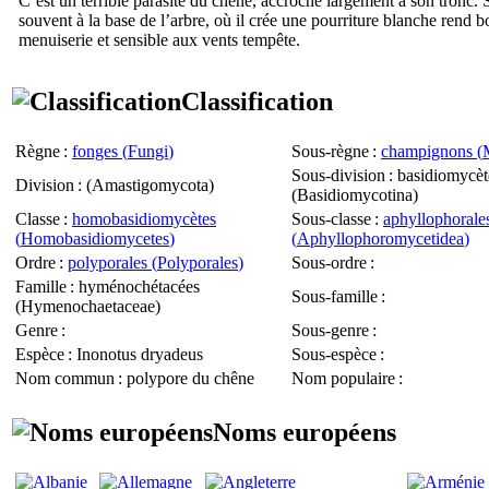
C’est un terrible parasite du chêne, accroché largement à son tronc. S
souvent à la base de l’arbre, où il crée une pourriture blanche rend b
menuiserie et sensible aux vents tempête.
Classification
Règne
:
fonges (
Fungi
)
Sous-règne
:
champignons (
Sous-division
: basidiomycèt
Division
: (
Amastigomycota
)
(
Basidiomycotina
)
Classe
:
homobasidiomycètes
Sous-classe
:
aphyllophorale
(
Homobasidiomycetes
)
(
Aphyllophoromycetidea
)
Ordre
:
polyporales (
Polyporales
)
Sous-ordre
:
Famille
: hyménochétacées
Sous-famille
:
(
Hymenochaetaceae
)
Genre
:
Sous-genre
:
Espèce
:
Inonotus dryadeus
Sous-espèce
:
Nom commun
: polypore du chêne
Nom populaire
:
Noms européens