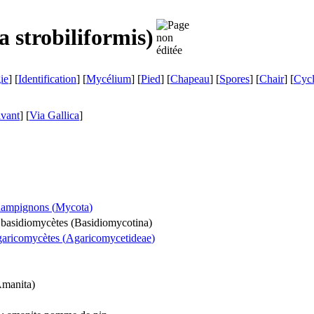
 strobiliformis
)
ie
] [
Identification
] [
Mycélium
] [
Pied
] [
Chapeau
] [
Spores
] [
Chair
] [
Cyc
ivant
]
[
Via Gallica
]
hampignons (
Mycota
)
 basidiomycètes (
Basidiomycotina
)
garicomycètes (
Agaricomycetideae
)
manita
)