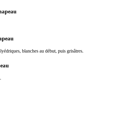
hapeau
hapeau
yédriques, blanches au début, puis grisâtres.
peau
.