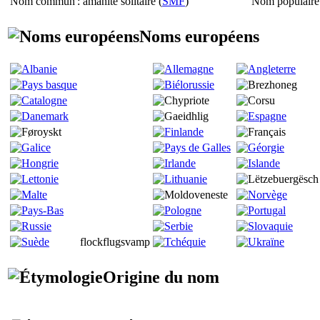
Nom commun
: amanite solitaire (
SMF
)
Nom populaire
Noms européens
flockflugsvamp
Origine du nom