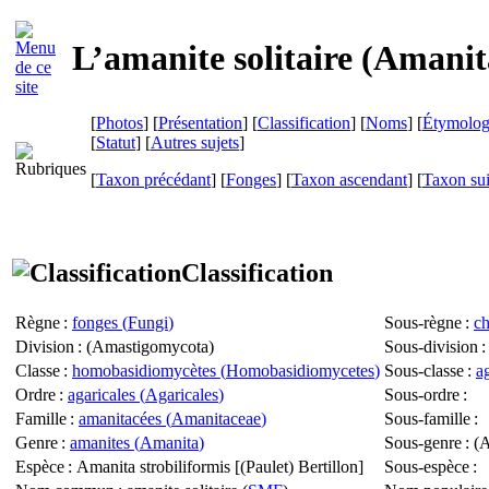
L’amanite solitaire (
Amanita
[
Photos
] [
Présentation
] [
Classification
] [
Noms
] [
Étymolog
[
Statut
] [
Autres sujets
]
[
Taxon précédant
] [
Fonges
] [
Taxon ascendant
] [
Taxon su
Classification
Règne
:
fonges (
Fungi
)
Sous-règne
:
c
Division
: (
Amastigomycota
)
Sous-division
:
Classe
:
homobasidiomycètes (
Homobasidiomycetes
)
Sous-classe
:
a
Ordre
:
agaricales (
Agaricales
)
Sous-ordre
:
Famille
:
amanitacées (
Amanitaceae
)
Sous-famille
:
Genre
:
amanites (
Amanita
)
Sous-genre
: (
A
Espèce
:
Amanita strobiliformis
[(Paulet) Bertillon]
Sous-espèce
: