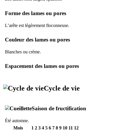
Forme des lames ou pores
L’arête est légèrement floconneuse.
Couleur des lames ou pores
Blanches ou crème.
Espacement des lames ou pores
Cycle de vie
Saison de fructification
Été automne.
Mois
1
2
3
4
5
6
7
8
9
10
11
12