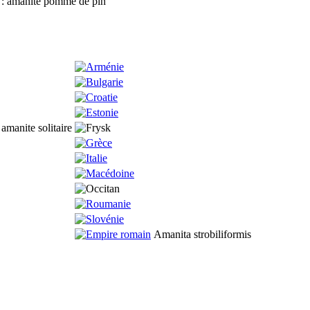
: amanite pomme de pin
amanite solitaire
Amanita strobiliformis