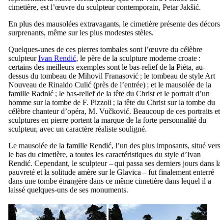
cimetière, est l’œuvre du sculpteur contemporain,
Petar Jakšić
.
En plus des mausolées extravagants, le cimetière présente des décors
surprenants, même sur les plus modestes stèles.
Quelques-unes de ces pierres tombales sont l’œuvre du célèbre
sculpteur
Ivan Rendić
, le père de la sculpture moderne croate :
certains des meilleurs exemples sont le bas-relief de la Piéta, au-
dessus du tombeau de
Mihovil Franasović
; le tombeau de style Art
Nouveau de
Rinaldo Culić
(près de l’entrée) ; et le mausolée de la
famille
Radnić
; le bas-relief de la tête du Christ et le portrait d’un
homme sur la tombe de
F. Pizzoli
; la tête du Christ sur la tombe du
célèbre chanteur d’opéra,
M. Vučković
. Beaucoup de ces portraits et
sculptures en pierre portent la marque de la forte personnalité du
sculpteur, avec un caractère réaliste souligné.
Le mausolée de la famille
Rendić
, l’un des plus imposants, situé ver
le bas du cimetière, a toutes les caractéristiques du style d’
Ivan
Rendić
. Cependant, le sculpteur – qui passa ses derniers jours dans l
pauvreté et la solitude amère sur le
Glavica
– fut finalement enterré
dans une tombe étrangère dans ce même cimetière dans lequel il a
laissé quelques-uns de ses monuments.