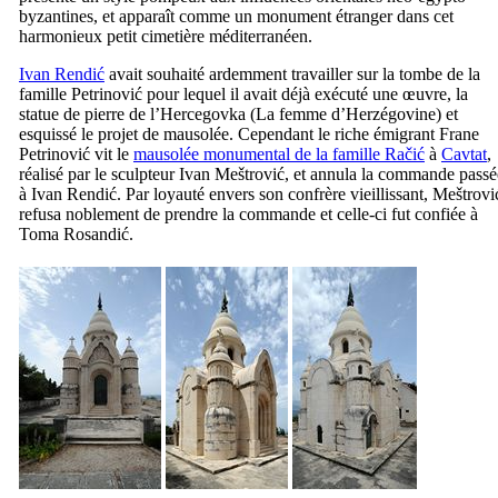
byzantines, et apparaît comme un monument étranger dans cet
harmonieux petit cimetière méditerranéen.
Ivan Rendić
avait souhaité ardemment travailler sur la tombe de la
famille
Petrinović
pour lequel il avait déjà exécuté une œuvre, la
statue de pierre de l’
Hercegovka
(La femme d’Herzégovine) et
esquissé le projet de mausolée. Cependant le riche émigrant
Frane
Petrinović
vit le
mausolée monumental de la famille
Račić
à
Cavtat
,
réalisé par le sculpteur
Ivan Meštrović
, et annula la commande passé
à
Ivan Rendić
. Par loyauté envers son confrère vieillissant,
Meštrovi
refusa noblement de prendre la commande et celle-ci fut confiée à
Toma Rosandić
.