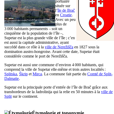
portuaire
située sur
l’
île de
Brač
en
Croatie
.
Avec un peu
plus de
3 000 habitants permanents – soit un
cinquième de la population de l’île –,
Supetar
est la plus grande ville de l’île ; c’en
est aussi la capitale administrative, ayant
succédé dans ce rôle à la
ville de
Nerežišča
en 1827 sous la
domination austro-hongroise. Avant cette date,
Supetar
était
considérée comme le port de
Nerežišča
.
Supetar
est aussi une commune d’environ 4 000 habitants, qui
comprend la ville de
Supetar
elle-même et trois autres localités :
Splitska
,
Škrip
et
Mirca
. La commune fait partie du
Comté de
Split
-
Dalmatie
.
Supetar
est la principale porte d’entrée de l’île de
Brač
grâce aux
transbordeurs de la
Jadrolinija
qui la relie en 50 minutes à la
ville de
Split
sur le continent.
Étymologie et toponymie