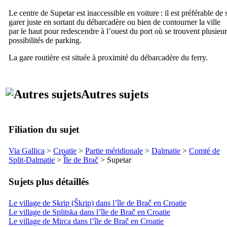
Le centre de
Supetar
est inaccessible en voiture : il est préférable de 
garer juste en sortant du débarcadère ou bien de contourner la ville
par le haut pour redescendre à l’ouest du port où se trouvent plusieur
possibilités de parking.
La gare routière est située à proximité du débarcadère du ferry.
Autres sujets
Filiation du sujet
Via Gallica
>
Croatie
>
Partie méridionale
>
Dalmatie
>
Comté de
Split
-Dalmatie
>
Île de
Brač
>
Supetar
Sujets plus détaillés
Le village de Skrip (Škrip) dans l’île de Brač en Croatie
Le village de Splitska dans l’île de Brač en Croatie
Le village de Mirca dans l’île de Brač en Croatie