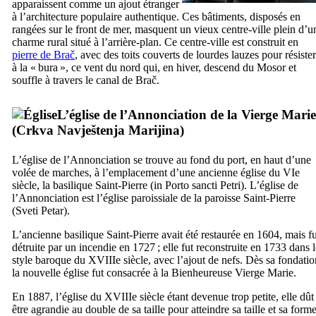
apparaissent comme un ajout étranger
à l’architecture populaire authentique. Ces bâtiments, disposés en
rangées sur le front de mer, masquent un vieux centre-ville plein d’u
charme rural situé à l’arrière-plan. Ce centre-ville est construit en
pierre de
Brač
, avec des toits couverts de lourdes lauzes pour résister
à la «
bura
», ce vent du nord qui, en hiver, descend du
Mosor
et
souffle à travers le canal de
Brač
.
L’église de l’Annonciation de la Vierge Marie
(
Crkva Navještenja Marijina
)
L’église de l’Annonciation se trouve au fond du port, en haut d’une
volée de marches, à l’emplacement d’une ancienne église du
VIe
siècle, la basilique Saint-Pierre (
in Porto sancti Petri
). L’église de
l’Annonciation est l’église paroissiale de la paroisse Saint-Pierre
(
Sveti Petar
).
L’ancienne basilique Saint-Pierre avait été restaurée en 1604, mais fu
détruite par un incendie en 1727 ; elle fut reconstruite en 1733 dans l
style baroque du
XVIIIe
siècle, avec l’ajout de nefs. Dès sa fondatio
la nouvelle église fut consacrée à la Bienheureuse Vierge Marie.
En 1887, l’église du
XVIIIe
siècle étant devenue trop petite, elle dût
être agrandie au double de sa taille pour atteindre sa taille et sa form