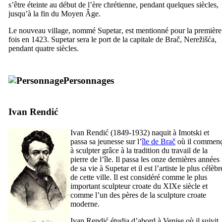
s’être éteinte au début de l’ère chrétienne, pendant quelques siècles,
jusqu’à la fin du Moyen Âge.
Le nouveau village, nommé
Supetar
, est mentionné pour la première
fois en 1423.
Supetar
sera le port de la capitale de
Brač
,
Nerežišća
,
pendant quatre siècles.
Personnages
Ivan Rendić
Ivan Rendić
(1849-1932) naquit à
Imotski
et
passa sa jeunesse sur l’
île de
Brač
où il commen
à sculpter grâce à la tradition du travail de la
pierre de l’île. Il passa les onze dernières années
de sa vie à
Supetar
et il est l’artiste le plus célèbr
de cette ville. Il est considéré comme le plus
important sculpteur croate du
XIXe
siècle et
comme l’un des pères de la sculpture croate
moderne.
Ivan Rendić
étudia d’abord à Venise où il suivit