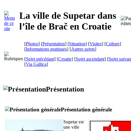
La ville de
Supetar
dans
l’île de
Brač
en Croatie
[
Photos
] [
Présentation
] [
Situation
] [
Visites
] [
Culture
]
[
Informations pratiques
] [
Autres sujets
]
[
Sujet précédant
] [
Croatie
] [
Sujet ascendant
] [
Sujet suivan
[
Via Gallica
]
Présentation
Présentation générale
Supetar
est
une ville