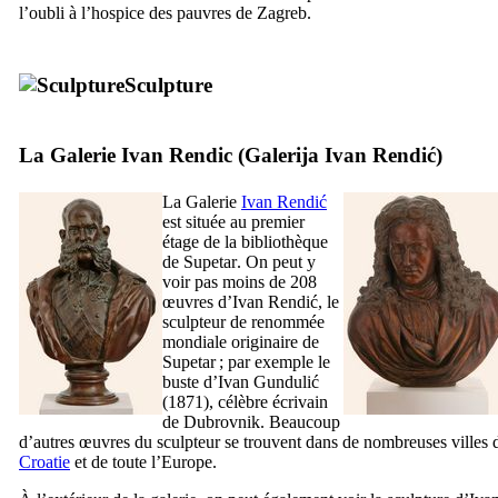
l’oubli à l’hospice des pauvres de
Zagreb
.
Sculpture
La Galerie
Ivan Rendic
(
Galerija Ivan Rendić
)
La Galerie
Ivan Rendić
est située au premier
étage de la bibliothèque
de
Supetar
. On peut y
voir pas moins de 208
œuvres d’
Ivan Rendić
, le
sculpteur de renommée
mondiale originaire de
Supetar
; par exemple le
buste d’
Ivan Gundulić
(1871), célèbre écrivain
de
Dubrovnik
. Beaucoup
d’autres œuvres du sculpteur se trouvent dans de nombreuses villes 
Croatie
et de toute l’Europe.