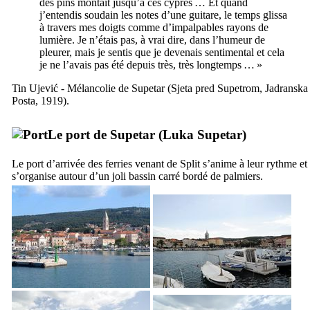
des pins montait jusqu’à ces cyprès … Et quand
j’entendis soudain les notes d’une guitare, le temps glissa
à travers mes doigts comme d’impalpables rayons de
lumière. Je n’étais pas, à vrai dire, dans l’humeur de
pleurer, mais je sentis que je devenais sentimental et cela
je ne l’avais pas été depuis très, très longtemps … »
Tin Ujević
- Mélancolie de
Supetar
(
Sjeta pred Supetrom
,
Jadranska
Posta
, 1919).
Le port de
Supetar
(
Luka Supetar
)
Le port d’arrivée des ferries venant de
Split
s’anime à leur rythme et
s’organise autour d’un joli bassin carré bordé de palmiers.