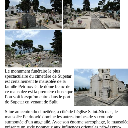
Le monument funéraire le plus
spectaculaire du cimetière de
Supetar
est certainement le mausolée de la
famille
Petrinović
: le dôme blanc de
ce mausolée est la première chose que
l’on voit lorsqu’on entre dans le port
de
Supetar
en venant de
Split
.
Situé au centre du cimetière, à côté de l’église Saint-Nicolas, le
mausolée
Petrinović
domine les autres tombes de sa coupole
surmontée d’un ange ailé. Avec son énorme sarcophage, le mausolé
présente un style pompeux aux influences orientales néo-égypto-