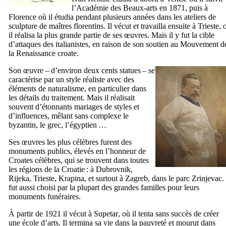
l’Académie des Beaux-arts en 1871, puis à
Florence où il étudia pendant plusieurs années dans les ateliers de
sculpture de maîtres florentins. Il vécut et travailla ensuite à Trieste, 
il réalisa la plus grande partie de ses œuvres. Mais il y fut la cible
d’attaques des italianistes, en raison de son soutien au Mouvement d
la Renaissance croate.
Son œuvre – d’environ deux cents statues – se
caractérise par un style réaliste avec des
éléments de naturalisme, en particulier dans
les détails du traitement. Mais il réalisait
souvent d’étonnants mariages de styles et
d’influences, mêlant sans complexe le
byzantin, le grec, l’égyptien …
Ses œuvres les plus célèbres furent des
monuments publics, élevés en l’honneur de
Croates célèbres, qui se trouvent dans ​​toutes
les régions de la Croatie : à
Dubrovnik
,
Rijeka
,
Trieste
,
Krapina
, et surtout à
Zagreb
, dans le parc
Zrinjevac
.
fut aussi choisi par la plupart des grandes familles pour leurs
monuments funéraires.
À partir de 1921 il vécut à
Supetar
, où il tenta sans succès de créer
une école d’arts. Il termina sa vie dans la pauvreté et mourut dans