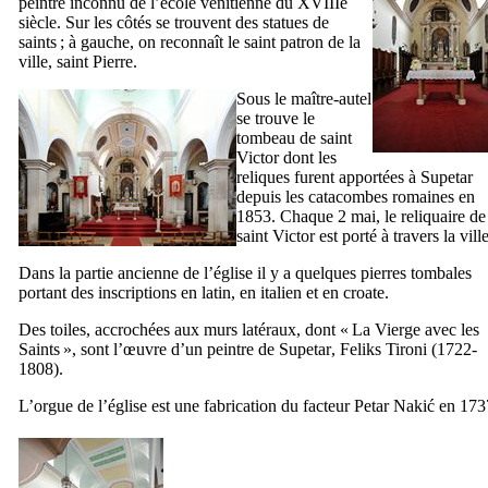
peintre inconnu de l’école vénitienne du
XVIIIe
siècle. Sur les côtés se trouvent des statues de
saints ; à gauche, on reconnaît le saint patron de la
ville, saint Pierre.
Sous le maître-autel
se trouve le
tombeau de saint
Victor dont les
reliques furent apportées à
Supetar
depuis les catacombes romaines en
1853. Chaque 2 mai, le reliquaire de
saint Victor est porté à travers la ville
Dans la partie ancienne de l’église il y a quelques pierres tombales
portant des inscriptions en latin, en italien et en croate.
Des toiles, accrochées aux murs latéraux, dont «
La Vierge avec les
Saints
», sont l’œuvre d’un peintre de
Supetar
,
Feliks Tironi
(1722-
1808).
L’orgue de l’église est une fabrication du facteur
Petar Nakić
en 173