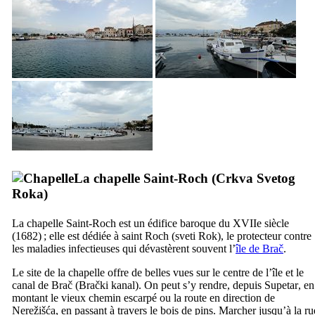
La chapelle Saint-Roch (
Crkva Svetog
Roka
)
La chapelle Saint-Roch est un édifice baroque du
XVIIe
siècle
(1682) ; elle est dédiée à saint Roch (
sveti Rok
), le protecteur contre
les maladies infectieuses qui dévastèrent souvent l’
île de
Brač
.
Le site de la chapelle offre de belles vues sur le centre de l’île et le
canal de
Brač
(
Brački kanal
). On peut s’y rendre, depuis
Supetar
, en
montant le vieux chemin escarpé ou la route en direction de
Nerežišća
, en passant à travers le bois de pins. Marcher jusqu’à la ru