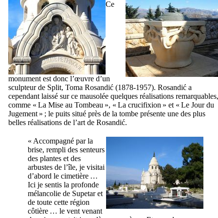
Ce
monument est donc l’œuvre d’un
sculpteur de
Split
,
Toma Rosandić
(1878-1957).
Rosandić
a
cependant laissé sur ce mausolée quelques réalisations remarquables
comme «
La Mise au Tombeau
», «
La crucifixion
» et «
Le Jour du
Jugement
» ; le puits situé près de la tombe présente une des plus
belles réalisations de l’art de
Rosandić
.
« Accompagné par la
brise, rempli des senteurs
des plantes et des
arbustes de l’île, je visitai
d’abord le cimetière …
Ici je sentis la profonde
mélancolie de
Supetar
et
de toute cette région
côtière … le vent venant