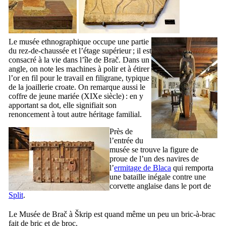
Le musée ethnographique occupe une partie
du rez-de-chaussée et l’étage supérieur ; il est
consacré à la vie dans l’île de
Brač
. Dans un
angle, on note les machines à polir et à étirer
l’or en fil pour le travail en filigrane, typique
de la joaillerie croate. On remarque aussi le
coffre de jeune mariée (
XIXe
siècle) : en y
apportant sa dot, elle signifiait son
renoncement à tout autre héritage familial.
Près de
l’entrée du
musée se trouve la figure de
proue de l’un des navires de
l’
ermitage de
Blaca
qui remporta
une bataille inégale contre une
corvette anglaise dans le port de
Split
.
Le Musée de
Brač
à
Škrip
est quand même un peu un bric-à-brac
fait de bric et de broc.