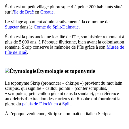
Škrip
est un petit village pittoresque d’à peine 200 habitants situé
sur l’
île de
Brač
en
Croatie
.
Le village appartient administrativement à la commune de
Supetar
dans le
Comté de
Split
-Dalmatie
.
Škrip
est la plus ancienne localité de l’île, son histoire remontant à
plus de 5 000 ans, à l’époque illyrienne, bien avant la colonisation
romaine.
Škrip
conserve la mémoire de l’île grâce à son
Musée de
l’île de
Brač
.
Étymologie et toponymie
Le toponyme
Škrip
(prononcer «
ch
k
ripe
») provient du mot latin
scrupus
, qui signifie « caillou pointu » (confer
scrupulus
,
« scrupule », petit caillou gênant dans la sandale), par référence
aux débris d’extraction des carrières de
Rasohe
qui fournirent la
pierre du
palais de Dioclétien
à
Split
.
À l’époque vénitienne,
Skrip
se nommait en italien
Scripea
.