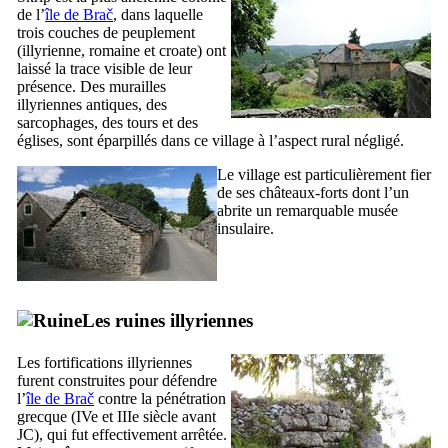
de l’
île de
Brač
, dans laquelle
trois couches de peuplement
(illyrienne, romaine et croate) ont
laissé la trace visible de leur
présence. Des murailles
illyriennes antiques, des
sarcophages, des tours et des
églises, sont éparpillés dans ce village à l’aspect rural négligé.
Le village est particulièrement fier
de ses châteaux-forts dont l’un
abrite un remarquable musée
insulaire.
Les ruines illyriennes
Les fortifications illyriennes
furent construites pour défendre
l’
île de
Brač
contre la pénétration
grecque (
IVe
et
IIIe
siècle avant
JC), qui fut effectivement arrêtée.