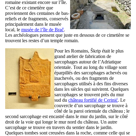
romaine existant encore sur l’île.
C’est de ce cimetière que
proviennent des centaines de bas-
reliefs et de fragments, conservés
principalement dans le musée
local, le
musée de l’île de
Brač
.
Les archéologues pensent que juste en dessous de ce cimetière se
trouvent les restes d’un temple romain.
Pour les Romains,
Škrip
était le plus
grand atelier de fabrication de
sarcophages autour de l’Adriatique
orientale. Tout au long du village sont
éparpillés des sarcophages achevés ou
inachevés, ou des fragments de
sarcophages utilisés à des fins diverses
dans les siècles qui suivirent. Quelques
sarcophages se trouvent près du mur
sud du
château fortifié de
Cerinić
. Le
couvercle d’un sarcophage se trouve à
côté de la paroi orientale du château ; le
second sarcophage est encastré dans le mur du jardin, sur le côté
droit de la voie qui longe le mur nord du château. Un autre
sarcophage se trouve en travers du sentier dans le jardin.
Quelques tombes sont creusées dans la roche, comme celle qui se