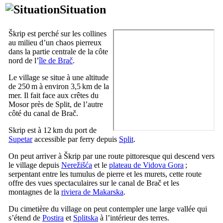
Situation
Škrip
est perché sur les collines
au milieu d’un chaos pierreux
dans la partie centrale de la côte
nord de l’
île de
Brač
.
Le village se situe à une altitude
de 250 m à environ 3,5 km de la
mer. Il fait face aux crêtes du
Mosor
près de Split, de l’autre
côté du canal de
Brač
.
Skrip
est à 12 km du port de
Supetar
accessible par ferry depuis
Split
.
On peut arriver à
Škrip
par une route pittoresque qui descend vers
le village depuis
Nerežišća
et le
plateau de
Vidova Gora
;
serpentant entre les tumulus de pierre et les murets, cette route
offre des vues spectaculaires sur le canal de
Brač
et les
montagnes de la
riviera de
Makarska
.
Du cimetière du village on peut contempler une large vallée qui
s’étend de
Postira
et
Splitska
à l’intérieur des terres.