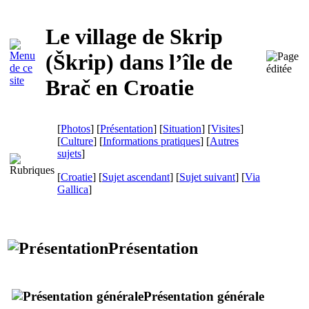
Le village de Skrip
(
Škrip
) dans l’île de
Brač
en Croatie
[
Photos
] [
Présentation
] [
Situation
] [
Visites
]
[
Culture
] [
Informations pratiques
] [
Autres
sujets
]
[
Croatie
] [
Sujet ascendant
] [
Sujet suivant
]
[
Via
Gallica
]
Présentation
Présentation générale