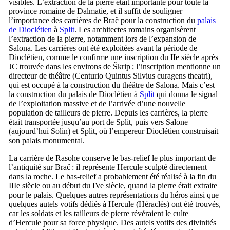
visibles. L’extraction de la pierre était importante pour toute la
province romaine de Dalmatie, et il suffit de souligner
l’importance des carrières de
Brač
pour la construction du
palais
de Dioclétien
à
Split
. Les architectes romains organisèrent
l’extraction de la pierre, notamment lors de l’expansion de
Salona. Les carrières ont été exploitées avant la période de
Dioclétien, comme le confirme une inscription du
IIe
siècle après
JC trouvée dans les environs de
Škrip
; l’inscription mentionne un
directeur de théâtre (
Centurio Quintus Silvius curagens theatri
),
qui est occupé à la construction du théâtre de Salona. Mais c’est
la construction du palais de Dioclétien à
Split
qui donna le signal
de l’exploitation massive et de l’arrivée d’une nouvelle
population de tailleurs de pierre. Depuis les carrières, la pierre
était transportée jusqu’au port de
Split
, puis vers Salone
(aujourd’hui
Solin
) et
Split
, où l’empereur Dioclétien construisait
son palais monumental.
La carrière de
Rasohe
conserve le bas-relief le plus important de
l’antiquité sur
Brač
: il représente Hercule sculpté directement
dans la roche. Le bas-relief a probablement été réalisé à la fin du
IIIe
siècle ou au début du
IVe
siècle, quand la pierre était extraite
pour le palais. Quelques autres représentations du héros ainsi que
quelques autels votifs dédiés à Hercule (Héraclès) ont été trouvés,
car les soldats et les tailleurs de pierre révéraient le culte
d’Hercule pour sa force physique. Des autels votifs des divinités