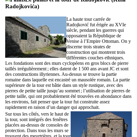
Radojkovića
)
La haute tour carrée de
Radojković
fut érigée au
XVIe
siècle, pendant les guerres qui
opposaient la République de
Venise à l’Empire Ottoman. On y
discerne trois strates de
construction qui montrent trois
différentes couches ethniques.
Les fondations sont des murs cyclopéens en gros blocs de pierre
taillés irrégulièrement ; elles datent de 1 500 ans avant JC et sont
des constructions illyriennes. Au-dessus se trouve la partie
romaine dans laquelle est encastré un mausolée romain. La partie
supérieure de la tour est bâtie dans un style rustique, avec des
pierres de petite taille jusqu’au sommet ; l’utilisation de pierres de
petite taille, qui ont probablement été trouvées en abondance dans
les environs, fait penser que la tour fut construite assez
rapidement en raison d’un danger qui approchait.
Sur tous les côtés, vers le haut de
la tour, sont intégrés des fenêtres
placées au-dessus de consoles de
protection. Dans tous les murs se
trouvent des meurtrières, et la tour