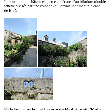
Le mur nord du château est percé et décoré d’un
biforium
(double
fenêtre divisée par une colonne) qui offrait une vue sur le canal
de
Brač
.
Le palais et la tour de
Radojković
(
Kula