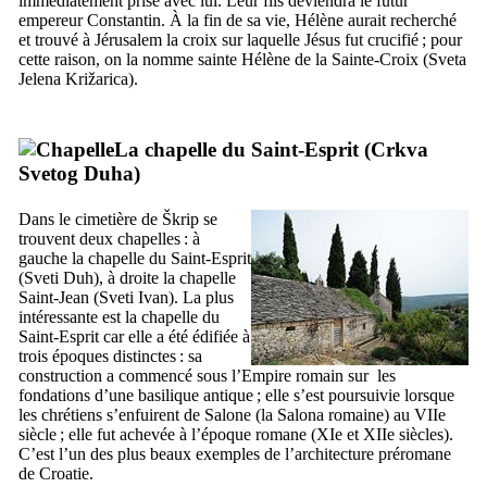
immédiatement prise avec lui. Leur fils deviendra le futur
empereur Constantin. À la fin de sa vie, Hélène aurait recherché
et trouvé à Jérusalem la croix sur laquelle Jésus fut crucifié ; pour
cette raison, on la nomme sainte Hélène de la Sainte-Croix (
Sveta
Jelena Križarica
).
La chapelle du Saint-Esprit (
Crkva
Svetog Duha
)
Dans le cimetière de
Škrip
se
trouvent deux chapelles : à
gauche la chapelle du Saint-Esprit
(
Sveti Duh
), à droite la chapelle
Saint-Jean (
Sveti Ivan
). La plus
intéressante est la chapelle du
Saint-Esprit car elle a été édifiée à
trois époques distinctes : sa
construction a commencé sous l’Empire romain sur les
fondations d’une basilique antique ; elle s’est poursuivie lorsque
les chrétiens s’enfuirent de Salone (la
Salona
romaine) au
VIIe
siècle ; elle fut achevée à l’époque romane (
XIe
et
XIIe
siècles).
C’est l’un des plus beaux exemples de l’architecture préromane
de Croatie.