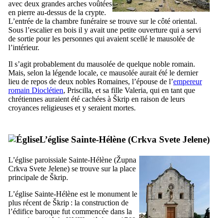
avec deux grandes arches voûtées
en pierre au-dessus de la crypte.
L’entrée de la chambre funéraire se trouve sur le côté oriental.
Sous l’escalier en bois il y avait une petite ouverture qui a servi
de sortie pour les personnes qui avaient scellé le mausolée de
l’intérieur.
Il s’agit probablement du mausolée de quelque noble romain.
Mais, selon la légende locale, ce mausolée aurait été le dernier
lieu de repos de deux nobles Romaines, l’épouse de l’
empereur
romain Dioclétien
,
Priscilla
, et sa fille
Valeria
, qui en tant que
chrétiennes auraient été cachées à
Škrip
en raison de leurs
croyances religieuses et y seraient mortes.
L’église Sainte-Hélène (
Crkva Svete Jelene
)
L’église paroissiale Sainte-Hélène (
Župna
Crkva Svete Jelene
) se trouve sur la place
principale de
Škrip
.
L’église Sainte-Hélène est le monument le
plus récent de
Škrip
: la construction de
l’édifice baroque fut commencée dans la