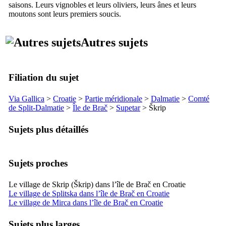
saisons. Leurs vignobles et leurs oliviers, leurs ânes et leurs
moutons sont leurs premiers soucis.
Autres sujets
Filiation du sujet
Via Gallica
>
Croatie
>
Partie méridionale
>
Dalmatie
>
Comté
de
Split
-Dalmatie
>
Île de
Brač
>
Supetar
>
Škrip
Sujets plus détaillés
Sujets proches
Le village de Skrip (Škrip) dans l’île de Brač en Croatie
Le village de Splitska dans l’île de Brač en Croatie
Le village de Mirca dans l’île de Brač en Croatie
Sujets plus larges