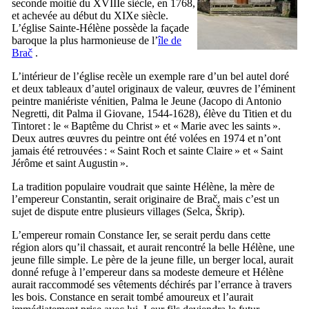
seconde moitié du
XVIIIe
siècle, en 1768,
et achevée au début du
XIXe
siècle.
L’église Sainte-Hélène possède la façade
baroque la plus harmonieuse de l’
île de
Brač
.
L’intérieur de l’église recèle un exemple rare d’un bel autel doré
et deux tableaux d’autel originaux de valeur, œuvres de l’éminent
peintre maniériste vénitien, Palma le Jeune (
Jacopo di Antonio
Negretti
, dit
Palma il Giovane
, 1544-1628), élève du Titien et du
Tintoret : le «
Baptême du Christ
» et «
Marie avec les saints
».
Deux autres œuvres du peintre ont été volées en 1974 et n’ont
jamais été retrouvées : «
Saint Roch et sainte Claire
» et «
Saint
Jérôme et saint Augustin
».
La tradition populaire voudrait que sainte Hélène, la mère de
l’empereur Constantin, serait originaire de Brač, mais c’est un
sujet de dispute entre plusieurs villages (
Selca
,
Škrip
).
L’empereur romain Constance
Ier
, se serait perdu dans cette
région alors qu’il chassait, et aurait rencontré la belle Hélène, une
jeune fille simple. Le père de la jeune fille, un berger local, aurait
donné refuge à l’empereur dans sa modeste demeure et Hélène
aurait raccommodé ses vêtements déchirés par l’errance à travers
les bois. Constance en serait tombé amoureux et l’aurait