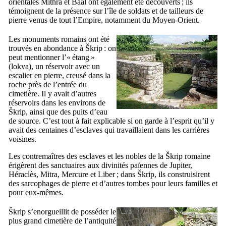
orientales Mithra et Baal ont également été découverts ; ils
témoignent de la présence sur l’île de soldats et de tailleurs de
pierre venus de tout l’Empire, notamment du Moyen-Orient.
Les monuments romains ont été
trouvés en abondance à
Škrip
: on
peut mentionner l’« étang »
(
lokva
), un réservoir avec un
escalier en pierre, creusé dans la
roche près de l’entrée du
cimetière. Il y avait d’autres
réservoirs dans les environs de
Škrip
, ainsi que des puits d’eau
de source. C’est tout à fait explicable si on garde à l’esprit qu’il y
avait des centaines d’esclaves qui travaillaient dans les carrières
voisines.
Les contremaîtres des esclaves et les nobles de la
Škrip
romaine
érigèrent des sanctuaires aux divinités païennes de Jupiter,
Héraclès, Mitra, Mercure et Liber ; dans
Škrip
, ils construisirent
des sarcophages de pierre et d’autres tombes pour leurs familles et
pour eux-mêmes.
Škrip
s’enorgueillit de posséder le
plus grand cimetière de l’antiquité