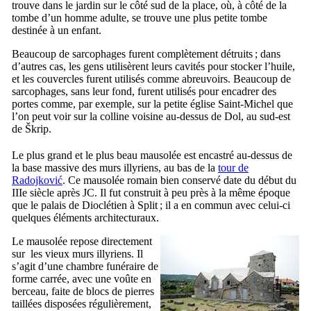
trouve dans le jardin sur le côté sud de la place, où, à côté de la
tombe d’un homme adulte, se trouve une plus petite tombe
destinée à un enfant.
Beaucoup de sarcophages furent complètement détruits ; dans
d’autres cas, les gens utilisèrent leurs cavités pour stocker l’huile,
et les couvercles furent utilisés comme abreuvoirs. Beaucoup de
sarcophages, sans leur fond, furent utilisés pour encadrer des
portes comme, par exemple, sur la petite église Saint-Michel que
l’on peut voir sur la colline voisine au-dessus de
Dol
, au sud-est
de
Škrip
.
Le plus grand et le plus beau mausolée est encastré au-dessus de
la base massive des murs illyriens, au bas de la
tour de
Radojković
. Ce mausolée romain bien conservé date du début du
IIIe
siècle après JC. Il fut construit à peu près à la même époque
que le palais de Dioclétien à
Split
; il a en commun avec celui-ci
quelques éléments architecturaux.
Le mausolée repose directement
sur les vieux murs illyriens. Il
s’agit d’une chambre funéraire de
forme carrée, avec une voûte en
berceau, faite de blocs de pierres
taillées disposées régulièrement,