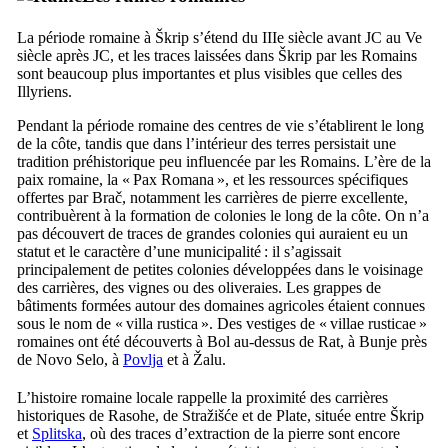
La période romaine à
Škrip
s’étend du
IIIe
siècle avant JC au
Ve
siècle après JC, et les traces laissées dans
Škrip
par les Romains
sont beaucoup plus importantes et plus visibles que celles des
Illyriens.
Pendant la période romaine des centres de vie s’établirent le long
de la côte, tandis que dans l’intérieur des terres persistait une
tradition préhistorique peu influencée par les Romains. L’ère de la
paix romaine, la «
Pax Romana
», et les ressources spécifiques
offertes par
Brač
, notamment les carrières de pierre excellente,
contribuèrent à la formation de colonies le long de la côte. On n’a
pas découvert de traces de grandes colonies qui auraient eu un
statut et le caractère d’une municipalité : il s’agissait
principalement de petites colonies développées dans le voisinage
des carrières, des vignes ou des oliveraies. Les grappes de
bâtiments formées autour des domaines agricoles étaient connues
sous le nom de «
villa rustica
». Des vestiges de «
villae rusticae
»
romaines ont été découverts à
Bol
au-dessus de
Rat
, à
Bunje
près
de
Novo Selo
, à
Povlja
et à
Žalu
.
L’histoire romaine locale rappelle la proximité des carrières
historiques de
Rasohe
, de
Stražišće
et de
Plate
, située entre
Škrip
et
Splitska
, où des traces d’extraction de la pierre sont encore