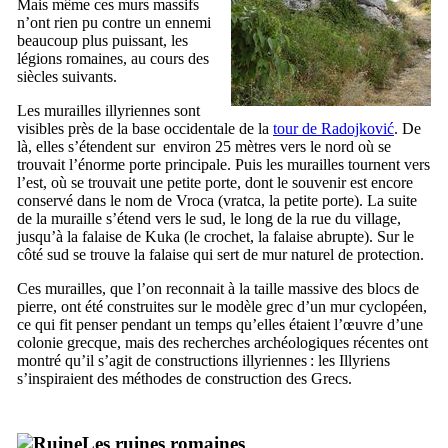
Mais même ces murs massifs
n’ont rien pu contre un ennemi
beaucoup plus puissant, les
légions romaines, au cours des
siècles suivants.
Les murailles illyriennes sont
visibles près de la base occidentale de la
tour de
Radojković
. De
là, elles s’étendent sur environ 25 mètres vers le nord où se
trouvait l’énorme porte principale. Puis les murailles tournent vers
l’est, où se trouvait une petite porte, dont le souvenir est encore
conservé dans le nom de
Vroca
(
vratca
, la petite porte). La suite
de la muraille s’étend vers le sud, le long de la rue du village,
jusqu’à la falaise de
Kuka
(le crochet, la falaise abrupte). Sur le
côté sud se trouve la falaise qui sert de mur naturel de protection.
Ces murailles, que l’on reconnait à la taille massive des blocs de
pierre, ont été construites sur le modèle grec d’un mur cyclopéen,
ce qui fit penser pendant un temps qu’elles étaient l’œuvre d’une
colonie grecque, mais des recherches archéologiques récentes ont
montré qu’il s’agit de constructions illyriennes : les Illyriens
s’inspiraient des méthodes de construction des Grecs.
Les ruines romaines