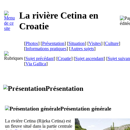
La rivière
Cetina
en
Croatie
[
Photos
] [
Présentation
] [
Situation
] [
Visites
] [
Culture
]
[
Informations pratiques
] [
Autres sujets
]
[
Sujet précédant
] [
Croatie
] [
Sujet ascendant
] [
Sujet suivan
[
Via Gallica
]
Présentation
Présentation générale
La rivière
Cetina
(
Rijeka Cetina
) est
un fleuve situé dans la partie centrale