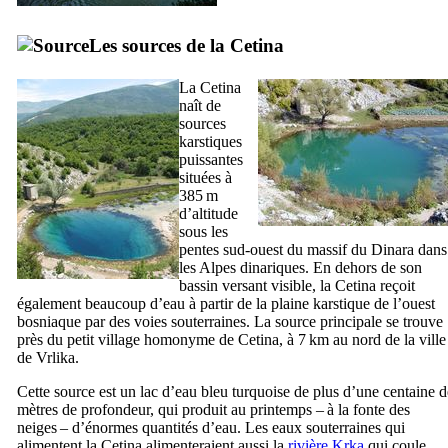
Les sources de la
Cetina
La
Cetina
naît de
sources
karstiques
puissantes
situées à
385 m
d’altitude
sous les
pentes sud-ouest du massif du
Dinara
dans
les Alpes dinariques. En dehors de son
bassin versant visible, la
Cetina
reçoit
également beaucoup d’eau à partir de la plaine karstique de l’ouest
bosniaque par des voies souterraines. La source principale se trouve
près du petit village homonyme de
Cetina
, à 7 km au nord de la ville
de
Vrlika
.
Cette source est un lac d’eau bleu turquoise de plus d’une centaine d
mètres de profondeur, qui produit au printemps – à la fonte des
neiges – d’énormes quantités d’eau. Les eaux souterraines qui
alimentent la
Cetina
alimenteraient aussi la
rivière
Krka
qui coule