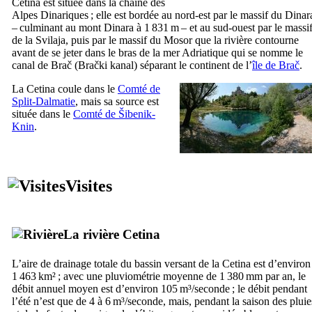
Cetina
est située dans la chaîne des
Alpes Dinariques ; elle est bordée au nord-est par le massif du
Dinar
– culminant au mont
Dinara
à 1 831 m – et au sud-ouest par le massi
de la
Svilaja
, puis par le massif du
Mosor
que la rivière contourne
avant de se jeter dans le bras de la mer Adriatique qui se nomme le
canal de
Brač
(
Brački kanal
) séparant le continent de l’
île de
Brač
.
La
Cetina
coule dans le
Comté de
Split
-Dalmatie
, mais sa source est
située dans le
Comté de
Šibenik-
Knin
.
Visites
La rivière
Cetina
L’aire de drainage totale du bassin versant de la
Cetina
est d’environ
1 463 km² ; avec une pluviométrie moyenne de 1 380 mm par an, le
débit annuel moyen est d’environ 105 m³/seconde ; le débit pendant
l’été n’est que de 4 à 6 m³/seconde, mais, pendant la saison des pluie