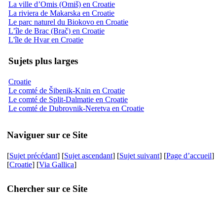
La ville d’Omis (Omiš) en Croatie
La riviera de Makarska en Croatie
Le parc naturel du Biokovo en Croatie
L’île de Brac (Brač) en Croatie
L'île de Hvar en Croatie
Sujets plus larges
Croatie
Le comté de Šibenik-Knin en Croatie
Le comté de Split-Dalmatie en Croatie
Le comté de Dubrovnik-Neretva en Croatie
Naviguer sur ce Site
[
Sujet précédant
] [
Sujet ascendant
] [
Sujet suivant
] [
Page d’accueil
]
[
Croatie
] [
Via Gallica
]
Chercher sur ce Site