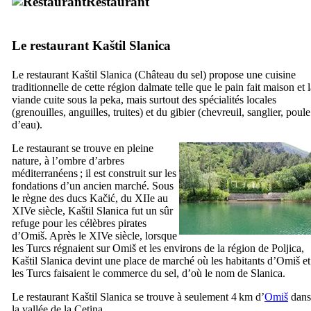
Restaurant
Le restaurant
Kaštil Slanica
Le restaurant
Kaštil Slanica
(Château du sel) propose une cuisine
traditionnelle de cette région dalmate telle que le pain fait maison et 
viande cuite sous la
peka
, mais surtout des spécialités locales
(grenouilles, anguilles, truites) et du gibier (chevreuil, sanglier, poule
d’eau).
Le restaurant se trouve en pleine
nature, à l’ombre d’arbres
méditerranéens ; il est construit sur les
fondations d’un ancien marché. Sous
le règne des ducs
Kačić
, du
XIIe
au
XIVe
siècle,
Kaštil Slanica
fut un sûr
refuge pour les célèbres pirates
d’
Omiš
. Après le
XIVe
siècle, lorsque
les Turcs régnaient sur
Omiš
et les environs de la région de
Poljica
,
Kaštil Slanica
devint une place de marché où les habitants d’
Omiš
et
les Turcs faisaient le commerce du sel, d’où le nom de
Slanica
.
Le restaurant
Kaštil Slanica
se trouve à seulement 4 km d’
Omiš
dans
la vallée de la
Cetina
.