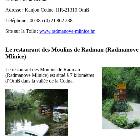
Adresse :
Kanjon Cetine, HR-21310 Omiš
Téléphone : 00 385 (0) 21 862 238
Site sur la Toile :
www.radmanove-mlinice.hr
Le restaurant des Moulins de
Radman
(
Radmanove
Mlinice
)
Le restaurant des Moulins de
Radman
(
Radmanove Mlinice
) est situé à 7 kilomètres
d’
Omiš
dans la vallée de la
Cetina
.