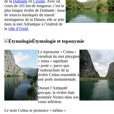
de la
Dalmatie
en
Croatie
. Avec un
cours de 101 km de longueur, c’est la
plus longue rivière de Dalmatie ; issue
de sources karstiques du massif
montagneux de la
Dinara
, elle se jette
dans la mer Adriatique à l’endroit de
la
ville d’
Omiš
.
Étymologie et toponymie
Le toponyme «
Cetina
»
viendrait du mot phrygien
«
zetna
» signifiant
« porte », parce que
l’embouchure de la
rivière
Cetina
ressemble à
une porte monumentale.
Durant l’Antiquité
grecque, la rivière était
nommée
Nestos
dans son
cours inférieur.
Le nom
Cetina
se prononce «
tsétina
».