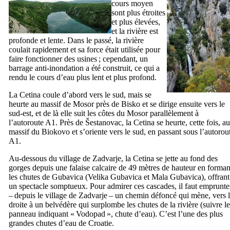
cours moyen
sont plus étroites
et plus élevées,
et la rivière est
profonde et lente. Dans le passé, la rivière
coulait rapidement et sa force était utilisée pour
faire fonctionner des usines ; cependant, un
barrage anti-inondation a été construit, ce qui a
rendu le cours d’eau plus lent et plus profond.
La
Cetina
coule d’abord vers le sud, mais se
heurte au massif de
Mosor
près de
Bisko
et se dirige ensuite vers le
sud-est, et de là elle suit les côtes du
Mosor
parallèlement à
l’autoroute A1. Près de
Šestanovac
, la
Cetina
se heurte, cette fois, au
massif du
Biokovo
et s’oriente vers le sud, en passant sous l’autorou
A1.
Au-dessous du village de
Zadvarje
, la
Cetina
se jette au fond des
gorges depuis une falaise calcaire de 49 mètres de hauteur en forman
les chutes de
Gubavica
(
Velika Gubavica
et
Mala Gubavica
), offrant
un spectacle somptueux. Pour admirer ces cascades, il faut emprunte
– depuis le village de
Zadvarje
– un chemin défoncé qui mène, vers 
droite à un belvédère qui surplombe les chutes de la rivière (suivre le
panneau indiquant «
Vodopad
», chute d’eau). C’est l’une des plus
grandes chutes d’eau de Croatie.