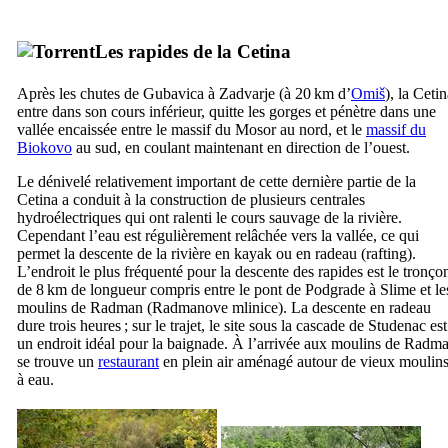
Les rapides de la
Cetina
Après les chutes de
Gubavica
à
Zadvarje
(à 20 km d’
Omiš
), la
Cetin
entre dans son cours inférieur, quitte les gorges et pénètre dans une
vallée encaissée entre le massif du
Mosor
au nord, et le
massif du
Biokovo
au sud, en coulant maintenant en direction de l’ouest.
Le dénivelé relativement important de cette dernière partie de la
Cetina
a conduit à la construction de plusieurs centrales
hydroélectriques qui ont ralenti le cours sauvage de la rivière.
Cependant l’eau est régulièrement relâchée vers la vallée, ce qui
permet la descente de la rivière en kayak ou en radeau (rafting).
L’endroit le plus fréquenté pour la descente des rapides est le tronço
de 8 km de longueur compris entre le pont de
Podgrade
à
Slime
et le
moulins de
Radman
(
Radmanove mlinice
). La descente en radeau
dure trois heures ; sur le trajet, le site sous la cascade de
Studenac
est
un endroit idéal pour la baignade. À l’arrivée aux moulins de
Radm
se trouve un
restaurant
en plein air aménagé autour de vieux moulin
à eau.