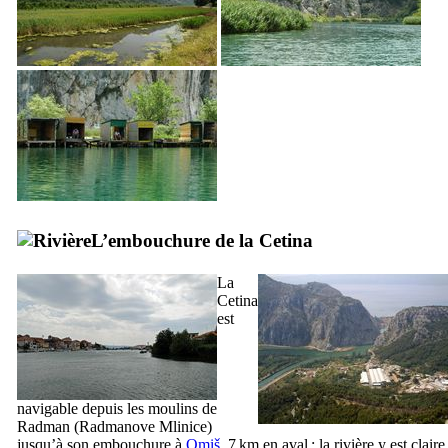
L’embouchure de la
Cetina
La
Cetina
est
navigable depuis les moulins de
Radman
(
Radmanove Mlinice
)
jusqu’à son embouchure à
Omiš
, 7 km en aval ; la rivière y est claire