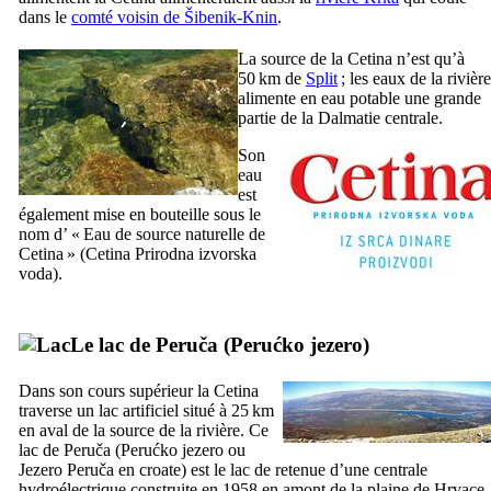
dans le
comté voisin de
Šibenik-Knin
.
La source de la
Cetina
n’est qu’à
50 km de
Split
; les eaux de la rivière
alimente en eau potable une grande
partie de la Dalmatie centrale.
Son
eau
est
également mise en bouteille sous le
nom d’ « Eau de source naturelle de
Cetina
» (
Cetina Prirodna izvorska
voda
).
Le lac de
Peruča
(
Perućko jezero
)
Dans son cours supérieur la
Cetina
traverse un lac artificiel situé à 25 km
en aval de la source de la rivière. Ce
lac de
Peruča
(
Perućko jezero
ou
Jezero Peruča
en croate) est le lac de retenue d’une centrale
hydroélectrique construite en 1958 en amont de la plaine de
Hrvace