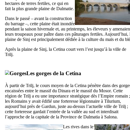
hectares de terres fertiles, ce qui en
fait la plus grande plaine de Dalmatie.
Dans le passé – avant la construction
du barrage –, cette plaine était inondée
pendant la saison hivernale et, au printemps, les éleveurs y amenaien
leurs troupeaux pour paître dans ces pâturages fertiles. Aujourd’hui, 
plaine de
Sinj
est principalement dédiée à la culture du maïs et du blé
Après la plaine de
Sinj
, la
Cetina
court vers l’est jusqu’à la ville de
Trilj
.
Les gorges de la
Cetina
À partir de
Trilj
, le cours moyen de la
Cetina
pénètre dans des gorge
encaissées entre le massif du
Dinara
et le massif du
Mosor
. Cette
région de
Trilj
a eu une importance stratégique dès l’Empire romain ;
les Romains y avait édifié une forteresse légionnaire à
Tilurium
,
aujourd’hui près de
Gardun
, juste au-dessus l’actuelle ville de
Trilj
;
cette forteresse gardait l’entrée de la vallée au sud et interdisait
l’approche de la capitale de la Province de
Dalmatia
à
Salona
.
Les rives dans le