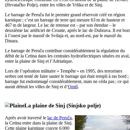
(
Hrvatačko Polje
), entre les villes de
Vrlika
et de
Sinj
.
Le barrage de
Peruča
fut le premier grand réservoir créé en région
karstique ; c’est un barrage de terre qui mesure 63 m de hauteur et
467 m de largeur. Le lac de retenue est – par son étendue – le
deuxième lac artificiel de Croatie, après le lac de
Dubrava
. Il est bor
à l’ouest par le massif de
Svilaja
et, au nord-est, par le massif du
Dinara
.
Le barrage de
Peruča
contribue considérablement la régulation du
débit de la
Cetina
dans les centrales hydroélectriques situées en aval,
entre la plaine de
Sinj
et l’Adriatique.
Lors de l’opération militaire « Tempête » en 1995, des terroristes
serbes ont tenté de faire sauter le barrage qui était rempli à ras bord ; 
barrage fut endommagé considérablement, mais ne céda pas ; ce qui
aurait détruit les villes de
Sinj
et d’
Omiš
.
La plaine de
Sinj
(
Sinjsko polje
)
Après avoir traversé le
lac de
Peruča
,
la
Cetina
entre dans la plaine de
Sinj
.
Cette plaine karstique couvre 6 000