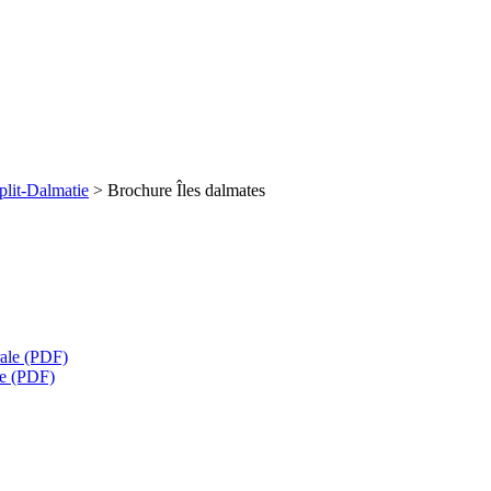
plit
-Dalmatie
> Brochure Îles dalmates
rale (PDF)
te (PDF)