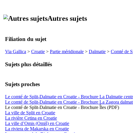
Autres sujets
Filiation du sujet
Via Gallica
>
Croatie
>
Partie méridionale
>
Dalmatie
>
Comté de
S
Sujets plus détaillés
Sujets proches
Le comté de Split-Dalmatie en Croatie - Brochure La Dalmatie cent
Le comté de Split-Dalmatie en Croatie - Brochure La Zagora dalma
Le comté de Split-Dalmatie en Croatie - Brochure Îles (PDF)
La ville de Split en Croatie
La rivière Cetina en Croatie
La ville d’Omis (Omiš) en Croatie
La riviera de Makarska en Croatie