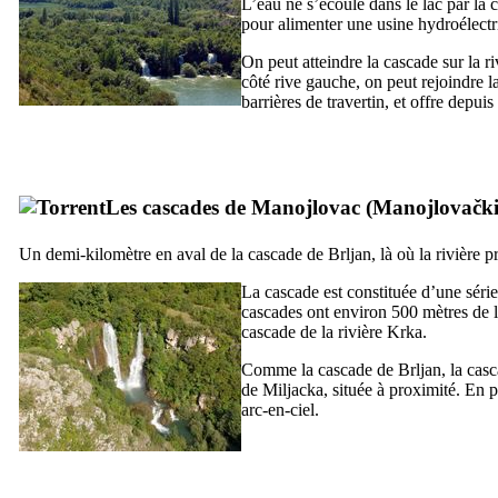
L’eau ne s’écoule dans le lac par la
pour alimenter une usine hydroélectr
On peut atteindre la cascade sur la ri
côté rive gauche, on peut rejoindre l
barrières de travertin, et offre depui
Les cascades de
Manojlovac
(
Manojlovački
Un demi-kilomètre en aval de la cascade de
Brljan
, là où la rivière
La cascade est constituée d’une série
cascades ont environ 500 mètres de 
cascade de la rivière
Krka
.
Comme la cascade de
Brljan
, la cas
de
Miljacka
, située à proximité. En
arc-en-ciel.