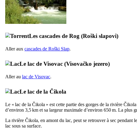
Les cascades de
Rog
(
Roški slapovi
)
Aller aux
cascades de
Roški Slap
.
Le lac de
Visovac
(
Visovačko jezero
)
Aller au
lac de
Visovac
.
Le lac de la
Čikola
Le « lac de la
Čikola
» est cette partie des gorges de la rivière
Čikola
d’environ 3,5 km et sa largeur maximale d’environ 650 m. La plus g
La rivière
Čikola
, en amont du lac, peut se retrouver à sec pendant l
lac sous sa surface.