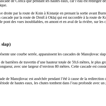
 cascade de
Ćorića
que pendant les hautes eaux, car l’eau est redirigée dep
ique.
ve droite par la route de
Knin
à
Kistanje
en prenant la sortie avant
Bur
a cascade par la route de Drniš à
Oklaj
qui est raccordée à la route de
K
s le pont des vues inoubliables, en amont et en aval de la rivière, sur les 
 slap
)
 présente une courbe serrée, apparaissent les cascades de
Manojlovac slap
 de barrières de travertin d’une hauteur totale de 59,6 mètres, le plus g
longueur, avec une largeur d’environ 80 mètres. Cette cascade est cons
cade de
Manojlovac
est asséchée pendant l’été à cause de la redirection 
 période de hautes eaux, les chutes tombent dans l’eau profonde avec un