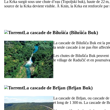
La
Krka
surgit sous une chute d’eau (
Topoljski buk
), haute de 22 m, 
source de la
Krka
devient visible. À
Knin
, la
Krka
est renforcée par 
La cascade de
Bilušića
(
Bilušića Buk
)
La cascade de
Bilušića Buk
est la p
la seule cascade à ne pas être affectée
Les chutes de
Bilušića Buk
peuvent ê
le village de
Radučić
et en poursuiva
La cascade de
Brljan
(
Brljan Buk
)
La cascade de
Brljan
, ou cascade d
et long de 1 300 m. La cascade de
Br