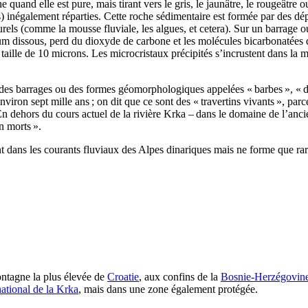
e quand elle est pure, mais tirant vers le gris, le jaunâtre, le rougeâtre 
les) inégalement réparties. Cette roche sédimentaire est formée par des d
urels (comme la mousse fluviale, les algues, et cetera). Sur un barrage o
ium dissous, perd du dioxyde de carbone et les molécules bicarbonatées 
taille de 10 microns. Les microcristaux précipités s’incrustent dans la m
s, des barrages ou des formes géomorphologiques appelées « barbes », « d
nviron sept mille ans ; on dit que ce sont des « travertins vivants », parc
n dehors du cours actuel de la rivière
Krka
– dans le domaine de l’ancien
in morts ».
ent dans les courants fluviaux des Alpes dinariques mais ne forme que r
ontagne la plus élevée de
Croatie
, aux confins de la
Bosnie-Herzégovin
ational de la
Krka
, mais dans une zone également protégée.