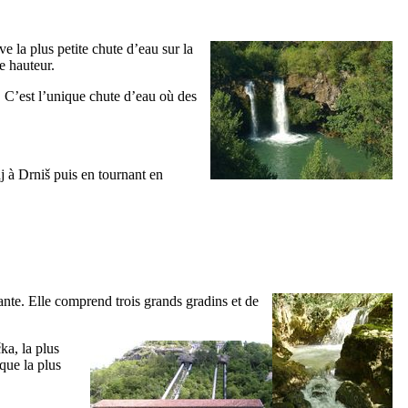
ve la plus petite chute d’eau sur la
e hauteur.
. C’est l’unique chute d’eau où des
j
à
Drniš
puis en tournant en
ante. Elle comprend trois grands gradins et de
čka
, la plus
que la plus