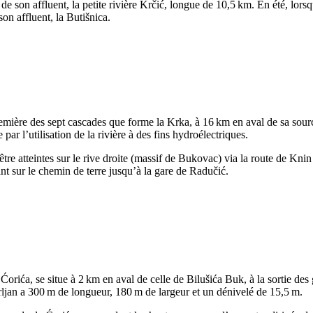
de son affluent, la petite rivière
Krčić
, longue de 10,5 km. En été, lorsq
son affluent, la
Butišnica
.
remière des sept cascades que forme la
Krka
, à 16 km en aval de sa sour
 par l’utilisation de la rivière à des fins hydroélectriques.
tre atteintes sur le rive droite (massif de
Bukovac
) via la route de
Knin
nt sur le chemin de terre jusqu’à la gare de
Radučić
.
e
Ćorića
, se situe à 2 km en aval de celle de
Bilušića Buk
, à la sortie des
ljan
a 300 m de longueur, 180 m de largeur et un dénivelé de 15,5 m.