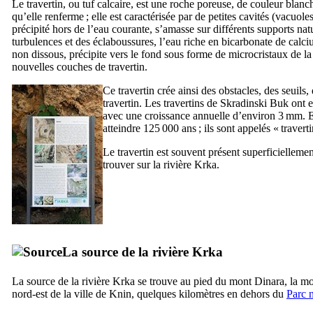
Le travertin, ou tuf calcaire, est une roche poreuse, de couleur blanch
qu’elle renferme ; elle est caractérisée par de petites cavités (vacuo
précipité hors de l’eau courante, s’amasse sur différents supports nat
turbulences et des éclaboussures, l’eau riche en bicarbonate de calc
non dissous, précipite vers le fond sous forme de microcristaux de la 
nouvelles couches de travertin.
Ce travertin crée ainsi des obstacles, des seuil
travertin. Les travertins de
Skradinski Buk
ont e
avec une croissance annuelle d’environ 3 mm. E
atteindre 125 000 ans ; ils sont appelés « travert
Le travertin est souvent présent superficiellem
trouver sur la rivière
Krka
.
La source de la rivière
Krka
La source de la rivière
Krka
se trouve au pied du mont
Dinara
, la m
nord-est de la ville de
Knin
, quelques kilomètres en dehors du
Parc n