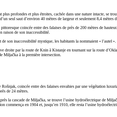
nt plus profondes et plus étroites, cachée dans une nature intacte, se trou
e d’un seul saut d’environ 40 mètres de largeur et seulement 8,4 mètres d
pittoresque coincée entre des falaises de près de 200 mètres de hauteur
n raison de son inaccessibilité.
t de son inaccessibilité mystique, les habitants la nommaient « l’autel ».
ive droite par la route de Knin à
Kistanje
en tournant sur la route d’
Okla
 de
Miljačka
à la première intersection.
de
Rošnjak
, coincée entre des falaises envahies par une végétation luxuri
près de 24 mètres.
 après la cascade de
Miljačka
, se trouve l’usine hydroélectrique de
Milja
tion commença en 1904 et, jusqu’en 1910, elle resta l’usine hydroélectri