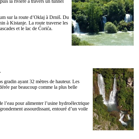
uis la rivière à travers un tunnel
num
sur la route d’
Oklaj
à
Drniš
. Du
nin
à
Kistanje
. La route traverse les
cascades et le lac de
Ćorića
.
.
ros gradin ayant 32 mètres de hauteur. Les
idérée par beaucoup comme la plus belle
de l’eau pour alimenter l’usine hydroélectrique
 grondement assourdissant, entouré d’un voile