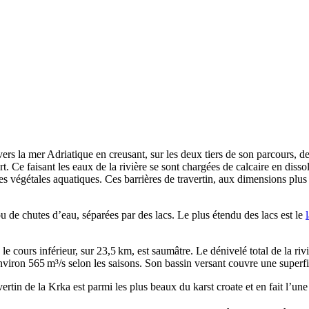
vers la mer Adriatique en creusant, sur les deux tiers de son parcours, d
rt. Ce faisant les eaux de la rivière se sont chargées de calcaire en diss
es végétales aquatiques. Ces barrières de travertin, aux dimensions plu
ou de chutes d’eau, séparées par des lacs. Le plus étendu des lacs est le
e cours inférieur, sur 23,5 km, est saumâtre. Le dénivelé total de la r
environ 565 m³/s selon les saisons. Son bassin versant couvre une superf
vertin de la
Krka
est parmi les plus beaux du karst croate et en fait l’une