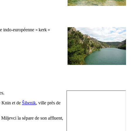
ne indo-européenne «
kerk
»
es.
e
Knin
et de
Šibenik
, ville près de
e
Miljevci
la sépare de son affluent,