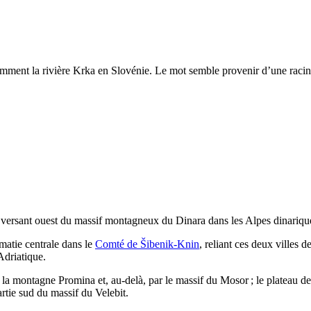
amment la rivière
Krka
en Slovénie. Le mot semble provenir d’une raci
 versant ouest du massif montagneux du
Dinara
dans les Alpes dinariqu
lmatie centrale dans le
Comté de
Šibenik-Knin
, reliant ces deux villes d
Adriatique.
ar la montagne
Promina
et, au-delà, par le massif du
Mosor
; le plateau d
partie sud du massif du
Velebit
.