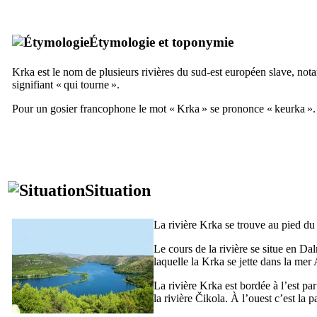
Étymologie et toponymie
Krka
est le nom de plusieurs rivières du sud-est européen slave, not
signifiant « qui tourne ».
Pour un gosier francophone le mot «
Krka
» se prononce «
keurka
».
Situation
La rivière
Krka
se trouve au pied du
Le cours de la rivière se situe en Da
laquelle la
Krka
se jette dans la mer 
La rivière
Krka
est bordée à l’est p
la rivière
Čikola
. À l’ouest c’est la 