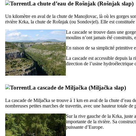
La chute d’eau de
Rošnjak
(
Rošnjak slap
)
Un kilomètre en aval de la chute de
Manojlovac
, là où les gorges so
rivière
Krka
, la chute de
Rošnjak
(ou
Sondovjel
). Elle est constitué
La cascade se trouve dans une gorge 
moulins n’ont jamais été construits, e
En raison de sa simplicité primitive e
La cascade est accessible depuis la r
direction de l’usine hydroélectrique
La cascade de
Miljačka
(
Miljačka slap
)
La cascade de
Miljačka
se trouve à 1 km en aval de la chute d’eau 
nombreuses petites marches de travertin, avec une hauteur totale de 
Sur la rive gauche de la
Krka
, juste
importante de la rivière. Sa construc
puissante d’Europe.