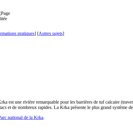
ormations pratiques
] [
Autres sujets
]
Krka
est une rivière remarquable pour les barrières de tuf calcaire (trave
 lacs et de nombreux rapides. La
Krka
présente le plus grand système de
Parc national de la
Krka
.