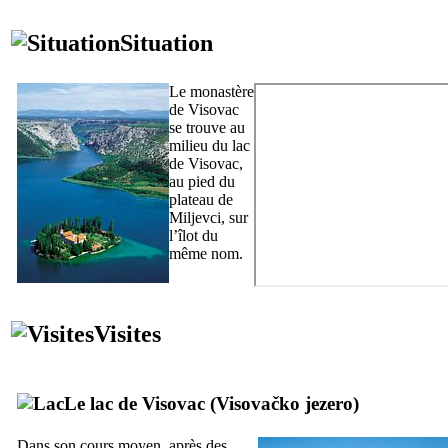
Situation
Le monastère
de
Visovac
se trouve au
milieu du lac
de
Visovac
,
au pied du
plateau de
Miljevci
, sur
l’îlot du
même nom.
Visites
Le lac de
Visovac
(
Visovačko jezero
)
Dans son cours moyen, après des