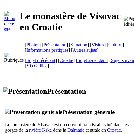
Le monastère de
Visovac
en Croatie
[
Photos
] [
Présentation
] [
Situation
] [
Visites
] [
Culture
]
[
Informations pratiques
] [
Autres sujets
]
[
Sujet précédant
] [
Croatie
] [
Sujet ascendant
] [
Sujet suivan
[
Via Gallica
]
Présentation
Présentation générale
Le monastère de
Visovac
est un couvent franciscain situé dans les
gorges de la
rivière
Krka
dans la
Dalmatie
centrale en
Croatie
.