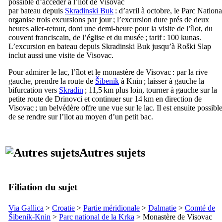
possible d’accéder à l’îlot de
Visovac
par bateau depuis
Skradinski Buk
: d’avril à octobre, le Parc Nationa
organise trois excursions par jour ; l’excursion dure prés de deux
heures aller-retour, dont une demi-heure pour la visite de l’îlot, du
couvent franciscain, de l’église et du musée ; tarif : 100
kunas
.
L’excursion en bateau depuis
Skradinski Buk
jusqu’à
Roški Slap
inclut aussi une visite de
Visovac
.
Pour admirer le lac, l’îlot et le monastère de
Visovac
: par la rive
gauche, prendre la route de
Šibenik
à Knin ; laisser à gauche la
bifurcation vers
Skradin
; 11,5 km plus loin, tourner à gauche sur la
petite route de
Drinovci
et continuer sur 14 km en direction de
Visovac
; un belvédère offre une vue sur le lac. Il est ensuite possibl
de se rendre sur l’ilot au moyen d’un petit bac.
Autres sujets
Filiation du sujet
Via Gallica
>
Croatie
>
Partie méridionale
>
Dalmatie
>
Comté de
Šibenik-Knin
>
Parc national de la
Krka
> Monastère de
Visovac