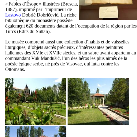
«
Fables d’Ésope
» illustrées (
Brescia
,
1487), imprimé par l’imprimeur de
Lastovo
Dobrić Dobričević
. La riche
bibliothèque du monastère possède
également 620 documents datant de l’occupation de la région par les
Turcs (Édits du Sultan).
Le musée comprend aussi une collection d’habits et de vaisselles
liturgiques, d’objets sacrés précieux, d’intéressantes peintures
italiennes des
XVIe
et
XVIIe
siècles, et un sabre ayant appartenu au
commandant
Vuk Mandušić
, l’un des héros les plus aimés de la
poésie épique serbe, né près de
Visovac
, qui lutta contre les
Ottomans.