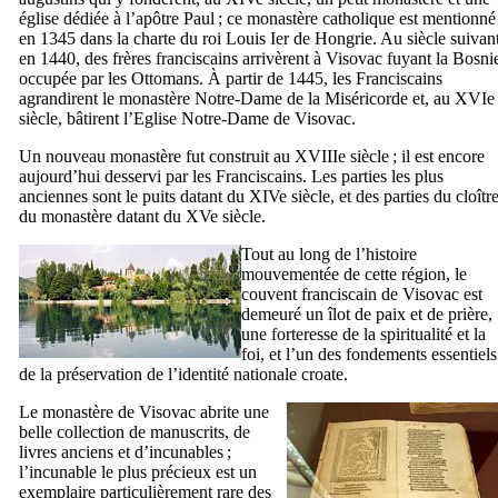
église dédiée à l’apôtre Paul ; ce monastère catholique est mentionné
en 1345 dans la charte du roi Louis
Ier
de Hongrie. Au siècle suivant
en 1440, des frères franciscains arrivèrent à
Visovac
fuyant la Bosni
occupée par les Ottomans. À partir de 1445, les Franciscains
agrandirent le monastère Notre-Dame de la Miséricorde et, au
XVIe
siècle, bâtirent l’Eglise Notre-Dame de
Visovac
.
Un nouveau monastère fut construit au
XVIIIe
siècle ; il est encore
aujourd’hui desservi par les Franciscains. Les parties les plus
anciennes sont le puits datant du
XIVe
siècle, et des parties du cloîtr
du monastère datant du
XVe
siècle.
Tout au long de l’histoire
mouvementée de cette région, le
couvent franciscain de
Visovac
est
demeuré un îlot de paix et de prière,
une forteresse de la spiritualité et la
foi, et l’un des fondements essentiels
de la préservation de l’identité nationale croate.
Le monastère de
Visovac
abrite une
belle collection de manuscrits, de
livres anciens et d’incunables ;
l’incunable le plus précieux est un
exemplaire particulièrement rare des