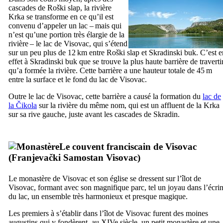
cascades de
Roški slap
, la rivière
Krka
se transforme en ce qu’il est
convenu d’appeler un lac – mais qui
n’est qu’une portion très élargie de la
rivière – le lac de
Visovac
, qui s’étend
sur un peu plus de 12 km entre
Roški slap
et
Skradinski buk
. C’est e
effet à
Skradinski buk
que se trouve la plus haute barrière de traverti
qu’a formée la rivière. Cette barrière a une hauteur totale de 45 m
entre la surface et le fond du lac de
Visovac
.
Outre le lac de
Visovac
, cette barrière a causé la formation du
lac de
la
Čikola
sur la rivière du même nom, qui est un affluent de la
Krka
sur sa rive gauche, juste avant les cascades de
Skradin
.
Le couvent franciscain de
Visovac
(
Franjevački Samostan Visovac
)
Le monastère de
Visovac
et son église se dressent sur l’îlot de
Visovac
, formant avec son magnifique parc, tel un joyau dans l’écri
du lac, un ensemble très harmonieux et presque magique.
Les premiers à s’établir dans l’îlot de
Visovac
furent des moines
augustins qui y fondèrent, au
XIVe
siècle, un petit monastère et une