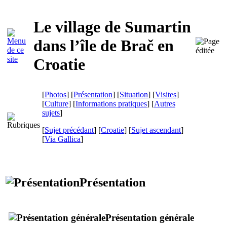
Le village de
Sumartin
dans l’île de
Brač
en
Croatie
[
Photos
] [
Présentation
] [
Situation
] [
Visites
]
[
Culture
] [
Informations pratiques
] [
Autres
sujets
]
[
Sujet précédant
] [
Croatie
] [
Sujet ascendant
]
[
Via Gallica
]
Présentation
Présentation générale