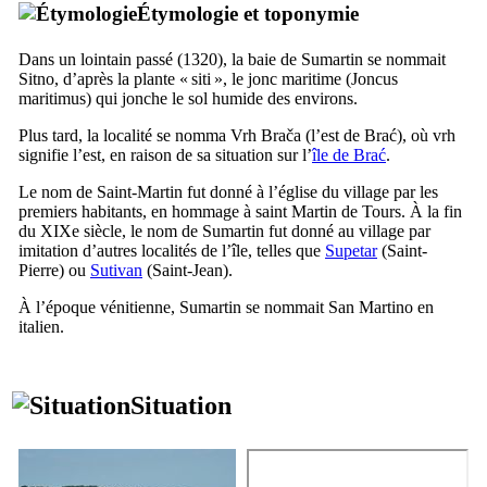
Étymologie et toponymie
Dans un lointain passé (1320), la baie de
Sumartin
se nommait
Sitno
, d’après la plante «
siti
», le jonc maritime (
Joncus
maritimus
) qui jonche le sol humide des environs.
Plus tard, la localité se nomma
Vrh Brača
(l’est de
Brać
), où
vrh
signifie l’est, en raison de sa situation sur l’
île de
Brać
.
Le nom de Saint-Martin fut donné à l’église du village par les
premiers habitants, en hommage à saint Martin de Tours. À la fin
du
XIXe
siècle, le nom de
Sumartin
fut donné au village par
imitation d’autres localités de l’île, telles que
Supetar
(Saint-
Pierre) ou
Sutivan
(Saint-Jean).
À l’époque vénitienne,
Sumartin
se nommait
San Martino
en
italien.
Situation