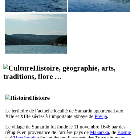
Histoire, géographie, arts,
traditions, flore …
Histoire
Le territoire de l’actuelle localité de
Sumartin
appartenait aux
XIIe
et
XIIIe
siècles à l’importante abbaye de
Povlja
.
Le village de
Sumartin
fut fondé le 11 novembre 1646 par des
réfugiés en provenance de l’arrière-pays de
Makarska
, de
Bosnie
et d’
Herzégovine
fuyant devant l’avancée des Turcs ottomans