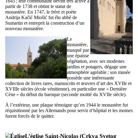
1645 ; leur communauté devint très active à
partir de 1738 et obtint le statut de
monastère. En 1747, le frère et poète
Andrija Kačić Miošić
fut élu abbé de
Sumartin
et entreprit la construction d’un
nouveau monastère.
Le
monastère,
masqué par
une épaisse
végétation, avec ses modestes
jardins et potagers, dégage une
atmosphère agréable ; son musée
possède une intéressante
collection de livres rares, manuscrits et œuvres d’art des
XVIIe
et
XVIIIe
siècles (école vénitienne), en particulier une «
Dernière
Cène
» du début du baroque (seconde moitié du
XVIIe
siècle).
À l’extérieur, une plaque témoigne qu’en 1944 le monastère fut
réquisitionné par les Allemands pour servir d’hôpital et les moines
furent forcés de le quitter.
L’église Saint-Nicolas (
Crkva Svetog