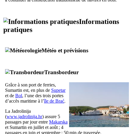
Informations
pratiques
Météo et prévisions
Transbordeur
Grâce à son port de ferries,
Sumartin
est, en plus de
Supetar
et de
Bol
, l’une des trois portes
d’accès maritime à l’
île de
Brać
.
La
Jadrolinija
(
www.jadrolinija.hr
) assure 5
passages par jour entre
Makarska
et
Sumartin
en juillet et août ; 4
passages en juin et septembre ; 50 min de traversée.