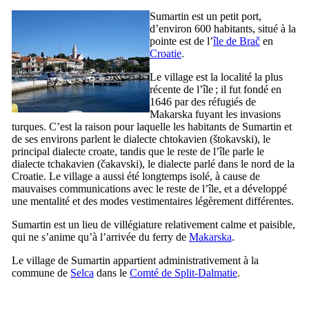
Sumartin
est un petit port,
d’environ 600 habitants, situé à la
pointe est de l’
île de
Brač
en
Croatie
.
Le village est la localité la plus
récente de l’île ; il fut fondé en
1646 par des réfugiés de
Makarska
fuyant les invasions
turques. C’est la raison pour laquelle les habitants de
Sumartin
et
de ses environs parlent le dialecte chtokavien (
štokavski
), le
principal dialecte croate, tandis que le reste de l’île parle le
dialecte tchakavien (
čakavski
), le dialecte parlé dans le nord de la
Croatie. Le village a aussi été longtemps isolé, à cause de
mauvaises communications avec le reste de l’île, et a développé
une mentalité et des modes vestimentaires légèrement différentes.
Sumartin
est un lieu de villégiature relativement calme et paisible,
qui ne s’anime qu’à l’arrivée du ferry de
Makarska
.
Le village de
Sumartin
appartient administrativement à la
commune de
Selca
dans le
Comté de
Split
-Dalmatie
.