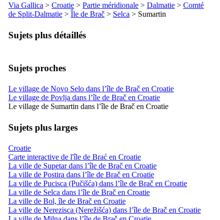
Via Gallica
>
Croatie
>
Partie méridionale
>
Dalmatie
>
Comté
de
Split
-Dalmatie
>
Île de
Brač
>
Selca
>
Sumartin
Sujets plus détaillés
Sujets proches
Le village de Novo Selo dans l’île de Brač en Croatie
Le village de Povlja dans l’île de Brač en Croatie
Le village de Sumartin dans l’île de Brač en Croatie
Sujets plus larges
Croatie
Carte interactive de l'île de Brać en Croatie
La ville de Supetar dans l’île de Brač en Croatie
La ville de Postira dans l’île de Brač en Croatie
La ville de Pucisca (Pučišća) dans l’île de Brač en Croatie
La ville de Selca dans l’île de Brač en Croatie
La ville de Bol, île de Brač en Croatie
La ville de Nerezisca (Nerežišća) dans l’île de Brač en Croatie
La ville de Milna dans l’île de Brač en Croatie