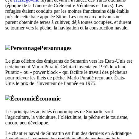
(époque de la Guerre de Crète entre Vénitiens et Turcs). Les
refugiés étaient conduits par les moines franciscains déjà établis
près de cette baie appelée
Sitno
. Les nouveaux arrivants ne
purent obtenir de terres à cultiver, déjà toutes occupées, et durent
se tourner vers la pêche, la navigation et la construction navale.
Personnages
Le plus célèbre des émigrants de
Sumartin
vers les Etats-Unis est
certainement
Mario Puratić
. Celui-ci inventa en 1955 le « bloc
Puratic » ou «
power block
» qui facilite le travail des pêcheurs
pour relever les filets de pêche.
Mario Puratić
reçut aux États-
Unis le prix de l’Inventeur de l’année en 1975.
Économie
Les principales activités économiques de
Sumartin
sont
l’agriculture, la viticulture, l’oléiculture, la pêche et le tourisme,
encore peu développé.
Le chantier naval de
Sumartin
est l’un des derniers en Adriatique
à continuer la construction traditionnelle de navires en bois.