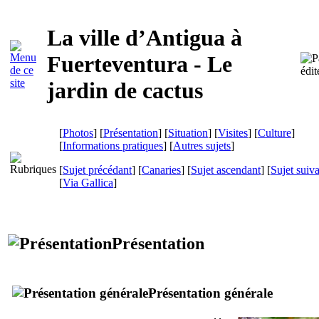
La ville d’
Antigua
à
Fuerteventura
- Le
jardin de cactus
[
Photos
] [
Présentation
] [
Situation
] [
Visites
] [
Culture
]
[
Informations pratiques
] [
Autres sujets
]
[
Sujet précédant
] [
Canaries
] [
Sujet ascendant
] [
Sujet suiv
[
Via Gallica
]
Présentation
Présentation générale