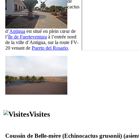
de
cactus
d’
Antigua
est situé en plein cœur de
l’
île de
Fuerteventura
à l’entrée nord
de la ville d’
Antigua
, sur la route FV-
20 venant de
Puerto del Rosario
.
Visites
Coussin de Belle-mère (
Echinocactus grusonii
) (
asien