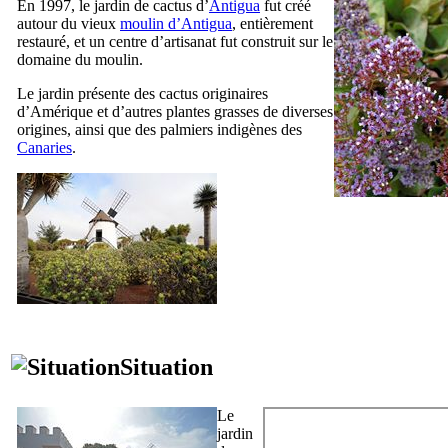
En 1997, le jardin de cactus d’
Antigua
fut créé
autour du vieux
moulin d’
Antigua
, entièrement
restauré, et un centre d’artisanat fut construit sur le
domaine du moulin.
Le jardin présente des cactus originaires
d’Amérique et d’autres plantes grasses de diverses
origines, ainsi que des palmiers indigènes des
Canaries
.
Situation
Le
jardin