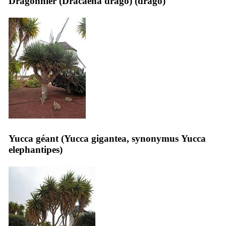
Dragonnier (
Dracaena drago
) (
drago
)
Yucca géant (
Yucca gigantea
, synonymus
Yucca
elephantipes
)