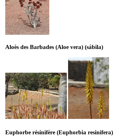
Aloès des Barbades (
Aloe vera
) (
sábila
)
Euphorbe résinifère (
Euphorbia resinifera
)