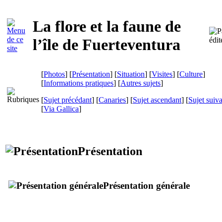
La flore et la faune de
l’île de
Fuerteventura
[
Photos
] [
Présentation
] [
Situation
] [
Visites
] [
Culture
]
[
Informations pratiques
] [
Autres sujets
]
[
Sujet précédant
] [
Canaries
] [
Sujet ascendant
] [
Sujet suiv
[
Via Gallica
]
Présentation
Présentation générale