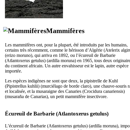
Mammifères
Les mammifères ont, pour la plupart, été introduits par les humains,
certains très récemment, comme le hérisson d’Algérie (
Atelerix algir
(
erizo moruno
), qui arriva en 1892, ou l’écureuil de Barbarie
(
Atlantoxerus getulus
) (ardilla moruna) en 1965, tous deux originair
du continent africain. Un autre envahisseur est le lapin, autre espèce
importée.
Les espèces indigènes ne sont que deux, la pipistrelle de Kuhl
(
Pipistrellus kuhlii
) (
murciélago de borde claro
), une chauve-souris r
et localisée, et la musaraigne des Canaries (
Crocidura canariensis
)
(
musaraña de Canarias
), un petit mammifère insectivore.
Écureuil de Barbarie (
Atlantoxerus getulus
)
L’écureuil de Barbarie (
Atlantoxerus getulus
) (
ardilla moruna
), impo