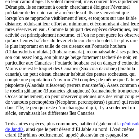
en leur camouflage. Ils volent rarement, mais courent très rapidement
Dérangés, ils se mettent à courir, cherchant à éloigner l’éventuel
prédateur de leur nid caché a même le sol. Ils ne s’envolent que
lorsqu’on se rapproche visiblement d’eux, et toujours sur une faible
distance, réduisant leur effort au minimum, et économisant ainsi leur
rares réserves en eau. Comme la plupart des espèces désertiques, leu
activité est principalement nocturne, et l’on ne peut guère les observ
qu’aux heures fraîches du lever et du coucher du soleil. Le plus rare 
le plus important en taille de ces oiseaux est l’outarde houbara
(
Chlamydotis undulata
) (
hubara canaria
), reconnaissable à ses pattes,
son cou assez long, son plumage beige fortement tacheté de noir, en
particulier aux Canaries ; l’outarde houbara est en danger d’extinctio
Moins rare est le traquet des Canaries (
Saxicola dacotiae
) (
tarabilla
canaria
), un petit oiseau chanteur habitué des pentes rocheuses, qui
compte une population d’environ 750 couples ; de même que l’aloue
pispolette (
Alaudala rufescens
) (
terrera marismeña
). Assez commun 
le roselin githagine (
Bucanetes githagineus
) (
camachuelo trompetero
Occasionnellement, on peut observer quelques-uns des vingt couple
de vautours percnoptères (
Neophron percnopterus
) (
guirre
) qui reste
dans l’île, le peu qui reste d’un charognard qui, il y a seulement un
siècle, envahissait les différentes îles Canaries.
Trois autres espèces, plus communes, habitent également la
péninsul
de
Jandía
, ainsi que le petit désert d’
El Jable
au nord. L’œdicnème
criard (
Burhinus oedicnemus
), appelé
alcaraván
en espagnol se