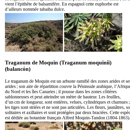
vient l’épithète de balsamifère. En espagnol cette euphorbe est
d’ailleurs nommée
tabaiba dulce
.
Traganum de Moquin (
Traganum moquinii
)
(
balancón
)
Le traganum de Moquin est un arbuste ramifié des zones arides et se
arides ; son aire de répartition couvre la Péninsule arabique, l’Afriqu
du Nord et les îles Canaries ; il pousse dans les zones côtières
sablonneuses et peut atteindre un mètre de hauteur. Les feuilles,
d’un cm de longueur, sont entières, velues, cylindriques et charnues ;
les tiges sont striées et ne sont pas articulées. Les fleurs, jaunâtres, s
solitaires et axillaires et sont protégées par deux bractées. Cette espè
est dédiée au botaniste français Alfred Moquin-Tandon (1804-1863)