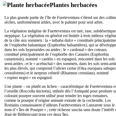
Plantes herbacées
La plus grande partie de l’île de
Fuerteventura
s’étend sur des collin
sèches, uniformément arides, avec le palmier pour seul arbre.
La végétation indigène de
Fuerteventura
est rare, rase, subdésertiqu
steppique. La végétation en général est limitée à trois milieux végéta
de la côte aux sommets : la «
taibaba dulce
» constituée principaleme
de l’euphorbe balsamique (
Euphorbia balsamifera
), qui se développ
dans les sols hyperarides ou arides ; le «
cardonal
» des coteaux
constitué principalement de l’euphorbe des Canaries (
Euphorbia
canariensis
), nommé «
cardón
» en espagnol, rencontré dans les sols
semi-arides ; et le «
acebuchal
» des sommets, dans les sols semi-arid
les plus élevés, qui comprend l’olivier cerise (
Olea europaea subspec
cerasiformis
) et le nerprun crénelé (
Rhamnus crenulata
), nommé
«
espino negro
» en espagnol.
Une plante – ou plutôt un lichen – caractéristique de
Fuerteventura
es
l’orseille (
Roccella tinctoria
), utilisée dès l’Antiquité pour produire u
colorant pourpre souvent utilisé pour teindre les toges romaines,
comme la pourpre d’origine animale extraite de la cochenille. Les
Romains connaissaient d’ailleurs
Fuerteventura
et
Lanzarote
sous le
nom d’« îles de Pourpre » ; cette richesse suscita sans doute l’intérêt 
Jean de Béthencourt
pour ces deux îles.