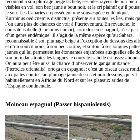
reconnaît à son plumage beige tacheté, ses ailes rayées de noir bien
visibles en vol, son bec jaune à bout noir, et le cri plaintif qu’il pous
le soir. Les Canaries en possèdent une sous-espèce endémique,
Burrhinus oedicnemus distinctus
, présente sur toutes les îles, mais q
l’on aura plus de chances de voir à
Fuerteventura
. En revanche, le
courvite isabelle (
Cursorius cursor
),
corredor
en espagnol, n’est pas
d’un genre endémique : il s’agit de la même espèce qu’au Sahara,
reconnaissable à son plumage beige à l’exception du dessous des ail
et d’un sourcil noirs, à son bec courbe, et surtout à ses longues patte
jaunes qui lui permettent les étonnantes enjambées auxquelles elle do
son nom dans toutes les langues le courvite isabelle est assez abonda
On aura peut-être aussi la chance d’observer le ganga unibande
(
Pterocles orientalis
),
ortega
en espagnol : c’est un oiseau assez rond
aux pattes courtes, au plumage jaune dessus et noir dessous, qui vit
habituellement en Afrique du Nord et sur les plateaux arides de
l’Espagne continentale.
Moineau espagnol (
Passer hispaniolensis
)