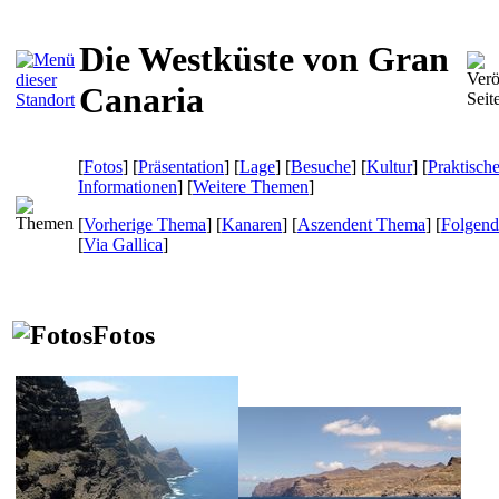
Die Westküste von Gran
Canaria
[
Fotos
] [
Präsentation
] [
Lage
] [
Besuche
] [
Kultur
] [
Praktisch
Informationen
] [
Weitere Themen
]
[
Vorherige Thema
] [
Kanaren
] [
Aszendent Thema
] [
Folgen
[
Via Gallica
]
Fotos