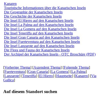
Kanaren
Touristische Informationen über die Kanarischen Inseln
Die Geographie der Kanarischen Inseln
Die Geschichte der Kanarischen Inseln
Die Insel El Hierro auf den Kanarischen Inseln
Die Insel La Palma auf den Kanarischen Inseln
Die Insel La Gomera auf den Kanarischen Inseln
Die Insel Teneriffa auf den Kanarischen Inseln
Die Insel Gran Canaria auf den Kanarischen Inseln
Die Insel Fuerteventura auf den Kanarischen Inseln
Die Insel Lanzarote auf den Kanarischen Inseln
Die Flora und Fauna der Kanarischen Inseln
Der Archipel der Kanarischen Inseln - OTC Broschüre (PDF)
[
Vorherige Thema
] [
Aszendent Thema
] [
Folgende Thema
]
[
Fuerteventura
] [
Gran Canaria
] [
La Gomera
] [
La Palma
]
[
Lanzarote
] [
Teneriffa
] [
El Hierro
] [
Hauptseite
] [
Kanaren
] [
Via
Gallica
]
Auf diesem Standort suchen