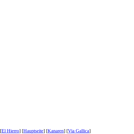
 [
El Hierro
] [
Hauptseite
] [
Kanaren
] [
Via Gallica
]