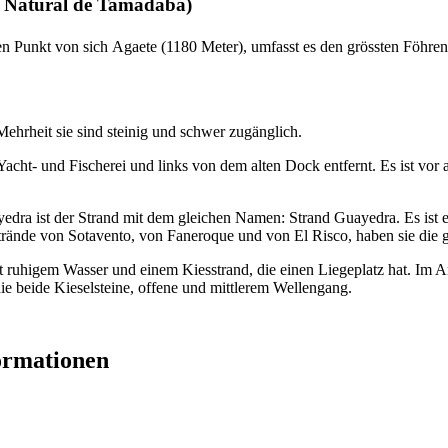
 Natural de Tamadaba
)
ten Punkt von sich
Agaete
(1180 Meter), umfasst es den grössten Föhre
hrheit sie sind steinig und schwer zugänglich.
Yacht- und Fischerei und links von dem alten Dock entfernt. Es ist vor
yedra
ist der Strand mit dem gleichen Namen: Strand
Guayedra
. Es ist
trände von
Sotavento
, von
Faneroque
und von
El Risco
, haben sie die 
it ruhigem Wasser und einem Kiesstrand, die einen Liegeplatz hat. Im 
die beide Kieselsteine, offene und mittlerem Wellengang.
ormationen