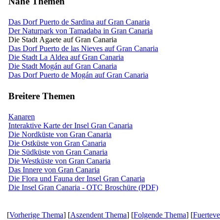
Nahe Themen
Das Dorf Puerto de Sardina auf Gran Canaria
Der Naturpark von Tamadaba in Gran Canaria
Die Stadt Agaete auf Gran Canaria
Das Dorf Puerto de las Nieves auf Gran Canaria
Die Stadt La Aldea auf Gran Canaria
Die Stadt Mogán auf Gran Canaria
Das Dorf Puerto de Mogán auf Gran Canaria
Breitere Themen
Kanaren
Interaktive Karte der Insel Gran Canaria
Die Nordküste von Gran Canaria
Die Ostküste von Gran Canaria
Die Südküste von Gran Canaria
Die Westküste von Gran Canaria
Das Innere von Gran Canaria
Die Flora und Fauna der Insel Gran Canaria
Die Insel Gran Canaria - OTC Broschüre (PDF)
[
Vorherige Thema
] [
Aszendent Thema
] [
Folgende Thema
] [
Fuerteve