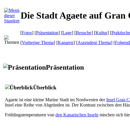
Die Stadt Agaete auf Gran
[
Fotos
] [
Präsentation
] [
Lage
] [
Besuche
] [
Kultur
] [
Praktisch
[
Vorherige Thema
] [
Kanaren
] [
Aszendent Thema
] [
Folgen
Präsentation
Überblick
Agaete
ist eine kleine Marine Stadt im Nordwesten der
Insel Gran C
Insel eine Reihe von Abgründen ist. Der Kontrast zwischen den Häu
Frühlingstemperaturen von
den Kanarischen Inseln
mischen sich hier