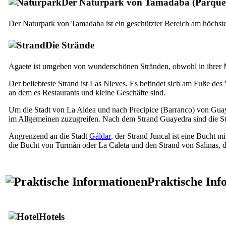
Der Naturpark von
Tamadaba
(
Parque
Der Naturpark von
Tamadaba
ist ein geschützter Bereich am höchs
Die Strände
Agaete
ist umgeben von wunderschönen Stränden, obwohl in ihrer Me
Der beliebteste Strand ist
Las Nieves
. Es befindet sich am Fuße des 
an dem es Restaurants und kleine Geschäfte sind.
Um die Stadt von
La Aldea
und nach Precipice (
Barranco
) von
Gua
im Allgemeinen zuzugreifen. Nach dem Strand
Guayedra
sind die S
Angrenzend an die Stadt
Gáldar
, der Strand
Juncal
ist eine Bucht m
die Bucht von
Turmán
oder
La Caleta
und den Strand von
Salinas
, 
Praktische Inf
Hotels