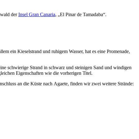
nwald der
Insel Gran Canaria
, „
El Pinar de Tamadaba
“.
 allem ein Kieselstrand und ruhigem Wasser, hat es eine Promenade,
 eine schwierige Strand in schwarz und steinigen Sand und windigen
gleichen Eigenschaften wie die vorherigen Titel.
Anschluss an die Küste nach
Agaete
, finden wir zwei weitere Strände: