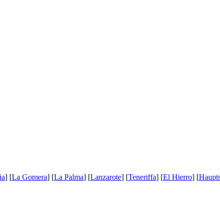
ia
] [
La Gomera
] [
La Palma
] [
Lanzarote
] [
Teneriffa
] [
El Hierro
] [
Haupts