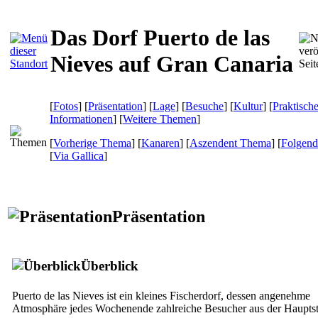
Das Dorf Puerto de las
Nieves auf Gran Canaria
[
Fotos
] [
Präsentation
] [
Lage
] [
Besuche
] [
Kultur
] [
Praktisch
Informationen
] [
Weitere Themen
]
[
Vorherige Thema
] [
Kanaren
] [
Aszendent Thema
] [
Folgen
[
Via Gallica
]
Präsentation
Überblick
Puerto de las Nieves
ist ein kleines Fischerdorf, dessen angenehme
Atmosphäre jedes Wochenende zahlreiche Besucher aus der Hauptst