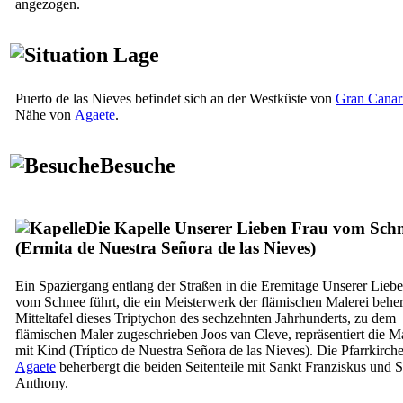
angezogen.
Lage
Puerto de las Nieves
befindet sich an der Westküste von
Gran Canar
Nähe von
Agaete
.
Besuche
Die Kapelle Unserer Lieben Frau vom Sch
(
Ermita de Nuestra Señora de las Nieves
)
Ein Spaziergang entlang der Straßen in die Eremitage Unserer Lieb
vom Schnee führt, die ein Meisterwerk der flämischen Malerei beher
Mitteltafel dieses Triptychon des sechzehnten Jahrhunderts, zu dem
flämischen Maler zugeschrieben
Joos van Cleve
, repräsentiert die 
mit Kind (
Tríptico de Nuestra Señora de las Nieves
). Die Pfarrkirch
Agaete
beherbergt die beiden Seitenteile mit Sankt Franziskus und 
Anthony.