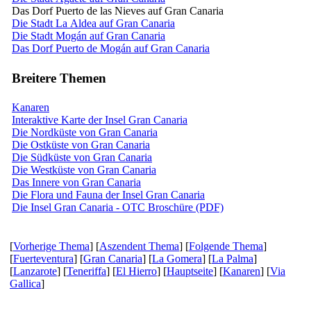
Das Dorf Puerto de las Nieves auf Gran Canaria
Die Stadt La Aldea auf Gran Canaria
Die Stadt Mogán auf Gran Canaria
Das Dorf Puerto de Mogán auf Gran Canaria
Breitere Themen
Kanaren
Interaktive Karte der Insel Gran Canaria
Die Nordküste von Gran Canaria
Die Ostküste von Gran Canaria
Die Südküste von Gran Canaria
Die Westküste von Gran Canaria
Das Innere von Gran Canaria
Die Flora und Fauna der Insel Gran Canaria
Die Insel Gran Canaria - OTC Broschüre (PDF)
[
Vorherige Thema
] [
Aszendent Thema
] [
Folgende Thema
]
[
Fuerteventura
] [
Gran Canaria
] [
La Gomera
] [
La Palma
]
[
Lanzarote
] [
Teneriffa
] [
El Hierro
] [
Hauptseite
] [
Kanaren
] [
Via
Gallica
]