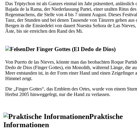
Das Triptychon ist als Ganzes einmal im Jahr präsentiert, anlässlich 
Bajada de la Rama
, der Niederlassung Partei, einer uralten Ritus des
Regenmachens, die Stelle von 4 bis 7 nimmt August. Dieses Festival 
Tanz, der Stunden und bei denen Tausende von Tänzern gehen aus 
Bergen in die Einsiedelei von dauert
Nuestra Señora de Las Nieves
,
Äste, bis sie erreichen den Rand des Mi.
Der Finger Gottes (
El Dedo de Dios
)
Von
Puerto de las Nieves
, könnte man das beobachten
Roque Partid
Dedo de Dios
(Finger Gottes), ein Monolith, während Länge, die a
Meer entstanden ist, in der Form einer Hand und einen Zeigefinger 
Himmel zeigt.
Die „Finger Gottes“, das Emblem des Ortes, wurde von einem Stur
Herbst 2005 hinweggefegt, nur die Hand zu verlassen.
Praktische
Informationen