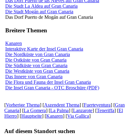
Das Dorf Puerto de las Nieves auf Gran Canaria
Die Stadt La Aldea auf Gran Canaria
Die Stadt Mogán auf Gran Canaria
Das Dorf Puerto de Mogán auf Gran Canaria
Breitere Themen
Kanaren
Interaktive Karte der Insel Gran Canaria
Die Nordküste von Gran Canaria
Die Ostküste von Gran Canaria
Die Südküste von Gran Canaria
Die Westküste von Gran Canaria
Das Innere von Gran Canaria
Die Flora und Fauna der Insel Gran Canaria
Die Insel Gran Canaria - OTC Broschüre (PDF)
[
Vorherige Thema
] [
Aszendent Thema
] [
Fuerteventura
] [
Gran
Canaria
] [
La Gomera
] [
La Palma
] [
Lanzarote
] [
Teneriffa
] [
El
Hierro
] [
Hauptseite
] [
Kanaren
] [
Via Gallica
]
Auf diesem Standort suchen