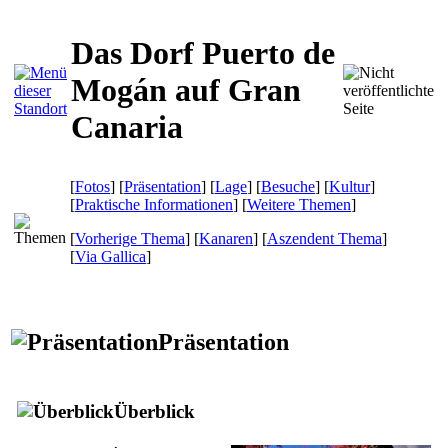
Das Dorf Puerto de
Mogán auf Gran
Canaria
[
Fotos
] [
Präsentation
] [
Lage
] [
Besuche
] [
Kultur
]
[
Praktische Informationen
] [
Weitere Themen
]
[
Vorherige Thema
] [
Kanaren
] [
Aszendent Thema
]
[
Via Gallica
]
Präsentation
Überblick