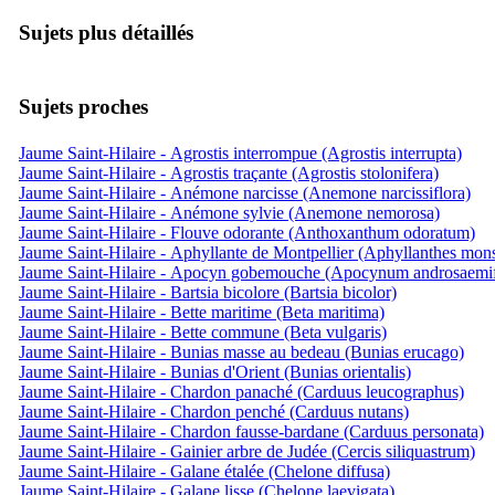
Sujets plus détaillés
Sujets proches
Jaume Saint-Hilaire - Agrostis interrompue (Agrostis interrupta)
Jaume Saint-Hilaire - Agrostis traçante (Agrostis stolonifera)
Jaume Saint-Hilaire - Anémone narcisse (Anemone narcissiflora)
Jaume Saint-Hilaire - Anémone sylvie (Anemone nemorosa)
Jaume Saint-Hilaire - Flouve odorante (Anthoxanthum odoratum)
Jaume Saint-Hilaire - Aphyllante de Montpellier (Aphyllanthes mons
Jaume Saint-Hilaire - Apocyn gobemouche (Apocynum androsaemi
Jaume Saint-Hilaire - Bartsia bicolore (Bartsia bicolor)
Jaume Saint-Hilaire - Bette maritime (Beta maritima)
Jaume Saint-Hilaire - Bette commune (Beta vulgaris)
Jaume Saint-Hilaire - Bunias masse au bedeau (Bunias erucago)
Jaume Saint-Hilaire - Bunias d'Orient (Bunias orientalis)
Jaume Saint-Hilaire - Chardon panaché (Carduus leucographus)
Jaume Saint-Hilaire - Chardon penché (Carduus nutans)
Jaume Saint-Hilaire - Chardon fausse-bardane (Carduus personata)
Jaume Saint-Hilaire - Gainier arbre de Judée (Cercis siliquastrum)
Jaume Saint-Hilaire - Galane étalée (Chelone diffusa)
Jaume Saint-Hilaire - Galane lisse (Chelone laevigata)