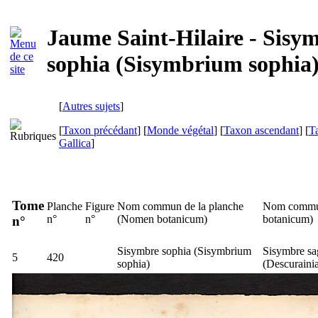
Jaume Saint-Hilaire - Sisy
sophia (Sisymbrium sophia
[
Autres sujets
]
[
Taxon précédant
] [
Monde végétal
] [
Taxon ascendant
] [
T
Gallica
]
Tome
Planche
Figure
Nom commun de la planche
Nom commun
n°
n°
(
Nomen botanicum
)
botanicum
)
n°
Sisymbre sophia (
Sisymbrium
Sisymbre sa
5
420
sophia
)
(
Descuraini