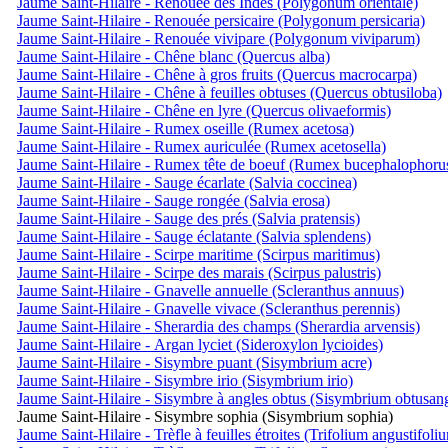
Jaume Saint-Hilaire - Renouée des Indes (Polygonum orientale)
Jaume Saint-Hilaire - Renouée persicaire (Polygonum persicaria)
Jaume Saint-Hilaire - Renouée vivipare (Polygonum viviparum)
Jaume Saint-Hilaire - Chêne blanc (Quercus alba)
Jaume Saint-Hilaire - Chêne à gros fruits (Quercus macrocarpa)
Jaume Saint-Hilaire - Chêne à feuilles obtuses (Quercus obtusiloba)
Jaume Saint-Hilaire - Chêne en lyre (Quercus olivaeformis)
Jaume Saint-Hilaire - Rumex oseille (Rumex acetosa)
Jaume Saint-Hilaire - Rumex auriculée (Rumex acetosella)
Jaume Saint-Hilaire - Rumex tête de boeuf (Rumex bucephalophoru
Jaume Saint-Hilaire - Sauge écarlate (Salvia coccinea)
Jaume Saint-Hilaire - Sauge rongée (Salvia erosa)
Jaume Saint-Hilaire - Sauge des prés (Salvia pratensis)
Jaume Saint-Hilaire - Sauge éclatante (Salvia splendens)
Jaume Saint-Hilaire - Scirpe maritime (Scirpus maritimus)
Jaume Saint-Hilaire - Scirpe des marais (Scirpus palustris)
Jaume Saint-Hilaire - Gnavelle annuelle (Scleranthus annuus)
Jaume Saint-Hilaire - Gnavelle vivace (Scleranthus perennis)
Jaume Saint-Hilaire - Sherardia des champs (Sherardia arvensis)
Jaume Saint-Hilaire - Argan lyciet (Sideroxylon lycioides)
Jaume Saint-Hilaire - Sisymbre puant (Sisymbrium acre)
Jaume Saint-Hilaire - Sisymbre irio (Sisymbrium irio)
Jaume Saint-Hilaire - Sisymbre à angles obtus (Sisymbrium obtusa
Jaume Saint-Hilaire - Sisymbre sophia (Sisymbrium sophia)
Jaume Saint-Hilaire - Trèfle à feuilles étroites (Trifolium angustifoli