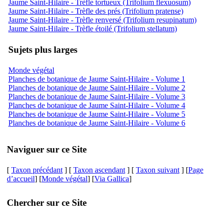
Jaume Saint-Hilaire - Trèfle tortueux (Trifolium flexuosum)
Jaume Saint-Hilaire - Trèfle des prés (Trifolium pratense)
Jaume Saint-Hilaire - Trèfle renversé (Trifolium resupinatum)
Jaume Saint-Hilaire - Trèfle étoilé (Trifolium stellatum)
Sujets plus larges
Monde végétal
Planches de botanique de Jaume Saint-Hilaire - Volume 1
Planches de botanique de Jaume Saint-Hilaire - Volume 2
Planches de botanique de Jaume Saint-Hilaire - Volume 3
Planches de botanique de Jaume Saint-Hilaire - Volume 4
Planches de botanique de Jaume Saint-Hilaire - Volume 5
Planches de botanique de Jaume Saint-Hilaire - Volume 6
Naviguer sur ce Site
[
Taxon précédant
] [
Taxon ascendant
] [
Taxon suivant
] [
Page
d’accueil
] [
Monde végétal
] [
Via Gallica
]
Chercher sur ce Site