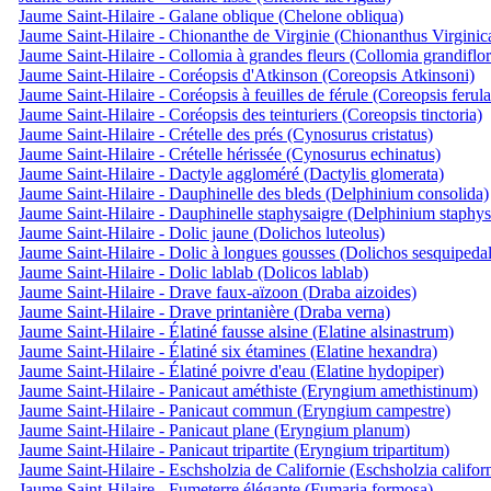
Jaume Saint-Hilaire - Galane oblique (Chelone obliqua)
Jaume Saint-Hilaire - Chionanthe de Virginie (Chionanthus Virginic
Jaume Saint-Hilaire - Collomia à grandes fleurs (Collomia grandiflor
Jaume Saint-Hilaire - Coréopsis d'Atkinson (Coreopsis Atkinsoni)
Jaume Saint-Hilaire - Coréopsis à feuilles de férule (Coreopsis ferula
Jaume Saint-Hilaire - Coréopsis des teinturiers (Coreopsis tinctoria)
Jaume Saint-Hilaire - Crételle des prés (Cynosurus cristatus)
Jaume Saint-Hilaire - Crételle hérissée (Cynosurus echinatus)
Jaume Saint-Hilaire - Dactyle aggloméré (Dactylis glomerata)
Jaume Saint-Hilaire - Dauphinelle des bleds (Delphinium consolida)
Jaume Saint-Hilaire - Dauphinelle staphysaigre (Delphinium staphys
Jaume Saint-Hilaire - Dolic jaune (Dolichos luteolus)
Jaume Saint-Hilaire - Dolic à longues gousses (Dolichos sesquipedal
Jaume Saint-Hilaire - Dolic lablab (Dolicos lablab)
Jaume Saint-Hilaire - Drave faux-aïzoon (Draba aizoides)
Jaume Saint-Hilaire - Drave printanière (Draba verna)
Jaume Saint-Hilaire - Élatiné fausse alsine (Elatine alsinastrum)
Jaume Saint-Hilaire - Élatiné six étamines (Elatine hexandra)
Jaume Saint-Hilaire - Élatiné poivre d'eau (Elatine hydopiper)
Jaume Saint-Hilaire - Panicaut améthiste (Eryngium amethistinum)
Jaume Saint-Hilaire - Panicaut commun (Eryngium campestre)
Jaume Saint-Hilaire - Panicaut plane (Eryngium planum)
Jaume Saint-Hilaire - Panicaut tripartite (Eryngium tripartitum)
Jaume Saint-Hilaire - Eschsholzia de Californie (Eschsholzia califor
Jaume Saint-Hilaire - Fumeterre élégante (Fumaria formosa)