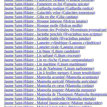
Jaume Saint-Hilaire - Fumeterre en épi (Fumaria spicata)
Jaume Saint-Hilaire - Gaillardia rustique (Gaillardia rustica)
Jaume Saint-Hilaire - Galactités velue (Galactites tomentosa)
Jaume Saint-Hilaire - Gilia en tête (Gilia capitata)
Jaume Saint-Hilaire - Houque laineuse (Holcus lanatus)
Jaume Saint-Hilaire - Houque molle (Holcus mollis)
Jaume Saint-Hilaire - Hormin des Pyrénées (Horminum pyrenaicum
Jaume Saint-Hilaire - Jacinthe penchée (Hyacinthus non-scriptus)
Jaume Saint-Hilaire - Jacinthe étalée (Hyacinthus patulus)
Jaume Saint-Hilaire - Lagurier cylindrique (Lagurus cylindricus)
Jaume Saint-Hilaire - Lagurier ovale (Lagurus ovatus)
Jaume Saint-Hilaire - Lis blanc (Lilium candidum)
Jaume Saint-Hilaire - Lis safrané (Lilium croceum)
Jaume Saint-Hilaire - Lin en cloche (Linum campanulatum)
Jaume Saint-Hilaire - Lin maritime (Linum maritimum)
Jaume Saint-Hilaire - Lin de Narbonne (Linum narbonense)
Jaume Saint-Hilaire - Lin à feuilles menues (Linum tenuifolium)
Jaume Saint-Hilaire - Magnolia acuminé (Magnolia acuminata)
Jaume Saint-Hilaire - Magnolia auriculé (Magnolia auriculata)
Jaume Saint-Hilaire - Magnolia en cœur (Magnolia cordata)
Jaume Saint-Hilaire - Magnolia pourpre (Magnolia purpurea)
Jaume Saint-Hilaire - Magnolia de Thompson (Magnolia thompsoni
Jaume Saint-Hilaire - Magnolia ombrelle (Magnolia tripetala)
Jaume Saint-Hilaire - Malopé fausse-mauve (Malope malacoides)