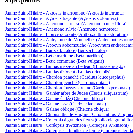
Sujets proches
Jaume Saint-Hilaire - Agrostis interrompue (Agrostis interrupta)
Jaume Saint-Hilaire - Agrostis traçante (Agrostis stolonifera)
Jaume Saint-Hilaire - Anémone narcisse (Anemone narcissiflora)
Jaume Saint-Hilaire - Anémone sylvie (Anemone nemorosa)
Jaume Saint-Hilaire - Flouve odorante (Anthoxanthum odoratum)
Jaume Saint-Hilaire - Aphyllante de Montpellier (Aphyllanthes mons
Jaume Saint-Hilaire - Apocyn gobemouche (Apocynum androsaemi
Jaume Saint-Hilaire - Bartsia bicolore (Bartsia bicolor)
Jaume Saint-Hilaire - Bette maritime (Beta maritima)
Jaume Saint-Hilaire - Bette commune (Beta vulgaris)
Jaume Saint-Hilaire - Bunias masse au bedeau (Bunias erucago)
Jaume Saint-Hilaire - Bunias d'Orient (Bunias orientalis)
Jaume Saint-Hilaire - Chardon panaché (Carduus leucographus)
Jaume Saint-Hilaire - Chardon penché (Carduus nutans)
Jaume Saint-Hilaire - Chardon fausse-bardane (Carduus personata)
Jaume Saint-Hilaire - Gainier arbre de Judée (Cercis siliquastrum)
Jaume Saint-Hilaire - Galane étalée (Chelone diffusa)
Jaume Saint-Hilaire - Galane lisse (Chelone laevigata)
Jaume Saint-Hilaire - Galane oblique (Chelone obliqua)
Jaume Saint-Hilaire - Chionanthe de Virginie (Chionanthus Virginic
Jaume Saint-Hilaire - Collomia à grandes fleurs (Collomia grandiflor
Jaume Saint-Hilaire - Coréopsis d'Atkinson (Coreopsis Atkinsoni)
Jaume Saint-Hilaire - Coréopsis à feuilles de férule (Coreopsis ferula