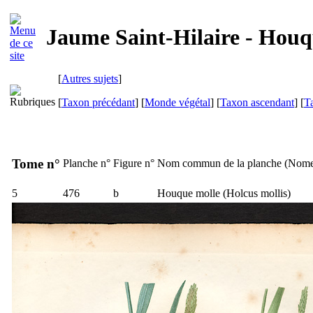
Jaume Saint-Hilaire - Houq
[
Autres sujets
]
[
Taxon précédant
] [
Monde végétal
] [
Taxon ascendant
] [
T
Tome n°
Planche n°
Figure n°
Nom commun de la planche (
Nome
5
476
b
Houque molle (
Holcus mollis
)