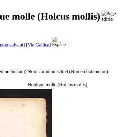
ue molle (Holcus mollis)
axon suivant
]
[
Via Gallica
]
n botanicum
)
Nom commun actuel (
Nomen botanicum
)
Houlque molle (
Holcus mollis
)