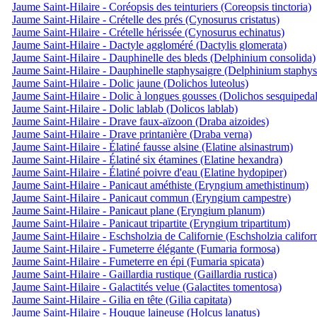
Jaume Saint-Hilaire - Coréopsis des teinturiers (Coreopsis tinctoria)
Jaume Saint-Hilaire - Crételle des prés (Cynosurus cristatus)
Jaume Saint-Hilaire - Crételle hérissée (Cynosurus echinatus)
Jaume Saint-Hilaire - Dactyle aggloméré (Dactylis glomerata)
Jaume Saint-Hilaire - Dauphinelle des bleds (Delphinium consolida)
Jaume Saint-Hilaire - Dauphinelle staphysaigre (Delphinium staphys
Jaume Saint-Hilaire - Dolic jaune (Dolichos luteolus)
Jaume Saint-Hilaire - Dolic à longues gousses (Dolichos sesquipedal
Jaume Saint-Hilaire - Dolic lablab (Dolicos lablab)
Jaume Saint-Hilaire - Drave faux-aïzoon (Draba aizoides)
Jaume Saint-Hilaire - Drave printanière (Draba verna)
Jaume Saint-Hilaire - Élatiné fausse alsine (Elatine alsinastrum)
Jaume Saint-Hilaire - Élatiné six étamines (Elatine hexandra)
Jaume Saint-Hilaire - Élatiné poivre d'eau (Elatine hydopiper)
Jaume Saint-Hilaire - Panicaut améthiste (Eryngium amethistinum)
Jaume Saint-Hilaire - Panicaut commun (Eryngium campestre)
Jaume Saint-Hilaire - Panicaut plane (Eryngium planum)
Jaume Saint-Hilaire - Panicaut tripartite (Eryngium tripartitum)
Jaume Saint-Hilaire - Eschsholzia de Californie (Eschsholzia califor
Jaume Saint-Hilaire - Fumeterre élégante (Fumaria formosa)
Jaume Saint-Hilaire - Fumeterre en épi (Fumaria spicata)
Jaume Saint-Hilaire - Gaillardia rustique (Gaillardia rustica)
Jaume Saint-Hilaire - Galactités velue (Galactites tomentosa)
Jaume Saint-Hilaire - Gilia en tête (Gilia capitata)
Jaume Saint-Hilaire - Houque laineuse (Holcus lanatus)