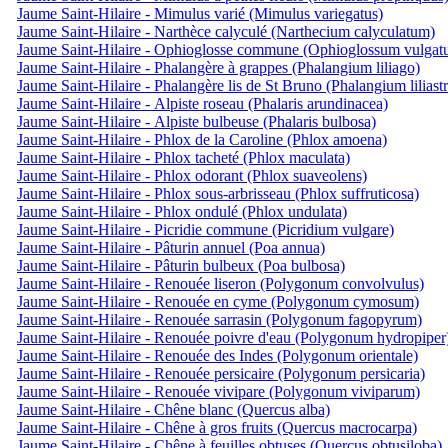
Jaume Saint-Hilaire - Mimulus varié (Mimulus variegatus)
Jaume Saint-Hilaire - Narthèce calyculé (Narthecium calyculatum)
Jaume Saint-Hilaire - Ophioglosse commune (Ophioglossum vulgat
Jaume Saint-Hilaire - Phalangère à grappes (Phalangium liliago)
Jaume Saint-Hilaire - Phalangère lis de St Bruno (Phalangium liliast
Jaume Saint-Hilaire - Alpiste roseau (Phalaris arundinacea)
Jaume Saint-Hilaire - Alpiste bulbeuse (Phalaris bulbosa)
Jaume Saint-Hilaire - Phlox de la Caroline (Phlox amoena)
Jaume Saint-Hilaire - Phlox tacheté (Phlox maculata)
Jaume Saint-Hilaire - Phlox odorant (Phlox suaveolens)
Jaume Saint-Hilaire - Phlox sous-arbrisseau (Phlox suffruticosa)
Jaume Saint-Hilaire - Phlox ondulé (Phlox undulata)
Jaume Saint-Hilaire - Picridie commune (Picridium vulgare)
Jaume Saint-Hilaire - Pâturin annuel (Poa annua)
Jaume Saint-Hilaire - Pâturin bulbeux (Poa bulbosa)
Jaume Saint-Hilaire - Renouée liseron (Polygonum convolvulus)
Jaume Saint-Hilaire - Renouée en cyme (Polygonum cymosum)
Jaume Saint-Hilaire - Renouée sarrasin (Polygonum fagopyrum)
Jaume Saint-Hilaire - Renouée poivre d'eau (Polygonum hydropiper
Jaume Saint-Hilaire - Renouée des Indes (Polygonum orientale)
Jaume Saint-Hilaire - Renouée persicaire (Polygonum persicaria)
Jaume Saint-Hilaire - Renouée vivipare (Polygonum viviparum)
Jaume Saint-Hilaire - Chêne blanc (Quercus alba)
Jaume Saint-Hilaire - Chêne à gros fruits (Quercus macrocarpa)
Jaume Saint-Hilaire - Chêne à feuilles obtuses (Quercus obtusiloba)