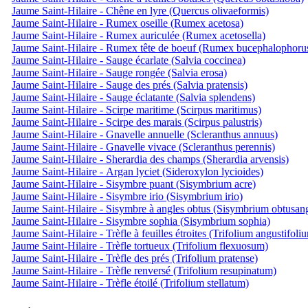
Jaume Saint-Hilaire - Chêne en lyre (Quercus olivaeformis)
Jaume Saint-Hilaire - Rumex oseille (Rumex acetosa)
Jaume Saint-Hilaire - Rumex auriculée (Rumex acetosella)
Jaume Saint-Hilaire - Rumex tête de boeuf (Rumex bucephalophoru
Jaume Saint-Hilaire - Sauge écarlate (Salvia coccinea)
Jaume Saint-Hilaire - Sauge rongée (Salvia erosa)
Jaume Saint-Hilaire - Sauge des prés (Salvia pratensis)
Jaume Saint-Hilaire - Sauge éclatante (Salvia splendens)
Jaume Saint-Hilaire - Scirpe maritime (Scirpus maritimus)
Jaume Saint-Hilaire - Scirpe des marais (Scirpus palustris)
Jaume Saint-Hilaire - Gnavelle annuelle (Scleranthus annuus)
Jaume Saint-Hilaire - Gnavelle vivace (Scleranthus perennis)
Jaume Saint-Hilaire - Sherardia des champs (Sherardia arvensis)
Jaume Saint-Hilaire - Argan lyciet (Sideroxylon lycioides)
Jaume Saint-Hilaire - Sisymbre puant (Sisymbrium acre)
Jaume Saint-Hilaire - Sisymbre irio (Sisymbrium irio)
Jaume Saint-Hilaire - Sisymbre à angles obtus (Sisymbrium obtusa
Jaume Saint-Hilaire - Sisymbre sophia (Sisymbrium sophia)
Jaume Saint-Hilaire - Trèfle à feuilles étroites (Trifolium angustifoli
Jaume Saint-Hilaire - Trèfle tortueux (Trifolium flexuosum)
Jaume Saint-Hilaire - Trèfle des prés (Trifolium pratense)
Jaume Saint-Hilaire - Trèfle renversé (Trifolium resupinatum)
Jaume Saint-Hilaire - Trèfle étoilé (Trifolium stellatum)