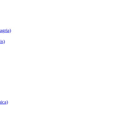
agria)
is)
nica)