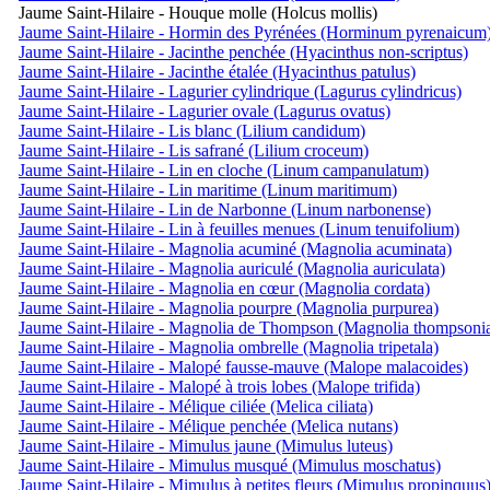
Jaume Saint-Hilaire - Houque molle (Holcus mollis)
Jaume Saint-Hilaire - Hormin des Pyrénées (Horminum pyrenaicum
Jaume Saint-Hilaire - Jacinthe penchée (Hyacinthus non-scriptus)
Jaume Saint-Hilaire - Jacinthe étalée (Hyacinthus patulus)
Jaume Saint-Hilaire - Lagurier cylindrique (Lagurus cylindricus)
Jaume Saint-Hilaire - Lagurier ovale (Lagurus ovatus)
Jaume Saint-Hilaire - Lis blanc (Lilium candidum)
Jaume Saint-Hilaire - Lis safrané (Lilium croceum)
Jaume Saint-Hilaire - Lin en cloche (Linum campanulatum)
Jaume Saint-Hilaire - Lin maritime (Linum maritimum)
Jaume Saint-Hilaire - Lin de Narbonne (Linum narbonense)
Jaume Saint-Hilaire - Lin à feuilles menues (Linum tenuifolium)
Jaume Saint-Hilaire - Magnolia acuminé (Magnolia acuminata)
Jaume Saint-Hilaire - Magnolia auriculé (Magnolia auriculata)
Jaume Saint-Hilaire - Magnolia en cœur (Magnolia cordata)
Jaume Saint-Hilaire - Magnolia pourpre (Magnolia purpurea)
Jaume Saint-Hilaire - Magnolia de Thompson (Magnolia thompsoni
Jaume Saint-Hilaire - Magnolia ombrelle (Magnolia tripetala)
Jaume Saint-Hilaire - Malopé fausse-mauve (Malope malacoides)
Jaume Saint-Hilaire - Malopé à trois lobes (Malope trifida)
Jaume Saint-Hilaire - Mélique ciliée (Melica ciliata)
Jaume Saint-Hilaire - Mélique penchée (Melica nutans)
Jaume Saint-Hilaire - Mimulus jaune (Mimulus luteus)
Jaume Saint-Hilaire - Mimulus musqué (Mimulus moschatus)
Jaume Saint-Hilaire - Mimulus à petites fleurs (Mimulus propinquus