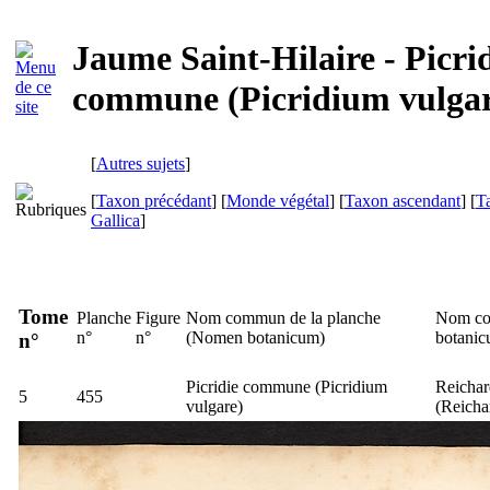
Jaume Saint-Hilaire - Picri
commune (Picridium vulgar
[
Autres sujets
]
[
Taxon précédant
] [
Monde végétal
] [
Taxon ascendant
] [
T
Gallica
]
Tome
Planche
Figure
Nom commun de la planche
Nom co
n°
n°
(
Nomen botanicum
)
botani
n°
Picridie commune (
Picridium
Reichar
5
455
vulgare
)
(
Reicha