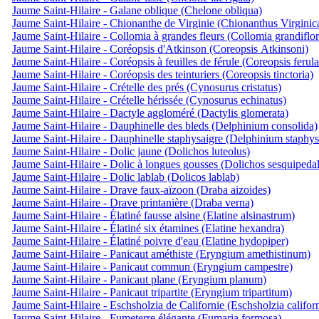
Jaume Saint-Hilaire - Galane oblique (Chelone obliqua)
Jaume Saint-Hilaire - Chionanthe de Virginie (Chionanthus Virginic
Jaume Saint-Hilaire - Collomia à grandes fleurs (Collomia grandiflor
Jaume Saint-Hilaire - Coréopsis d'Atkinson (Coreopsis Atkinsoni)
Jaume Saint-Hilaire - Coréopsis à feuilles de férule (Coreopsis ferula
Jaume Saint-Hilaire - Coréopsis des teinturiers (Coreopsis tinctoria)
Jaume Saint-Hilaire - Crételle des prés (Cynosurus cristatus)
Jaume Saint-Hilaire - Crételle hérissée (Cynosurus echinatus)
Jaume Saint-Hilaire - Dactyle aggloméré (Dactylis glomerata)
Jaume Saint-Hilaire - Dauphinelle des bleds (Delphinium consolida)
Jaume Saint-Hilaire - Dauphinelle staphysaigre (Delphinium staphys
Jaume Saint-Hilaire - Dolic jaune (Dolichos luteolus)
Jaume Saint-Hilaire - Dolic à longues gousses (Dolichos sesquipedal
Jaume Saint-Hilaire - Dolic lablab (Dolicos lablab)
Jaume Saint-Hilaire - Drave faux-aïzoon (Draba aizoides)
Jaume Saint-Hilaire - Drave printanière (Draba verna)
Jaume Saint-Hilaire - Élatiné fausse alsine (Elatine alsinastrum)
Jaume Saint-Hilaire - Élatiné six étamines (Elatine hexandra)
Jaume Saint-Hilaire - Élatiné poivre d'eau (Elatine hydopiper)
Jaume Saint-Hilaire - Panicaut améthiste (Eryngium amethistinum)
Jaume Saint-Hilaire - Panicaut commun (Eryngium campestre)
Jaume Saint-Hilaire - Panicaut plane (Eryngium planum)
Jaume Saint-Hilaire - Panicaut tripartite (Eryngium tripartitum)
Jaume Saint-Hilaire - Eschsholzia de Californie (Eschsholzia califor
Jaume Saint-Hilaire - Fumeterre élégante (Fumaria formosa)