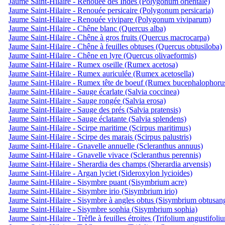
Jaume Saint-Hilaire - Renouée des Indes (Polygonum orientale)
Jaume Saint-Hilaire - Renouée persicaire (Polygonum persicaria)
Jaume Saint-Hilaire - Renouée vivipare (Polygonum viviparum)
Jaume Saint-Hilaire - Chêne blanc (Quercus alba)
Jaume Saint-Hilaire - Chêne à gros fruits (Quercus macrocarpa)
Jaume Saint-Hilaire - Chêne à feuilles obtuses (Quercus obtusiloba)
Jaume Saint-Hilaire - Chêne en lyre (Quercus olivaeformis)
Jaume Saint-Hilaire - Rumex oseille (Rumex acetosa)
Jaume Saint-Hilaire - Rumex auriculée (Rumex acetosella)
Jaume Saint-Hilaire - Rumex tête de boeuf (Rumex bucephalophoru
Jaume Saint-Hilaire - Sauge écarlate (Salvia coccinea)
Jaume Saint-Hilaire - Sauge rongée (Salvia erosa)
Jaume Saint-Hilaire - Sauge des prés (Salvia pratensis)
Jaume Saint-Hilaire - Sauge éclatante (Salvia splendens)
Jaume Saint-Hilaire - Scirpe maritime (Scirpus maritimus)
Jaume Saint-Hilaire - Scirpe des marais (Scirpus palustris)
Jaume Saint-Hilaire - Gnavelle annuelle (Scleranthus annuus)
Jaume Saint-Hilaire - Gnavelle vivace (Scleranthus perennis)
Jaume Saint-Hilaire - Sherardia des champs (Sherardia arvensis)
Jaume Saint-Hilaire - Argan lyciet (Sideroxylon lycioides)
Jaume Saint-Hilaire - Sisymbre puant (Sisymbrium acre)
Jaume Saint-Hilaire - Sisymbre irio (Sisymbrium irio)
Jaume Saint-Hilaire - Sisymbre à angles obtus (Sisymbrium obtusa
Jaume Saint-Hilaire - Sisymbre sophia (Sisymbrium sophia)
Jaume Saint-Hilaire - Trèfle à feuilles étroites (Trifolium angustifoli