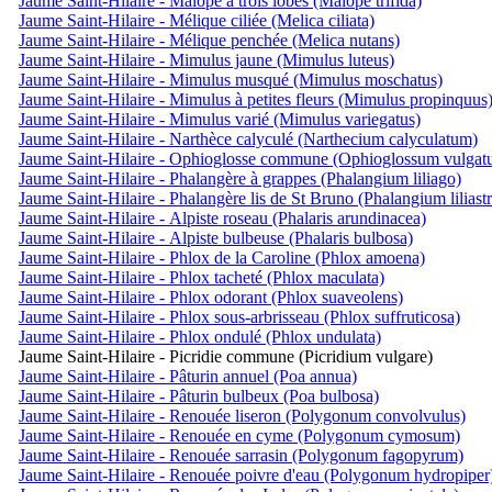
Jaume Saint-Hilaire - Malopé à trois lobes (Malope trifida)
Jaume Saint-Hilaire - Mélique ciliée (Melica ciliata)
Jaume Saint-Hilaire - Mélique penchée (Melica nutans)
Jaume Saint-Hilaire - Mimulus jaune (Mimulus luteus)
Jaume Saint-Hilaire - Mimulus musqué (Mimulus moschatus)
Jaume Saint-Hilaire - Mimulus à petites fleurs (Mimulus propinquus
Jaume Saint-Hilaire - Mimulus varié (Mimulus variegatus)
Jaume Saint-Hilaire - Narthèce calyculé (Narthecium calyculatum)
Jaume Saint-Hilaire - Ophioglosse commune (Ophioglossum vulgat
Jaume Saint-Hilaire - Phalangère à grappes (Phalangium liliago)
Jaume Saint-Hilaire - Phalangère lis de St Bruno (Phalangium liliast
Jaume Saint-Hilaire - Alpiste roseau (Phalaris arundinacea)
Jaume Saint-Hilaire - Alpiste bulbeuse (Phalaris bulbosa)
Jaume Saint-Hilaire - Phlox de la Caroline (Phlox amoena)
Jaume Saint-Hilaire - Phlox tacheté (Phlox maculata)
Jaume Saint-Hilaire - Phlox odorant (Phlox suaveolens)
Jaume Saint-Hilaire - Phlox sous-arbrisseau (Phlox suffruticosa)
Jaume Saint-Hilaire - Phlox ondulé (Phlox undulata)
Jaume Saint-Hilaire - Picridie commune (Picridium vulgare)
Jaume Saint-Hilaire - Pâturin annuel (Poa annua)
Jaume Saint-Hilaire - Pâturin bulbeux (Poa bulbosa)
Jaume Saint-Hilaire - Renouée liseron (Polygonum convolvulus)
Jaume Saint-Hilaire - Renouée en cyme (Polygonum cymosum)
Jaume Saint-Hilaire - Renouée sarrasin (Polygonum fagopyrum)
Jaume Saint-Hilaire - Renouée poivre d'eau (Polygonum hydropiper