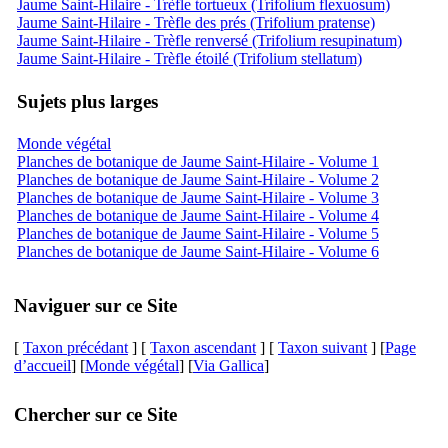
Jaume Saint-Hilaire - Trèfle tortueux (Trifolium flexuosum)
Jaume Saint-Hilaire - Trèfle des prés (Trifolium pratense)
Jaume Saint-Hilaire - Trèfle renversé (Trifolium resupinatum)
Jaume Saint-Hilaire - Trèfle étoilé (Trifolium stellatum)
Sujets plus larges
Monde végétal
Planches de botanique de Jaume Saint-Hilaire - Volume 1
Planches de botanique de Jaume Saint-Hilaire - Volume 2
Planches de botanique de Jaume Saint-Hilaire - Volume 3
Planches de botanique de Jaume Saint-Hilaire - Volume 4
Planches de botanique de Jaume Saint-Hilaire - Volume 5
Planches de botanique de Jaume Saint-Hilaire - Volume 6
Naviguer sur ce Site
[
Taxon précédant
] [
Taxon ascendant
] [
Taxon suivant
] [
Page
d’accueil
] [
Monde végétal
] [
Via Gallica
]
Chercher sur ce Site