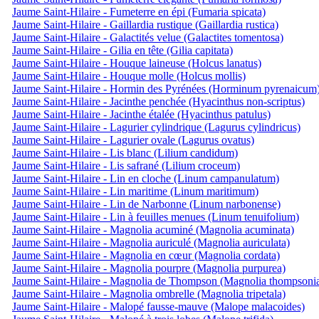
Jaume Saint-Hilaire - Fumeterre en épi (Fumaria spicata)
Jaume Saint-Hilaire - Gaillardia rustique (Gaillardia rustica)
Jaume Saint-Hilaire - Galactités velue (Galactites tomentosa)
Jaume Saint-Hilaire - Gilia en tête (Gilia capitata)
Jaume Saint-Hilaire - Houque laineuse (Holcus lanatus)
Jaume Saint-Hilaire - Houque molle (Holcus mollis)
Jaume Saint-Hilaire - Hormin des Pyrénées (Horminum pyrenaicum
Jaume Saint-Hilaire - Jacinthe penchée (Hyacinthus non-scriptus)
Jaume Saint-Hilaire - Jacinthe étalée (Hyacinthus patulus)
Jaume Saint-Hilaire - Lagurier cylindrique (Lagurus cylindricus)
Jaume Saint-Hilaire - Lagurier ovale (Lagurus ovatus)
Jaume Saint-Hilaire - Lis blanc (Lilium candidum)
Jaume Saint-Hilaire - Lis safrané (Lilium croceum)
Jaume Saint-Hilaire - Lin en cloche (Linum campanulatum)
Jaume Saint-Hilaire - Lin maritime (Linum maritimum)
Jaume Saint-Hilaire - Lin de Narbonne (Linum narbonense)
Jaume Saint-Hilaire - Lin à feuilles menues (Linum tenuifolium)
Jaume Saint-Hilaire - Magnolia acuminé (Magnolia acuminata)
Jaume Saint-Hilaire - Magnolia auriculé (Magnolia auriculata)
Jaume Saint-Hilaire - Magnolia en cœur (Magnolia cordata)
Jaume Saint-Hilaire - Magnolia pourpre (Magnolia purpurea)
Jaume Saint-Hilaire - Magnolia de Thompson (Magnolia thompsoni
Jaume Saint-Hilaire - Magnolia ombrelle (Magnolia tripetala)
Jaume Saint-Hilaire - Malopé fausse-mauve (Malope malacoides)