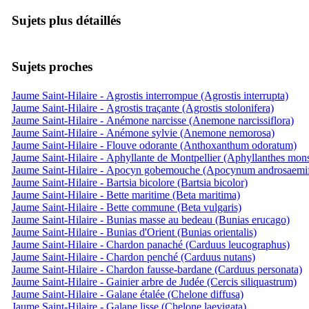
Sujets plus détaillés
Sujets proches
Jaume Saint-Hilaire - Agrostis interrompue (Agrostis interrupta)
Jaume Saint-Hilaire - Agrostis traçante (Agrostis stolonifera)
Jaume Saint-Hilaire - Anémone narcisse (Anemone narcissiflora)
Jaume Saint-Hilaire - Anémone sylvie (Anemone nemorosa)
Jaume Saint-Hilaire - Flouve odorante (Anthoxanthum odoratum)
Jaume Saint-Hilaire - Aphyllante de Montpellier (Aphyllanthes mons
Jaume Saint-Hilaire - Apocyn gobemouche (Apocynum androsaemi
Jaume Saint-Hilaire - Bartsia bicolore (Bartsia bicolor)
Jaume Saint-Hilaire - Bette maritime (Beta maritima)
Jaume Saint-Hilaire - Bette commune (Beta vulgaris)
Jaume Saint-Hilaire - Bunias masse au bedeau (Bunias erucago)
Jaume Saint-Hilaire - Bunias d'Orient (Bunias orientalis)
Jaume Saint-Hilaire - Chardon panaché (Carduus leucographus)
Jaume Saint-Hilaire - Chardon penché (Carduus nutans)
Jaume Saint-Hilaire - Chardon fausse-bardane (Carduus personata)
Jaume Saint-Hilaire - Gainier arbre de Judée (Cercis siliquastrum)
Jaume Saint-Hilaire - Galane étalée (Chelone diffusa)
Jaume Saint-Hilaire - Galane lisse (Chelone laevigata)