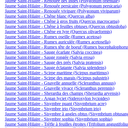
Jaume Saint-Hilaire - Renouée des Indes (Polygonum orientale)
Jaume Saint-Hilaire - Renouée persicaire (Polygonum persicaria)
Jaume Saint-Hilaire - Renouée vivipare (Polygonum viviparum)
Jaume Saint-Hilaire - Chêne blanc (Quercus alba)
Jaume Saint-Hilaire - Chêne à gros fruits (Quercus macrocarpa)
Jaume Saint-Hilaire - Chêne à feuilles obtuses (Quercus obtusiloba)
Jaume Saint-Hilaire - Chêne en lyre (Quercus olivaeformis)
Jaume Saint-Hilaire - Rumex oseille (Rumex acetosa)
Jaume Saint-Hilaire - Rumex auriculée (Rumex acetosella)
Jaume Saint-Hilaire - Rumex tête de boeuf (Rumex bucephalophoru
Jaume Saint-Hilaire - Sauge écarlate (Salvia coccinea)
Jaume Saint-Hilaire - Sauge rongée (Salvia erosa)
Jaume Saint-Hilaire - Sauge des prés (Salvia pratensis)
Jaume Saint-Hilaire - Sauge éclatante (Salvia splendens)
Jaume Saint-Hilaire - Scirpe maritime (Scirpus maritimus)
Jaume Saint-Hilaire - Scirpe des marais (Scirpus palustris)
Jaume Saint-Hilaire - Gnavelle annuelle (Scleranthus annuus)
Jaume Saint-Hilaire - Gnavelle vivace (Scleranthus perennis)
Jaume Saint-Hilaire - Sherardia des champs (Sherardia arvensis)
Jaume Saint-Hilaire - Argan lyciet (Sideroxylon lycioides)
Jaume Saint-Hilaire - Sisymbre puant (Sisymbrium acre)
Jaume Saint-Hilaire - Sisymbre irio (Sisymbrium irio)
Jaume Saint-Hilaire - Sisymbre à angles obtus (Sisymbrium obtusa
Jaume Saint-Hilaire - Sisymbre sophia (Sisymbrium sophia)
Jaume Saint-Hilaire - Trèfle à feuilles étroites (Trifolium angustifoli