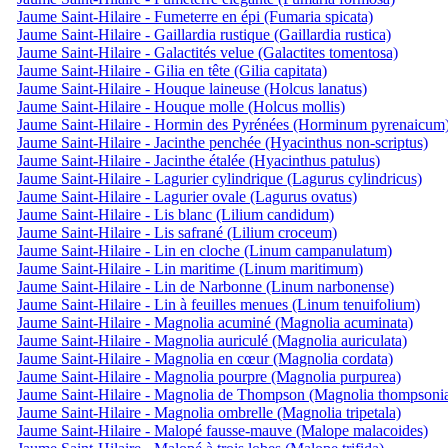
Jaume Saint-Hilaire - Fumeterre en épi (Fumaria spicata)
Jaume Saint-Hilaire - Gaillardia rustique (Gaillardia rustica)
Jaume Saint-Hilaire - Galactités velue (Galactites tomentosa)
Jaume Saint-Hilaire - Gilia en tête (Gilia capitata)
Jaume Saint-Hilaire - Houque laineuse (Holcus lanatus)
Jaume Saint-Hilaire - Houque molle (Holcus mollis)
Jaume Saint-Hilaire - Hormin des Pyrénées (Horminum pyrenaicum
Jaume Saint-Hilaire - Jacinthe penchée (Hyacinthus non-scriptus)
Jaume Saint-Hilaire - Jacinthe étalée (Hyacinthus patulus)
Jaume Saint-Hilaire - Lagurier cylindrique (Lagurus cylindricus)
Jaume Saint-Hilaire - Lagurier ovale (Lagurus ovatus)
Jaume Saint-Hilaire - Lis blanc (Lilium candidum)
Jaume Saint-Hilaire - Lis safrané (Lilium croceum)
Jaume Saint-Hilaire - Lin en cloche (Linum campanulatum)
Jaume Saint-Hilaire - Lin maritime (Linum maritimum)
Jaume Saint-Hilaire - Lin de Narbonne (Linum narbonense)
Jaume Saint-Hilaire - Lin à feuilles menues (Linum tenuifolium)
Jaume Saint-Hilaire - Magnolia acuminé (Magnolia acuminata)
Jaume Saint-Hilaire - Magnolia auriculé (Magnolia auriculata)
Jaume Saint-Hilaire - Magnolia en cœur (Magnolia cordata)
Jaume Saint-Hilaire - Magnolia pourpre (Magnolia purpurea)
Jaume Saint-Hilaire - Magnolia de Thompson (Magnolia thompsoni
Jaume Saint-Hilaire - Magnolia ombrelle (Magnolia tripetala)
Jaume Saint-Hilaire - Malopé fausse-mauve (Malope malacoides)