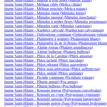
Jaume Saint-Hilaire - Malopé à trois lobes (Malope trifida)
Jaume Saint-Hilaire - Mélique ciliée (Melica ciliata)
Jaume Saint-Hilaire - Mélique penchée (Melica nutans)
Jaume Saint-Hilaire - Mimulus jaune (Mimulus luteus)
Jaume Saint-Hilaire - Mimulus musqué (Mimulus moschatus)
Jaume Saint-Hilaire - Mimulus à petites fleurs (Mimulus propinquus
Jaume Saint-Hilaire - Mimulus varié (Mimulus variegatus)
Jaume Saint-Hilaire - Narthèce calyculé (Narthecium calyculatum)
Jaume Saint-Hilaire - Ophioglosse commune (Ophioglossum vulgat
Jaume Saint-Hilaire - Phalangère à grappes (Phalangium liliago)
Jaume Saint-Hilaire - Phalangère lis de St Bruno (Phalangium liliast
Jaume Saint-Hilaire - Alpiste roseau (Phalaris arundinacea)
Jaume Saint-Hilaire - Alpiste bulbeuse (Phalaris bulbosa)
Jaume Saint-Hilaire - Phlox de la Caroline (Phlox amoena)
Jaume Saint-Hilaire - Phlox tacheté (Phlox maculata)
Jaume Saint-Hilaire - Phlox odorant (Phlox suaveolens)
Jaume Saint-Hilaire - Phlox sous-arbrisseau (Phlox suffruticosa)
Jaume Saint-Hilaire - Phlox ondulé (Phlox undulata)
Jaume Saint-Hilaire - Picridie commune (Picridium vulgare)
Jaume Saint-Hilaire - Pâturin annuel (Poa annua)
Jaume Saint-Hilaire - Pâturin bulbeux (Poa bulbosa)
Jaume Saint-Hilaire - Renouée liseron (Polygonum convolvulus)
Jaume Saint-Hilaire - Renouée en cyme (Polygonum cymosum)
Jaume Saint-Hilaire - Renouée sarrasin (Polygonum fagopyrum)
Jaume Saint-Hilaire - Renouée poivre d'eau (Polygonum hydropiper