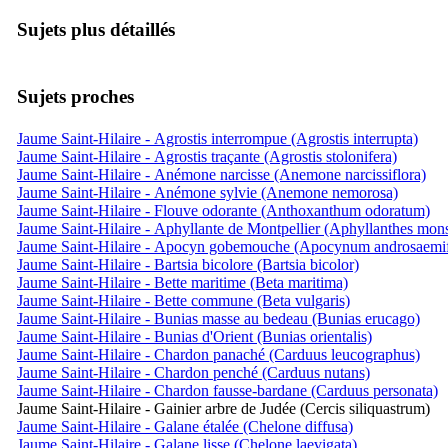
Sujets plus détaillés
Sujets proches
Jaume Saint-Hilaire - Agrostis interrompue (Agrostis interrupta)
Jaume Saint-Hilaire - Agrostis traçante (Agrostis stolonifera)
Jaume Saint-Hilaire - Anémone narcisse (Anemone narcissiflora)
Jaume Saint-Hilaire - Anémone sylvie (Anemone nemorosa)
Jaume Saint-Hilaire - Flouve odorante (Anthoxanthum odoratum)
Jaume Saint-Hilaire - Aphyllante de Montpellier (Aphyllanthes mons
Jaume Saint-Hilaire - Apocyn gobemouche (Apocynum androsaemi
Jaume Saint-Hilaire - Bartsia bicolore (Bartsia bicolor)
Jaume Saint-Hilaire - Bette maritime (Beta maritima)
Jaume Saint-Hilaire - Bette commune (Beta vulgaris)
Jaume Saint-Hilaire - Bunias masse au bedeau (Bunias erucago)
Jaume Saint-Hilaire - Bunias d'Orient (Bunias orientalis)
Jaume Saint-Hilaire - Chardon panaché (Carduus leucographus)
Jaume Saint-Hilaire - Chardon penché (Carduus nutans)
Jaume Saint-Hilaire - Chardon fausse-bardane (Carduus personata)
Jaume Saint-Hilaire - Gainier arbre de Judée (Cercis siliquastrum)
Jaume Saint-Hilaire - Galane étalée (Chelone diffusa)
Jaume Saint-Hilaire - Galane lisse (Chelone laevigata)