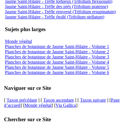
Jaume Saint-Hilaire - Trèfle tortueux (Trifolium flexuosum)
Jaume Saint-Hilaire - Trèfle des prés (Trifolium pratense)
Jaume Saint-Hilaire - Trèfle renversé (Trifolium resupinatum)
Jaume Saint-Hilaire - Trèfle étoilé (Trifolium stellatum)
Sujets plus larges
Monde végétal
Planches de botanique de Jaume Saint-Hilaire - Volume 1
Planches de botanique de Jaume Saint-Hilaire - Volume 2
Planches de botanique de Jaume Saint-Hilaire - Volume 3
Planches de botanique de Jaume Saint-Hilaire - Volume 4
Planches de botanique de Jaume Saint-Hilaire - Volume 5
Planches de botanique de Jaume Saint-Hilaire - Volume 6
Naviguer sur ce Site
[
Taxon précédant
] [
Taxon ascendant
] [
Taxon suivant
] [
Page
d’accueil
] [
Monde végétal
] [
Via Gallica
]
Chercher sur ce Site