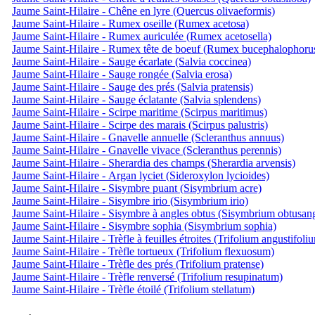
Jaume Saint-Hilaire - Chêne en lyre (Quercus olivaeformis)
Jaume Saint-Hilaire - Rumex oseille (Rumex acetosa)
Jaume Saint-Hilaire - Rumex auriculée (Rumex acetosella)
Jaume Saint-Hilaire - Rumex tête de boeuf (Rumex bucephalophoru
Jaume Saint-Hilaire - Sauge écarlate (Salvia coccinea)
Jaume Saint-Hilaire - Sauge rongée (Salvia erosa)
Jaume Saint-Hilaire - Sauge des prés (Salvia pratensis)
Jaume Saint-Hilaire - Sauge éclatante (Salvia splendens)
Jaume Saint-Hilaire - Scirpe maritime (Scirpus maritimus)
Jaume Saint-Hilaire - Scirpe des marais (Scirpus palustris)
Jaume Saint-Hilaire - Gnavelle annuelle (Scleranthus annuus)
Jaume Saint-Hilaire - Gnavelle vivace (Scleranthus perennis)
Jaume Saint-Hilaire - Sherardia des champs (Sherardia arvensis)
Jaume Saint-Hilaire - Argan lyciet (Sideroxylon lycioides)
Jaume Saint-Hilaire - Sisymbre puant (Sisymbrium acre)
Jaume Saint-Hilaire - Sisymbre irio (Sisymbrium irio)
Jaume Saint-Hilaire - Sisymbre à angles obtus (Sisymbrium obtusa
Jaume Saint-Hilaire - Sisymbre sophia (Sisymbrium sophia)
Jaume Saint-Hilaire - Trèfle à feuilles étroites (Trifolium angustifoli
Jaume Saint-Hilaire - Trèfle tortueux (Trifolium flexuosum)
Jaume Saint-Hilaire - Trèfle des prés (Trifolium pratense)
Jaume Saint-Hilaire - Trèfle renversé (Trifolium resupinatum)
Jaume Saint-Hilaire - Trèfle étoilé (Trifolium stellatum)