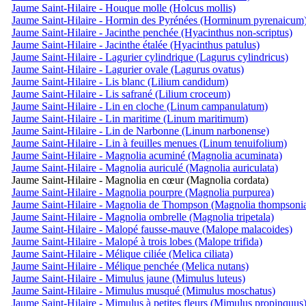
Jaume Saint-Hilaire - Houque molle (Holcus mollis)
Jaume Saint-Hilaire - Hormin des Pyrénées (Horminum pyrenaicum
Jaume Saint-Hilaire - Jacinthe penchée (Hyacinthus non-scriptus)
Jaume Saint-Hilaire - Jacinthe étalée (Hyacinthus patulus)
Jaume Saint-Hilaire - Lagurier cylindrique (Lagurus cylindricus)
Jaume Saint-Hilaire - Lagurier ovale (Lagurus ovatus)
Jaume Saint-Hilaire - Lis blanc (Lilium candidum)
Jaume Saint-Hilaire - Lis safrané (Lilium croceum)
Jaume Saint-Hilaire - Lin en cloche (Linum campanulatum)
Jaume Saint-Hilaire - Lin maritime (Linum maritimum)
Jaume Saint-Hilaire - Lin de Narbonne (Linum narbonense)
Jaume Saint-Hilaire - Lin à feuilles menues (Linum tenuifolium)
Jaume Saint-Hilaire - Magnolia acuminé (Magnolia acuminata)
Jaume Saint-Hilaire - Magnolia auriculé (Magnolia auriculata)
Jaume Saint-Hilaire - Magnolia en cœur (Magnolia cordata)
Jaume Saint-Hilaire - Magnolia pourpre (Magnolia purpurea)
Jaume Saint-Hilaire - Magnolia de Thompson (Magnolia thompsoni
Jaume Saint-Hilaire - Magnolia ombrelle (Magnolia tripetala)
Jaume Saint-Hilaire - Malopé fausse-mauve (Malope malacoides)
Jaume Saint-Hilaire - Malopé à trois lobes (Malope trifida)
Jaume Saint-Hilaire - Mélique ciliée (Melica ciliata)
Jaume Saint-Hilaire - Mélique penchée (Melica nutans)
Jaume Saint-Hilaire - Mimulus jaune (Mimulus luteus)
Jaume Saint-Hilaire - Mimulus musqué (Mimulus moschatus)
Jaume Saint-Hilaire - Mimulus à petites fleurs (Mimulus propinquus