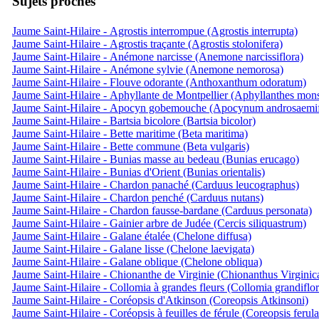
Sujets proches
Jaume Saint-Hilaire - Agrostis interrompue (Agrostis interrupta)
Jaume Saint-Hilaire - Agrostis traçante (Agrostis stolonifera)
Jaume Saint-Hilaire - Anémone narcisse (Anemone narcissiflora)
Jaume Saint-Hilaire - Anémone sylvie (Anemone nemorosa)
Jaume Saint-Hilaire - Flouve odorante (Anthoxanthum odoratum)
Jaume Saint-Hilaire - Aphyllante de Montpellier (Aphyllanthes mons
Jaume Saint-Hilaire - Apocyn gobemouche (Apocynum androsaemi
Jaume Saint-Hilaire - Bartsia bicolore (Bartsia bicolor)
Jaume Saint-Hilaire - Bette maritime (Beta maritima)
Jaume Saint-Hilaire - Bette commune (Beta vulgaris)
Jaume Saint-Hilaire - Bunias masse au bedeau (Bunias erucago)
Jaume Saint-Hilaire - Bunias d'Orient (Bunias orientalis)
Jaume Saint-Hilaire - Chardon panaché (Carduus leucographus)
Jaume Saint-Hilaire - Chardon penché (Carduus nutans)
Jaume Saint-Hilaire - Chardon fausse-bardane (Carduus personata)
Jaume Saint-Hilaire - Gainier arbre de Judée (Cercis siliquastrum)
Jaume Saint-Hilaire - Galane étalée (Chelone diffusa)
Jaume Saint-Hilaire - Galane lisse (Chelone laevigata)
Jaume Saint-Hilaire - Galane oblique (Chelone obliqua)
Jaume Saint-Hilaire - Chionanthe de Virginie (Chionanthus Virginic
Jaume Saint-Hilaire - Collomia à grandes fleurs (Collomia grandiflor
Jaume Saint-Hilaire - Coréopsis d'Atkinson (Coreopsis Atkinsoni)
Jaume Saint-Hilaire - Coréopsis à feuilles de férule (Coreopsis ferula