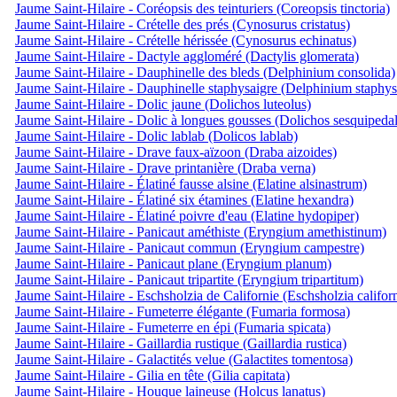
Jaume Saint-Hilaire - Coréopsis des teinturiers (Coreopsis tinctoria)
Jaume Saint-Hilaire - Crételle des prés (Cynosurus cristatus)
Jaume Saint-Hilaire - Crételle hérissée (Cynosurus echinatus)
Jaume Saint-Hilaire - Dactyle aggloméré (Dactylis glomerata)
Jaume Saint-Hilaire - Dauphinelle des bleds (Delphinium consolida)
Jaume Saint-Hilaire - Dauphinelle staphysaigre (Delphinium staphys
Jaume Saint-Hilaire - Dolic jaune (Dolichos luteolus)
Jaume Saint-Hilaire - Dolic à longues gousses (Dolichos sesquipedal
Jaume Saint-Hilaire - Dolic lablab (Dolicos lablab)
Jaume Saint-Hilaire - Drave faux-aïzoon (Draba aizoides)
Jaume Saint-Hilaire - Drave printanière (Draba verna)
Jaume Saint-Hilaire - Élatiné fausse alsine (Elatine alsinastrum)
Jaume Saint-Hilaire - Élatiné six étamines (Elatine hexandra)
Jaume Saint-Hilaire - Élatiné poivre d'eau (Elatine hydopiper)
Jaume Saint-Hilaire - Panicaut améthiste (Eryngium amethistinum)
Jaume Saint-Hilaire - Panicaut commun (Eryngium campestre)
Jaume Saint-Hilaire - Panicaut plane (Eryngium planum)
Jaume Saint-Hilaire - Panicaut tripartite (Eryngium tripartitum)
Jaume Saint-Hilaire - Eschsholzia de Californie (Eschsholzia califor
Jaume Saint-Hilaire - Fumeterre élégante (Fumaria formosa)
Jaume Saint-Hilaire - Fumeterre en épi (Fumaria spicata)
Jaume Saint-Hilaire - Gaillardia rustique (Gaillardia rustica)
Jaume Saint-Hilaire - Galactités velue (Galactites tomentosa)
Jaume Saint-Hilaire - Gilia en tête (Gilia capitata)
Jaume Saint-Hilaire - Houque laineuse (Holcus lanatus)