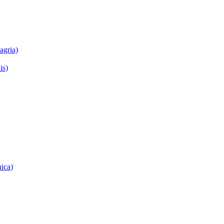
agria)
is)
nica)