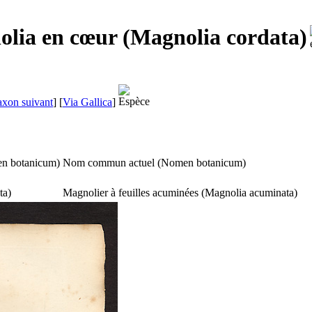
olia en cœur (Magnolia cordata)
axon suivant
]
[
Via Gallica
]
n botanicum
)
Nom commun actuel (
Nomen botanicum
)
ta
)
Magnolier à feuilles acuminées (
Magnolia acuminata
)