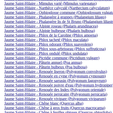
Jaume Saint-Hilaire - Mimulus varié (Mimulus variegatus)
Jaume Saint-Hilaire - Narthèce calyculé (Narthecium calyculatum)
Jaume Saint-Hilaire - Ophioglosse commune (Ophioglossum vulgat
Jaume Saint-Hilaire - Phalangère à grappes (Phalangium liliago)
Jaume Saint-Hilaire - Phalangère lis de St Bruno (Phalangium liliast
Jaume Saint-Hilaire - Alpiste roseau (Phalaris arundinacea)
Jaume Saint-Hilaire - Alpiste bulbeuse (Phalaris bulbosa)
Jaume Saint-Hilaire - Phlox de la Caroline (Phlox amoena)
Jaume Saint-Hilaire - Phlox tacheté (Phlox maculata)
Jaume Saint-Hilaire - Phlox odorant (Phlox suaveolens)
Jaume Saint-Hilaire - Phlox sous-arbrisseau (Phlox suffruticosa)
Jaume Saint-Hilaire - Phlox ondulé (Phlox undulata)
Jaume Saint-Hilaire - Picridie commune (Picridium vulgare)
Jaume Saint-Hilaire - Pâturin annuel (Poa annua)
Jaume Saint-Hilaire - Pâturin bulbeux (Poa bulbosa)
Jaume Saint-Hilaire - Renouée liseron (Polygonum convolvulus)
Jaume Saint-Hilaire - Renouée en cyme (Polygonum cymosum)
Jaume Saint-Hilaire - Renouée sarrasin (Polygonum fagopyrum)
Jaume Saint-Hilaire - Renouée poivre d'eau (Polygonum hydropiper
Jaume Saint-Hilaire - Renouée des Indes (Polygonum orientale)
Jaume Saint-Hilaire - Renouée persicaire (Polygonum persicaria)
Jaume Saint-Hilaire - Renouée vivipare (Polygonum viviparum)
Jaume Saint-Hilaire - Chêne blanc (Quercus alba)
Jaume Saint-Hilaire - Chêne à gros fruits (Quercus macrocarpa)
Jaume Saint-Hilaire - Chêne à feuilles obtuses (Quercus obtusiloba)