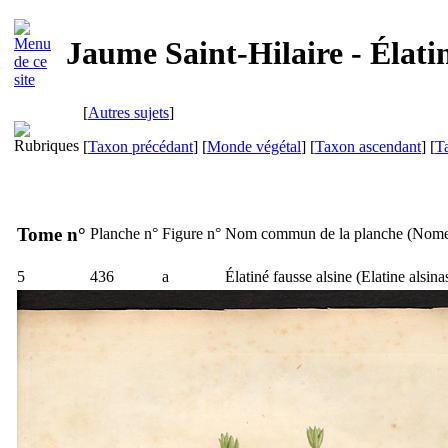
Jaume Saint-Hilaire - Élatin
[
Autres sujets
]
[
Taxon précédant
] [
Monde végétal
] [
Taxon ascendant
] [
T
Tome n°
Planche n°
Figure n°
Nom commun de la planche (
Nome
5
436
a
Élatiné fausse alsine (
Elatine alsin