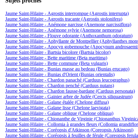
Sujets proches
Jaume Saint-Hilaire - Agrostis interrompue (Agrostis interrupta)
Jaume Saint-Hilaire - Agrostis traçante (Agrostis stolonifera)
Jaume Saint-Hilaire - Anémone narcisse (Anemone narcissiflora)
Jaume Saint-Hilaire - Anémone sylvie (Anemone nemorosa)
Jaume Saint-Hilaire - Flouve odorante (Anthoxanthum odoratum)
Jaume Saint-Hilaire - Aphyllante de Montpellier (Aphyllanthes mons
Jaume Saint-Hilaire - Apocyn gobemouche (Apocynum androsaemi
Jaume Saint-Hilaire - Bartsia bicolore (Bartsia bicolor)
Jaume Saint-Hilaire - Bette maritime (Beta maritima)
Jaume Saint-Hilaire - Bette commune (Beta vulgaris)
Jaume Saint-Hilaire - Bunias masse au bedeau (Bunias erucago)
Jaume Saint-Hilaire - Bunias d'Orient (Bunias orientalis)
Jaume Saint-Hilaire - Chardon panaché (Carduus leucographus)
Jaume Saint-Hilaire - Chardon penché (Carduus nutans)
Jaume Saint-Hilaire - Chardon fausse-bardane (Carduus personata)
Jaume Saint-Hilaire - Gainier arbre de Judée (Cercis siliquastrum)
Jaume Saint-Hilaire - Galane étalée (Chelone diffusa)
Jaume Saint-Hilaire - Galane lisse (Chelone laevigata)
Jaume Saint-Hilaire - Galane oblique (Chelone obliqua)
Jaume Saint-Hilaire - Chionanthe de Virginie (Chionanthus Virginic
Jaume Saint-Hilaire - Collomia à grandes fleurs (Collomia grandiflor
Jaume Saint-Hilaire - Coréopsis d'Atkinson (Coreopsis Atkinsoni)
Jaume Saint-Hilaire - Coréopsis à feuilles de férule (Coreopsis ferula