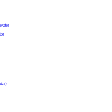
agria)
is)
nica)