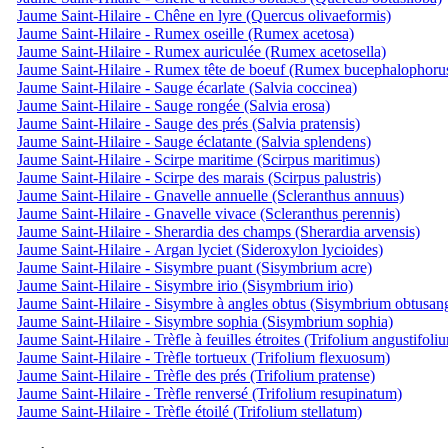
Jaume Saint-Hilaire - Chêne en lyre (Quercus olivaeformis)
Jaume Saint-Hilaire - Rumex oseille (Rumex acetosa)
Jaume Saint-Hilaire - Rumex auriculée (Rumex acetosella)
Jaume Saint-Hilaire - Rumex tête de boeuf (Rumex bucephalophoru
Jaume Saint-Hilaire - Sauge écarlate (Salvia coccinea)
Jaume Saint-Hilaire - Sauge rongée (Salvia erosa)
Jaume Saint-Hilaire - Sauge des prés (Salvia pratensis)
Jaume Saint-Hilaire - Sauge éclatante (Salvia splendens)
Jaume Saint-Hilaire - Scirpe maritime (Scirpus maritimus)
Jaume Saint-Hilaire - Scirpe des marais (Scirpus palustris)
Jaume Saint-Hilaire - Gnavelle annuelle (Scleranthus annuus)
Jaume Saint-Hilaire - Gnavelle vivace (Scleranthus perennis)
Jaume Saint-Hilaire - Sherardia des champs (Sherardia arvensis)
Jaume Saint-Hilaire - Argan lyciet (Sideroxylon lycioides)
Jaume Saint-Hilaire - Sisymbre puant (Sisymbrium acre)
Jaume Saint-Hilaire - Sisymbre irio (Sisymbrium irio)
Jaume Saint-Hilaire - Sisymbre à angles obtus (Sisymbrium obtusa
Jaume Saint-Hilaire - Sisymbre sophia (Sisymbrium sophia)
Jaume Saint-Hilaire - Trèfle à feuilles étroites (Trifolium angustifoli
Jaume Saint-Hilaire - Trèfle tortueux (Trifolium flexuosum)
Jaume Saint-Hilaire - Trèfle des prés (Trifolium pratense)
Jaume Saint-Hilaire - Trèfle renversé (Trifolium resupinatum)
Jaume Saint-Hilaire - Trèfle étoilé (Trifolium stellatum)