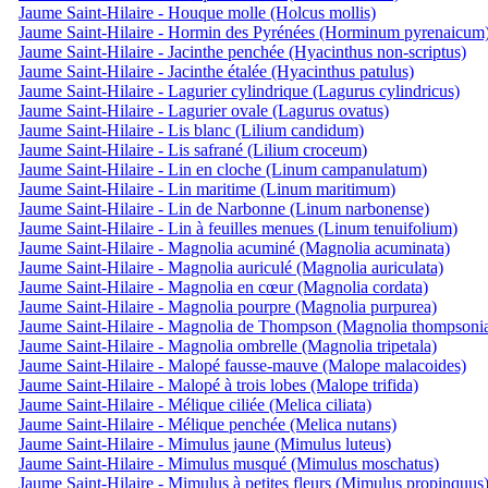
Jaume Saint-Hilaire - Houque molle (Holcus mollis)
Jaume Saint-Hilaire - Hormin des Pyrénées (Horminum pyrenaicum
Jaume Saint-Hilaire - Jacinthe penchée (Hyacinthus non-scriptus)
Jaume Saint-Hilaire - Jacinthe étalée (Hyacinthus patulus)
Jaume Saint-Hilaire - Lagurier cylindrique (Lagurus cylindricus)
Jaume Saint-Hilaire - Lagurier ovale (Lagurus ovatus)
Jaume Saint-Hilaire - Lis blanc (Lilium candidum)
Jaume Saint-Hilaire - Lis safrané (Lilium croceum)
Jaume Saint-Hilaire - Lin en cloche (Linum campanulatum)
Jaume Saint-Hilaire - Lin maritime (Linum maritimum)
Jaume Saint-Hilaire - Lin de Narbonne (Linum narbonense)
Jaume Saint-Hilaire - Lin à feuilles menues (Linum tenuifolium)
Jaume Saint-Hilaire - Magnolia acuminé (Magnolia acuminata)
Jaume Saint-Hilaire - Magnolia auriculé (Magnolia auriculata)
Jaume Saint-Hilaire - Magnolia en cœur (Magnolia cordata)
Jaume Saint-Hilaire - Magnolia pourpre (Magnolia purpurea)
Jaume Saint-Hilaire - Magnolia de Thompson (Magnolia thompsoni
Jaume Saint-Hilaire - Magnolia ombrelle (Magnolia tripetala)
Jaume Saint-Hilaire - Malopé fausse-mauve (Malope malacoides)
Jaume Saint-Hilaire - Malopé à trois lobes (Malope trifida)
Jaume Saint-Hilaire - Mélique ciliée (Melica ciliata)
Jaume Saint-Hilaire - Mélique penchée (Melica nutans)
Jaume Saint-Hilaire - Mimulus jaune (Mimulus luteus)
Jaume Saint-Hilaire - Mimulus musqué (Mimulus moschatus)
Jaume Saint-Hilaire - Mimulus à petites fleurs (Mimulus propinquus