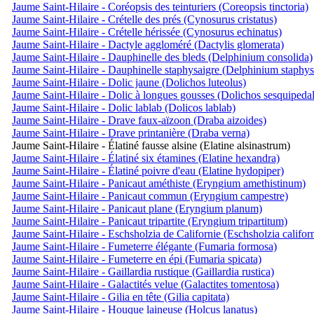
Jaume Saint-Hilaire - Coréopsis des teinturiers (Coreopsis tinctoria)
Jaume Saint-Hilaire - Crételle des prés (Cynosurus cristatus)
Jaume Saint-Hilaire - Crételle hérissée (Cynosurus echinatus)
Jaume Saint-Hilaire - Dactyle aggloméré (Dactylis glomerata)
Jaume Saint-Hilaire - Dauphinelle des bleds (Delphinium consolida)
Jaume Saint-Hilaire - Dauphinelle staphysaigre (Delphinium staphys
Jaume Saint-Hilaire - Dolic jaune (Dolichos luteolus)
Jaume Saint-Hilaire - Dolic à longues gousses (Dolichos sesquipedal
Jaume Saint-Hilaire - Dolic lablab (Dolicos lablab)
Jaume Saint-Hilaire - Drave faux-aïzoon (Draba aizoides)
Jaume Saint-Hilaire - Drave printanière (Draba verna)
Jaume Saint-Hilaire - Élatiné fausse alsine (Elatine alsinastrum)
Jaume Saint-Hilaire - Élatiné six étamines (Elatine hexandra)
Jaume Saint-Hilaire - Élatiné poivre d'eau (Elatine hydopiper)
Jaume Saint-Hilaire - Panicaut améthiste (Eryngium amethistinum)
Jaume Saint-Hilaire - Panicaut commun (Eryngium campestre)
Jaume Saint-Hilaire - Panicaut plane (Eryngium planum)
Jaume Saint-Hilaire - Panicaut tripartite (Eryngium tripartitum)
Jaume Saint-Hilaire - Eschsholzia de Californie (Eschsholzia califor
Jaume Saint-Hilaire - Fumeterre élégante (Fumaria formosa)
Jaume Saint-Hilaire - Fumeterre en épi (Fumaria spicata)
Jaume Saint-Hilaire - Gaillardia rustique (Gaillardia rustica)
Jaume Saint-Hilaire - Galactités velue (Galactites tomentosa)
Jaume Saint-Hilaire - Gilia en tête (Gilia capitata)
Jaume Saint-Hilaire - Houque laineuse (Holcus lanatus)