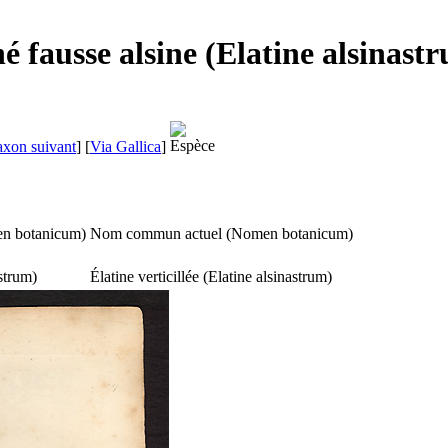
é fausse alsine (Elatine alsinast
axon suivant
]
[
Via Gallica
]
n botanicum
)
Nom commun actuel (
Nomen botanicum
)
astrum
)
Élatine verticillée (
Elatine alsinastrum
)