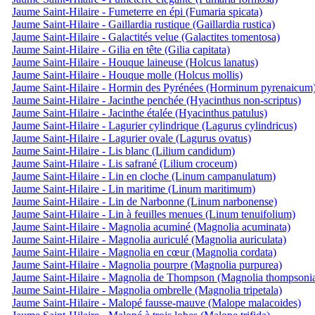
Jaume Saint-Hilaire - Fumeterre en épi (Fumaria spicata)
Jaume Saint-Hilaire - Gaillardia rustique (Gaillardia rustica)
Jaume Saint-Hilaire - Galactités velue (Galactites tomentosa)
Jaume Saint-Hilaire - Gilia en tête (Gilia capitata)
Jaume Saint-Hilaire - Houque laineuse (Holcus lanatus)
Jaume Saint-Hilaire - Houque molle (Holcus mollis)
Jaume Saint-Hilaire - Hormin des Pyrénées (Horminum pyrenaicum
Jaume Saint-Hilaire - Jacinthe penchée (Hyacinthus non-scriptus)
Jaume Saint-Hilaire - Jacinthe étalée (Hyacinthus patulus)
Jaume Saint-Hilaire - Lagurier cylindrique (Lagurus cylindricus)
Jaume Saint-Hilaire - Lagurier ovale (Lagurus ovatus)
Jaume Saint-Hilaire - Lis blanc (Lilium candidum)
Jaume Saint-Hilaire - Lis safrané (Lilium croceum)
Jaume Saint-Hilaire - Lin en cloche (Linum campanulatum)
Jaume Saint-Hilaire - Lin maritime (Linum maritimum)
Jaume Saint-Hilaire - Lin de Narbonne (Linum narbonense)
Jaume Saint-Hilaire - Lin à feuilles menues (Linum tenuifolium)
Jaume Saint-Hilaire - Magnolia acuminé (Magnolia acuminata)
Jaume Saint-Hilaire - Magnolia auriculé (Magnolia auriculata)
Jaume Saint-Hilaire - Magnolia en cœur (Magnolia cordata)
Jaume Saint-Hilaire - Magnolia pourpre (Magnolia purpurea)
Jaume Saint-Hilaire - Magnolia de Thompson (Magnolia thompsoni
Jaume Saint-Hilaire - Magnolia ombrelle (Magnolia tripetala)
Jaume Saint-Hilaire - Malopé fausse-mauve (Malope malacoides)