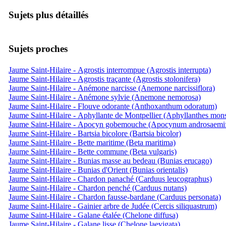
Sujets plus détaillés
Sujets proches
Jaume Saint-Hilaire - Agrostis interrompue (Agrostis interrupta)
Jaume Saint-Hilaire - Agrostis traçante (Agrostis stolonifera)
Jaume Saint-Hilaire - Anémone narcisse (Anemone narcissiflora)
Jaume Saint-Hilaire - Anémone sylvie (Anemone nemorosa)
Jaume Saint-Hilaire - Flouve odorante (Anthoxanthum odoratum)
Jaume Saint-Hilaire - Aphyllante de Montpellier (Aphyllanthes mons
Jaume Saint-Hilaire - Apocyn gobemouche (Apocynum androsaemi
Jaume Saint-Hilaire - Bartsia bicolore (Bartsia bicolor)
Jaume Saint-Hilaire - Bette maritime (Beta maritima)
Jaume Saint-Hilaire - Bette commune (Beta vulgaris)
Jaume Saint-Hilaire - Bunias masse au bedeau (Bunias erucago)
Jaume Saint-Hilaire - Bunias d'Orient (Bunias orientalis)
Jaume Saint-Hilaire - Chardon panaché (Carduus leucographus)
Jaume Saint-Hilaire - Chardon penché (Carduus nutans)
Jaume Saint-Hilaire - Chardon fausse-bardane (Carduus personata)
Jaume Saint-Hilaire - Gainier arbre de Judée (Cercis siliquastrum)
Jaume Saint-Hilaire - Galane étalée (Chelone diffusa)
Jaume Saint-Hilaire - Galane lisse (Chelone laevigata)