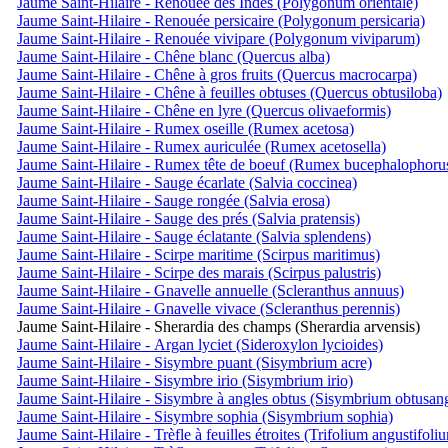
Jaume Saint-Hilaire - Renouée des Indes (Polygonum orientale)
Jaume Saint-Hilaire - Renouée persicaire (Polygonum persicaria)
Jaume Saint-Hilaire - Renouée vivipare (Polygonum viviparum)
Jaume Saint-Hilaire - Chêne blanc (Quercus alba)
Jaume Saint-Hilaire - Chêne à gros fruits (Quercus macrocarpa)
Jaume Saint-Hilaire - Chêne à feuilles obtuses (Quercus obtusiloba)
Jaume Saint-Hilaire - Chêne en lyre (Quercus olivaeformis)
Jaume Saint-Hilaire - Rumex oseille (Rumex acetosa)
Jaume Saint-Hilaire - Rumex auriculée (Rumex acetosella)
Jaume Saint-Hilaire - Rumex tête de boeuf (Rumex bucephalophoru
Jaume Saint-Hilaire - Sauge écarlate (Salvia coccinea)
Jaume Saint-Hilaire - Sauge rongée (Salvia erosa)
Jaume Saint-Hilaire - Sauge des prés (Salvia pratensis)
Jaume Saint-Hilaire - Sauge éclatante (Salvia splendens)
Jaume Saint-Hilaire - Scirpe maritime (Scirpus maritimus)
Jaume Saint-Hilaire - Scirpe des marais (Scirpus palustris)
Jaume Saint-Hilaire - Gnavelle annuelle (Scleranthus annuus)
Jaume Saint-Hilaire - Gnavelle vivace (Scleranthus perennis)
Jaume Saint-Hilaire - Sherardia des champs (Sherardia arvensis)
Jaume Saint-Hilaire - Argan lyciet (Sideroxylon lycioides)
Jaume Saint-Hilaire - Sisymbre puant (Sisymbrium acre)
Jaume Saint-Hilaire - Sisymbre irio (Sisymbrium irio)
Jaume Saint-Hilaire - Sisymbre à angles obtus (Sisymbrium obtusa
Jaume Saint-Hilaire - Sisymbre sophia (Sisymbrium sophia)
Jaume Saint-Hilaire - Trèfle à feuilles étroites (Trifolium angustifoli