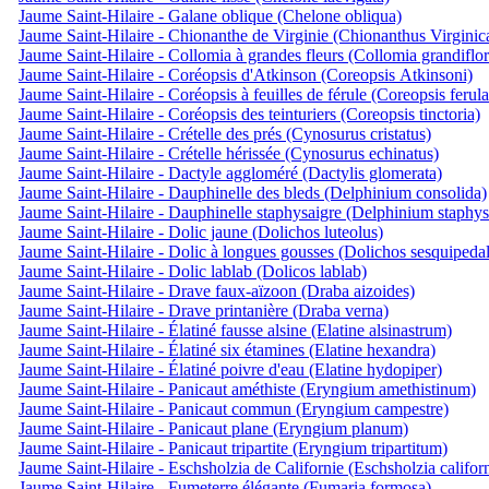
Jaume Saint-Hilaire - Galane oblique (Chelone obliqua)
Jaume Saint-Hilaire - Chionanthe de Virginie (Chionanthus Virginic
Jaume Saint-Hilaire - Collomia à grandes fleurs (Collomia grandiflor
Jaume Saint-Hilaire - Coréopsis d'Atkinson (Coreopsis Atkinsoni)
Jaume Saint-Hilaire - Coréopsis à feuilles de férule (Coreopsis ferula
Jaume Saint-Hilaire - Coréopsis des teinturiers (Coreopsis tinctoria)
Jaume Saint-Hilaire - Crételle des prés (Cynosurus cristatus)
Jaume Saint-Hilaire - Crételle hérissée (Cynosurus echinatus)
Jaume Saint-Hilaire - Dactyle aggloméré (Dactylis glomerata)
Jaume Saint-Hilaire - Dauphinelle des bleds (Delphinium consolida)
Jaume Saint-Hilaire - Dauphinelle staphysaigre (Delphinium staphys
Jaume Saint-Hilaire - Dolic jaune (Dolichos luteolus)
Jaume Saint-Hilaire - Dolic à longues gousses (Dolichos sesquipedal
Jaume Saint-Hilaire - Dolic lablab (Dolicos lablab)
Jaume Saint-Hilaire - Drave faux-aïzoon (Draba aizoides)
Jaume Saint-Hilaire - Drave printanière (Draba verna)
Jaume Saint-Hilaire - Élatiné fausse alsine (Elatine alsinastrum)
Jaume Saint-Hilaire - Élatiné six étamines (Elatine hexandra)
Jaume Saint-Hilaire - Élatiné poivre d'eau (Elatine hydopiper)
Jaume Saint-Hilaire - Panicaut améthiste (Eryngium amethistinum)
Jaume Saint-Hilaire - Panicaut commun (Eryngium campestre)
Jaume Saint-Hilaire - Panicaut plane (Eryngium planum)
Jaume Saint-Hilaire - Panicaut tripartite (Eryngium tripartitum)
Jaume Saint-Hilaire - Eschsholzia de Californie (Eschsholzia califor
Jaume Saint-Hilaire - Fumeterre élégante (Fumaria formosa)