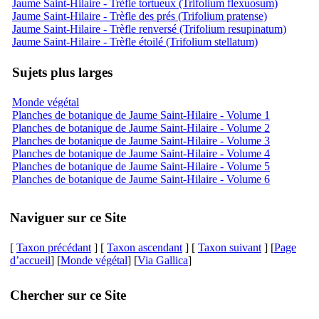
Jaume Saint-Hilaire - Trèfle tortueux (Trifolium flexuosum)
Jaume Saint-Hilaire - Trèfle des prés (Trifolium pratense)
Jaume Saint-Hilaire - Trèfle renversé (Trifolium resupinatum)
Jaume Saint-Hilaire - Trèfle étoilé (Trifolium stellatum)
Sujets plus larges
Monde végétal
Planches de botanique de Jaume Saint-Hilaire - Volume 1
Planches de botanique de Jaume Saint-Hilaire - Volume 2
Planches de botanique de Jaume Saint-Hilaire - Volume 3
Planches de botanique de Jaume Saint-Hilaire - Volume 4
Planches de botanique de Jaume Saint-Hilaire - Volume 5
Planches de botanique de Jaume Saint-Hilaire - Volume 6
Naviguer sur ce Site
[
Taxon précédant
] [
Taxon ascendant
] [
Taxon suivant
] [
Page
d’accueil
] [
Monde végétal
] [
Via Gallica
]
Chercher sur ce Site