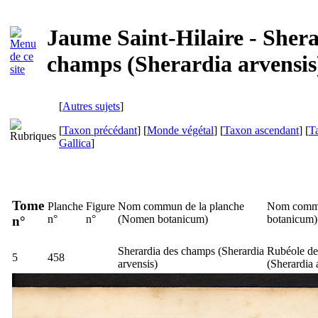
Jaume Saint-Hilaire - Shera
champs (Sherardia arvensis
[
Autres sujets
]
[
Taxon précédant
] [
Monde végétal
] [
Taxon ascendant
] [
T
Gallica
]
Tome
Planche
Figure
Nom commun de la planche
Nom commu
n°
n°
(
Nomen botanicum
)
botanicum
)
n°
Sherardia des champs (
Sherardia
Rubéole des
5
458
arvensis
)
(
Sherardia 