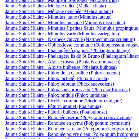
Jaume Saint-Hilaire - Malopé à trois lobes (Malope trifida)
Jaume Saint-Hilaire - Mélique ciliée (Melica ciliata)
Jaume Saint-Hilaire - Mélique penchée (Melica nutans)
Jaume Saint-Hilaire - Mimulus jaune (Mimulus luteus)
Jaume Saint-Hilaire - Mimulus musqué (Mimulus moschatus)
Jaume Saint-Hilaire - Mimulus à petites fleurs (Mimulus propinquus
Jaume Saint-Hilaire - Mimulus varié (Mimulus variegatus)
Jaume Saint-Hilaire - Narthèce calyculé (Narthecium calyculatum)
Jaume Saint-Hilaire - Ophioglosse commune (Ophioglossum vulgat
Jaume Saint-Hilaire - Phalangère à grappes (Phalangium liliago)
Jaume Saint-Hilaire - Phalangère lis de St Bruno (Phalangium liliast
Jaume Saint-Hilaire - Alpiste roseau (Phalaris arundinacea)
Jaume Saint-Hilaire - Alpiste bulbeuse (Phalaris bulbosa)
Jaume Saint-Hilaire - Phlox de la Caroline (Phlox amoena)
Jaume Saint-Hilaire - Phlox tacheté (Phlox maculata)
Jaume Saint-Hilaire - Phlox odorant (Phlox suaveolens)
Jaume Saint-Hilaire - Phlox sous-arbrisseau (Phlox suffruticosa)
Jaume Saint-Hilaire - Phlox ondulé (Phlox undulata)
Jaume Saint-Hilaire - Picridie commune (Picridium vulgare)
Jaume Saint-Hilaire - Pâturin annuel (Poa annua)
Jaume Saint-Hilaire - Pâturin bulbeux (Poa bulbosa)
Jaume Saint-Hilaire - Renouée liseron (Polygonum convolvulus)
Jaume Saint-Hilaire - Renouée en cyme (Polygonum cymosum)
Jaume Saint-Hilaire - Renouée sarrasin (Polygonum fagopyrum)
Jaume Saint-Hilaire - Renouée poivre d'eau (Polygonum hydropiper