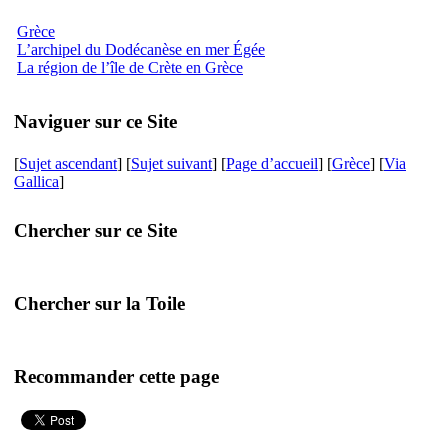
Grèce
L’archipel du Dodécanèse en mer Égée
La région de l’île de Crète en Grèce
Naviguer sur ce Site
[
Sujet ascendant
] [
Sujet suivant
] [
Page d’accueil
] [
Grèce
] [
Via
Gallica
]
Chercher sur ce Site
Chercher sur la Toile
Recommander cette page