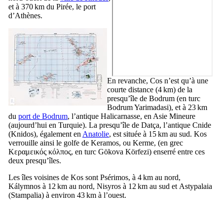
et à 370 km du Pirée, le port
d’Athènes.
En revanche,
Cos
n’est qu’à une
courte distance (4 km) de la
presqu’île de
Bodrum
(en turc
Bodrum Yarimadasi
), et à 23 km
du
port de
Bodrum
, l’antique Halicarnasse, en Asie Mineure
(aujourd’hui en Turquie). La presqu’île de
Datça
, l’antique Cnide
(
Knidos
), également en
Anatolie
, est située à 15 km au sud.
Kos
verrouille ainsi le golfe de
Keramos
, ou
Kerme
, (en grec
Κεραμεικός κόλπος
, en turc
Gökova Körfezi
) enserré entre ces
deux presqu’îles.
Les îles voisines de
Kos
sont
Psérimos
, à 4 km au nord,
Kálymnos
à 12 km au nord,
Nisyros
à 12 km au sud et
Astypalaia
(
Stampalia
) à environ 43 km à l’ouest.