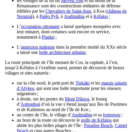
les vestiges de la fin du
Moyen Âge
et du début de la
Renaissance sont des constructions militaires de défense
édifiées par les
Chevaliers de Saint-Jean
, à
Kos
(
château de
Neratziá
), à
Paléo Pyli
, à
Andimáhia
et à
Kéfalos
;
L’
occupation ottomane
a laissé quelques mosquées avec
leur minaret, dont certaines sont encore en service,
notamment à
Platáni
;
L’
annexion italienne
dans la première moitié du
XXe
siècle
a laissé une
belle architecture urbaine
.
La route principale de l’île menant de
Cos
, la capitale, à l’est,
jusqu’à
Kéfalos
à l’extrême ouest, permet de découvrir de beaux
villages et sites naturels :
sur la côte nord, le petit port de
Tigkáki
et les
marais salants
d’
Alykes
, qui sont une halte importante pour les oiseaux
migrateurs ;
à droite, sur les pentes du
Mont
Dikeos
, le bourg
d’
Asfendioú
d’où la vue s’étend jusqu’aux îles de
Pserimos
et de
Kalimnos
au nord de l’île de
Kos
;
au centre de l’île, le village d’
Andimáhia
et sa
forteresse
;
au bout de la route on découvre le
golfe de
Kéfalos
qui
abrite les plus belles plages de l’île :
Paradise Beach
,
Camel
Beach
et cinq autres
Beaches
…