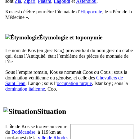
sont
Zía
,
Zipári
,
Platáni
,
Lagoudi
et
Asfendioú
.
Kos
est célèbre pour être l’île natale d’
Hippocrate
, le «
Père de la
Médecine
».
Étymologie et toponymie
Le nom de
Kos
(en grec
Κως
) proviendrait du nom grec du crabe
qui, dans l’Antiquité, était l’emblème des pièces de monnaie de
l’île.
Sous l’empire romain,
Kos
se nommait
Coos
ou
Cous
; sous la
domination vénitienne ou génoise, et celle des
Chevaliers de
Saint-Jean
, Lango ; sous l’
occupation turque
,
İstanköy
; sous la
domination italienne
,
Coo
.
Situation
L’île de
Kos
se trouve au centre
du
Dodécanèse
, à 119 km au
nord-ouest de la
ville de Rhodes
,