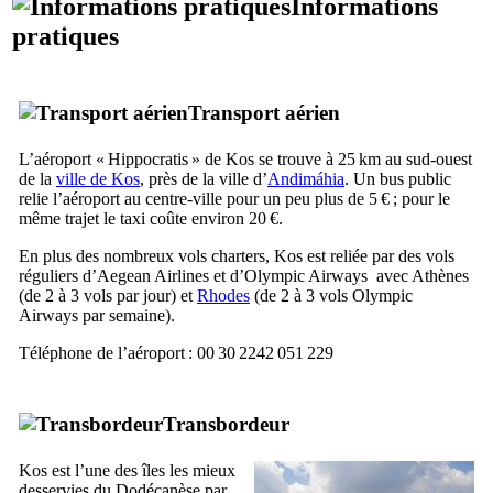
Informations
pratiques
Transport aérien
L’aéroport «
Hippocratis
» de
Kos
se trouve à 25 km au sud-ouest
de la
ville de
Kos
, près de la ville d’
Andimáhia
. Un bus public
relie l’aéroport au centre-ville pour un peu plus de 5 € ; pour le
même trajet le taxi coûte environ 20 €.
En plus des nombreux vols charters, Kos est reliée par des vols
réguliers d’
Aegean Airlines
et d’
Olympic Airways
avec Athènes
(de 2 à 3 vols par jour) et
Rhodes
(de 2 à 3 vols
Olympic
Airways
par semaine).
Téléphone de l’aéroport : 00 30 2242 051 229
Transbordeur
Kos
est l’une des îles les mieux
desservies du Dodécanèse par