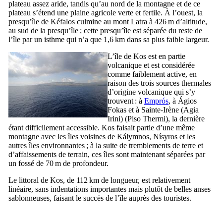
plateau assez aride, tandis qu’au nord de la montagne et de ce
plateau s’étend une plaine agricole verte et fertile. À l’ouest, la
presqu’île de
Kéfalos
culmine au mont
Latra
à 426 m d’altitude,
au sud de la presqu’île ; cette presqu’île est séparée du reste de
l’île par un isthme qui n’a que 1,6 km dans sa plus faible largeur.
L’île de
Kos
est en partie
volcanique et est considérée
comme faiblement active, en
raison des trois sources thermales
d’origine volcanique qui s’y
trouvent : à
Emprós
, à
Ágios
Fokas
et à Sainte-Irène (
Agia
Irini
) (
Piso Thermi
), la dernière
étant difficilement accessible.
Kos
faisait partie d’une même
montagne avec les îles voisines de
Kálymnos
,
Nísyros
et les
autres îles environnantes ; à la suite de tremblements de terre et
d’affaissements de terrain, ces îles sont maintenant séparées par
un fossé de 70 m de profondeur.
Le littoral de
Kos
, de 112 km de longueur, est relativement
linéaire, sans indentations importantes mais plutôt de belles anses
sablonneuses, faisant le succès de l’île auprès des touristes.