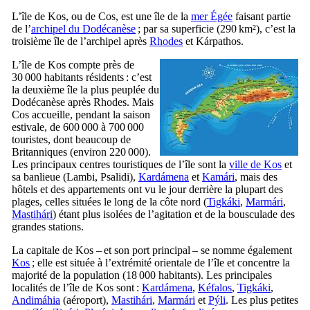
L’île de
Kos
, ou de
Cos
, est une île de la
mer Égée
faisant partie
de l’
archipel du Dodécanèse
; par sa superficie (290 km²), c’est la
troisième île de l’archipel après
Rhodes
et
Kárpathos
.
L’île de
Kos
compte près de
30 000 habitants résidents : c’est
la deuxième île la plus peuplée du
Dodécanèse après Rhodes. Mais
Cos
accueille, pendant la saison
estivale, de 600 000 à 700 000
touristes, dont beaucoup de
Britanniques (environ 220 000).
Les principaux centres touristiques de l’île sont la
ville de
Kos
et
sa banlieue (
Lambi
,
Psalidi
),
Kardámena
et
Kamári
, mais des
hôtels et des appartements ont vu le jour derrière la plupart des
plages, celles situées le long de la côte nord (
Tigkáki
,
Marmári
,
Mastihári
) étant plus isolées de l’agitation et de la bousculade des
grandes stations.
La capitale de
Kos
– et son port principal – se nomme également
Kos
; elle est située à l’extrémité orientale de l’île et concentre la
majorité de la population (18 000 habitants). Les principales
localités de l’île de
Kos
sont :
Kardámena
,
Kéfalos
,
Tigkáki
,
Andimáhia
(aéroport),
Mastihári
,
Marmári
et
Pýli
. Les plus petites