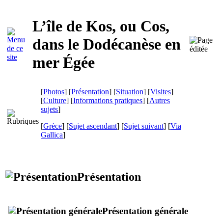
L’île de
Kos
, ou Cos,
dans le Dodécanèse en
mer Égée
[
Photos
] [
Présentation
] [
Situation
] [
Visites
]
[
Culture
] [
Informations pratiques
] [
Autres
sujets
]
[
Grèce
] [
Sujet ascendant
] [
Sujet suivant
]
[
Via
Gallica
]
Présentation
Présentation générale