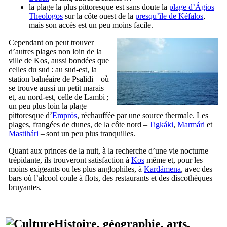
la plage la plus pittoresque est sans doute la
plage d’
Ágios
Theologos
sur la côte ouest de la
presqu’île de
Kéfalos
,
mais son accès est un peu moins facile.
Cependant on peut trouver
d’autres plages non loin de la
ville de
Kos
, aussi bondées que
celles du sud : au sud-est, la
station balnéaire de
Psalidi
– où
se trouve aussi un petit marais –
et, au nord-est, celle de
Lambi
;
un peu plus loin la plage
pittoresque d’
Emprós
, réchauffée par une source thermale. Les
plages, frangées de dunes, de la côte nord –
Tigkáki
,
Marmári
et
Mastihári
– sont un peu plus tranquilles.
Quant aux princes de la nuit, à la recherche d’une vie nocturne
trépidante, ils trouveront satisfaction à
Kos
même et, pour les
moins exigeants ou les plus anglophiles, à
Kardámena
, avec des
bars où l’alcool coule à flots, des restaurants et des discothèques
bruyantes.
Histoire, géographie, arts,