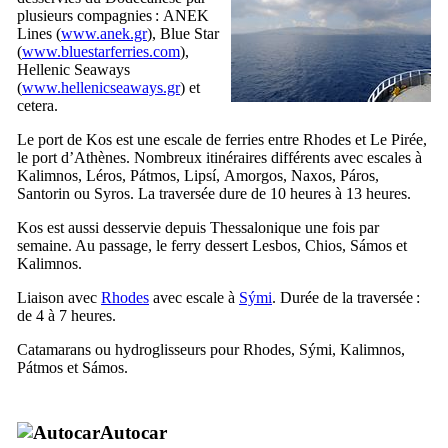
plusieurs compagnies :
ANEK
Lines
(
www.anek.gr
),
Blue Star
(
www.bluestarferries.com
),
Hellenic Seaways
(
www.hellenicseaways.gr
) et
cetera.
Le port de
Kos
est une escale de ferries entre Rhodes et Le Pirée,
le port d’Athènes. Nombreux itinéraires différents avec escales à
Kalimnos
,
Léros
,
Pátmos
,
Lipsí
,
Amorgos
,
Naxos
,
Páros
,
Santorin
ou
Syros
. La traversée dure de 10 heures à 13 heures.
Kos
est aussi desservie depuis Thessalonique une fois par
semaine. Au passage, le ferry dessert
Lesbos
,
Chios
,
Sámos
et
Kalimnos
.
Liaison avec
Rhodes
avec escale à
Sými
. Durée de la traversée :
de 4 à 7 heures.
Catamarans ou hydroglisseurs pour Rhodes,
Sými
,
Kalimnos
,
Pátmos
et
Sámos
.
Autocar