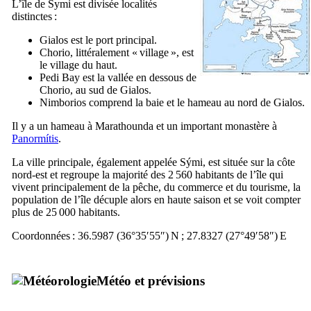
L’île de Symi est divisée localités
distinctes :
Gialos
est le port principal.
Chorio
, littéralement « village », est
le village du haut.
Pedi
Bay est la vallée en dessous de
Chorio
, au sud de
Gialos
.
Nimborios
comprend la baie et le hameau au nord de
Gialos
.
Il y a un hameau à
Marathounda
et un important monastère à
Panormítis
.
La ville principale, également appelée
Sými
, est située sur la côte
nord-est et regroupe la majorité des 2 560 habitants de l’île qui
vivent principalement de la pêche, du commerce et du tourisme, la
population de l’île décuple alors en haute saison et se voit compter
plus de 25 000 habitants.
Coordonnées : 36.5987 (36°35′55″)
N ; 27.8327 (27°49′58″)
E
Météo et prévisions