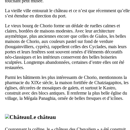
touchant petit musée.
La vieille ville entourait le château et ce n’est que récemment qu’elle
s’est étendue en direction du port.
Le vieux bourg de
Chorio
forme un dédale de ruelles calmes et
claires, bordées de maisons modestes. Avec leur architecture
asymétrique, plus anciennes encore que celles de
Gialos
, les belles
maisons de
Chorio
, aux couleurs pastel sur fond de verdure
(bougainvilliers, cyprès), rappellent celles des Cyclades, mais leurs
portes et leurs fenêtres sont souvent ornées d’éléments décoratifs
néo-classiques et les intérieurs conservent des belles boiseries
sculptées. Longtemps abandonnées, certaines d’entre elles ont été
restaurées.
Parmi les bâtiments les plus intéressants de
Chorio
, mentionnons la
pharmacie du
XIXe
siècle, la maison fortifiée de
Chatziagapitos
, les
églises, décorées de mosaïques de galets, et surtout le
Kastro
,
construit avec des blocs antiques. Il renferme la plus belle église du
village, la
Mégala Panaghia
, ornée de belles fresques et d’icônes.
Le château
Couronnant la colline, le « château des Chevaliers » a été construit