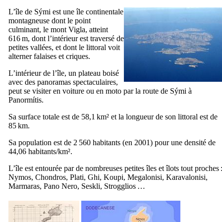
L’île de
Sými
est une île continentale
montagneuse dont le point
culminant, le mont
Vigla
, atteint
616 m, dont l’intérieur est traversé de
petites vallées, et dont le littoral voit
alterner falaises et criques.
L’intérieur de l’île, un plateau boisé
avec des panoramas spectaculaires,
peut se visiter en voiture ou en moto par la route de
Sými
à
Panormítis
.
Sa surface totale est de 58,1 km² et la longueur de son littoral est de
85 km.
Sa population est de 2 560 habitants (en 2001) pour une densité de
44,06 habitants/km².
L’île est entourée par de nombreuses petites îles et îlots tout proches 
Nymos
,
Chondros
,
Plati
,
Ghi
,
Koupi
,
Megalonisi
,
Karavalonisi
,
Marmaras
,
Pano Nero
,
Seskli
,
Strogglios
…