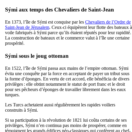
Sými
aux temps des Chevaliers de Saint-Jean
En 1373, l’île de
Sými
est conquise par les
Chevaliers de l’Ordre de
Saint-Jean de Jérusalem
. Ceux-ci équipèrent leur flotte des bateaux à
voile fabriqués à
Sými
parce qu’ils étaient réputés pour leur rapidité.
La construction de bateaux et le commerce valut à l’île une certaine
prospérité.
Sými
sous le joug ottoman
En 1522, l’île de
Sými
passa aux mains de l’empire ottoman.
Sými
évita une conquête par la force en acceptant de payer un tribut sous
la forme d’éponges. En vertu de cet accord, elle bénéficia de divers
privilèges : elle obtint notamment le statut de port franc et le droit
pour ses pêcheurs d’éponges de travailler librement dans les eaux
turques.
Les Turcs achetaient aussi régulièrement les rapides voiliers
construits à
Sými
.
Si sa participation à la révolution de 1821 lui coûta certains de ses
privilèges,
Sými
n’en continua pas moins de prospérer, comme en
témoignent les grands édifices néo-classiques qui confèrent au chef-