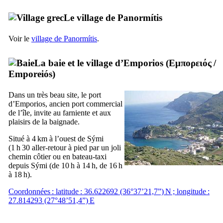
Le village de
Panormítis
Voir le
village de
Panormítis
.
La baie et le village d’Emporios (
Εμπορειός
/
Emporeiós
)
Dans un très beau site, le port
d’Emporios, ancien port commercial
de l’île, invite au farniente et aux
plaisirs de la baignade.
Situé à 4 km à l’ouest de
Sými
(1 h 30 aller-retour à pied par un joli
chemin côtier ou en bateau-taxi
depuis
Sými
(de 10 h à 14 h, de 16 h
à 18 h).
Coordonnées : latitude : 36.622692 (36°37’21,7”) N ; longitude :
27.814293 (27°48’51,4”) E