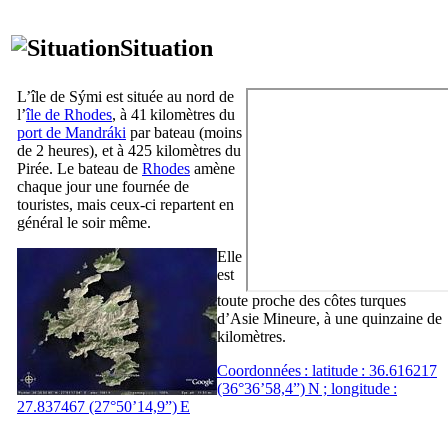
Situation
L’île de
Sými
est située au nord de
l’
île de Rhodes
, à 41 kilomètres du
port de
Mandráki
par bateau (moins
de 2 heures), et à 425 kilomètres du
Pirée. Le bateau de
Rhodes
amène
chaque jour une fournée de
touristes, mais ceux-ci repartent en
général le soir même.
Elle
est
toute proche des côtes turques
d’Asie Mineure, à une quinzaine de
kilomètres.
Coordonnées : latitude : 36.616217
(36°36’58,4”) N ; longitude :
27.837467 (27°50’14,9”) E