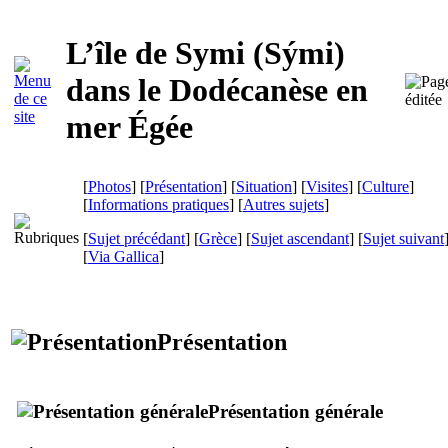
L’île de Symi (
Sými
)
dans le Dodécanèse en
mer Égée
[
Photos
] [
Présentation
] [
Situation
] [
Visites
] [
Culture
]
[
Informations pratiques
] [
Autres sujets
]
[
Sujet précédant
] [
Grèce
] [
Sujet ascendant
] [
Sujet suivant
[
Via Gallica
]
Présentation
Présentation générale