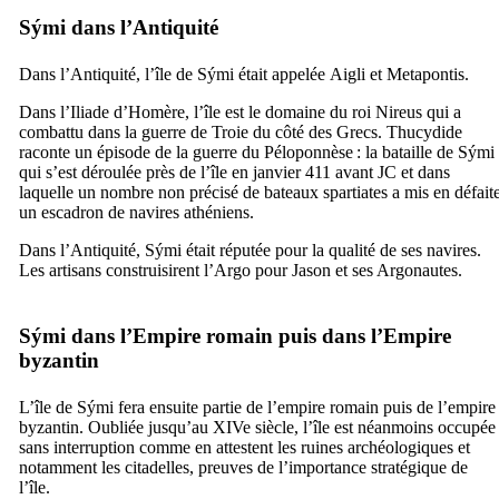
Sými
dans l’Antiquité
Dans l’Antiquité, l’île de
Sými
était appelée
Aigli
et
Metapontis
.
Dans l’Iliade d’Homère, l’île est le domaine du roi Nireus qui a
combattu dans la guerre de Troie du côté des Grecs. Thucydide
raconte un épisode de la guerre du Péloponnèse : la bataille de
Sými
qui s’est déroulée près de l’île en janvier 411 avant JC et dans
laquelle un nombre non précisé de bateaux spartiates a mis en défait
un escadron de navires athéniens.
Dans l’Antiquité,
Sými
était réputée pour la qualité de ses navires.
Les artisans construisirent l’Argo pour Jason et ses Argonautes.
Sými
dans l’Empire romain puis dans l’Empire
byzantin
L’île de
Sými
fera ensuite partie de l’empire romain puis de l’empire
byzantin. Oubliée jusqu’au
XIVe
siècle, l’île est néanmoins occupée
sans interruption comme en attestent les ruines archéologiques et
notamment les citadelles, preuves de l’importance stratégique de
l’île.