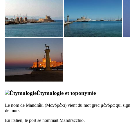
Étymologie et toponymie
Le nom de
Mandráki
(
Μανδράκι
) vient du mot grec
μάνδρα
qui sign
de murs.
En italien, le port se nommait
Mandracchio
.