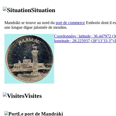
Situation
Mandráki
se trouve au nord du
port de commerce
Emborio
dont il es
une longue digue jalonnée de moulins.
Coordonnées : latitude : 36.447972 (3
longitude : 28.225937 (28°13’33,3”) 
Visites
Le port de
Mandráki