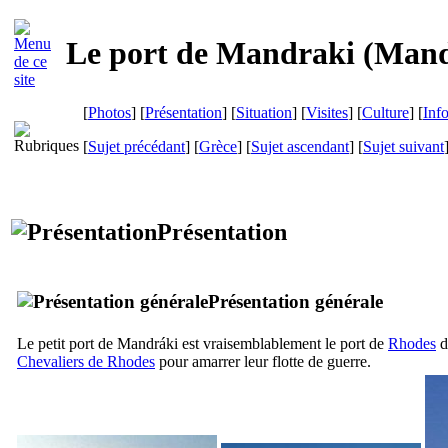
Le port de Mandraki (
Mand
[
Photos
] [
Présentation
] [
Situation
] [
Visites
] [
Culture
] [
Inf
[
Sujet précédant
] [
Grèce
] [
Sujet ascendant
] [
Sujet suivant
Présentation
Présentation générale
Le petit port de
Mandráki
est vraisemblablement le port de
Rhodes
d
Chevaliers de Rhodes
pour amarrer leur flotte de guerre.