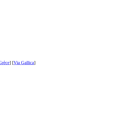
Grèce
] [
Via Gallica
]