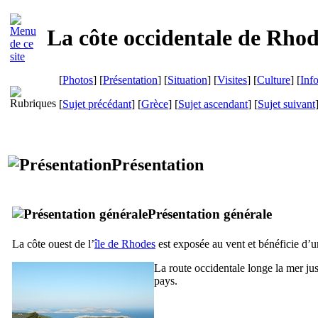
La côte occidentale de Rhod
[
Photos
] [
Présentation
] [
Situation
] [
Visites
] [
Culture
] [
Inf
[
Sujet précédant
] [
Grèce
] [
Sujet ascendant
] [
Sujet suivant
Présentation
Présentation générale
La côte ouest de l’
île de Rhodes
est exposée au vent et bénéficie d’un
La route occidentale longe la mer ju
pays.