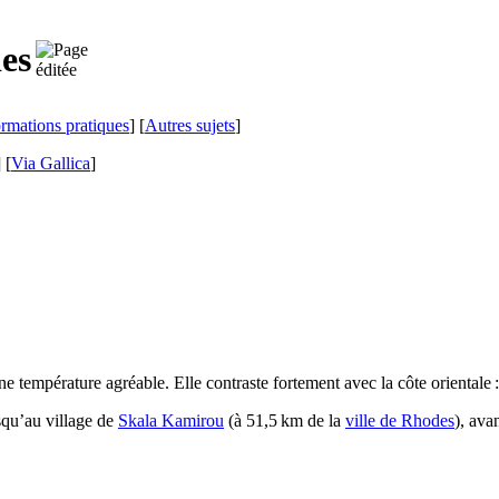
es
ormations pratiques
] [
Autres sujets
]
]
[
Via Gallica
]
e température agréable. Elle contraste fortement avec la côte orientale :
squ’au village de
Skala Kamirou
(à 51,5 km de la
ville de Rhodes
), ava