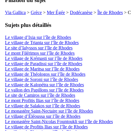
Filiation du sujet
Via Gallica
>
Grèce
>
Mer Égée
>
Dodécanèse
>
Île de Rhodes
> Cô
Sujets plus détaillés
Le village d’Ixia sur l’île de Rhodes
Le village de Trianta sur l’île de Rhodes
Le site d’Ialyssos sur l’île de Rhodes
Le mont Filérimos sur l’île de Rhodes
Le village de Krémasti sur l’île de Rhodes
Le village de Paradissi sur l’île de Rhodes
Le village de Maritsa sur l’île de Rhodes
Le village de Théologos sur l’île de Rhodes
Le village de Soroni sur l’île de Rhodes
Le village de Kalopétra sur l’île de Rhodes
Le vallon des Papillons sur l’île de Rhodes
Le site de Camiros sur l’île de Rhodes
Le mont Profitis Ilias sur l’île de Rhodes
Le village de Salakos sur l’île de Rhodes
Le monastère Saint-Nectaire sur l’île de Rhodes
Le village d’Éléoussa sur l’île de Rhodes
Le monastère Saint-Nicolas Fountoukli sur l’île de Rhodes
Le village de Profitis Ilias sur l’île de Rhodes