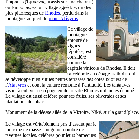
Émponas
(
Έμπωνας
, « assis sur une chaire »),
ou
Embonas
, est un village agréable, un des
plus pittoresques de
Rhodes
, perdu dans la
montagne, au pied du
mont
Atávyros
.
Ce village de
montagne,
entouré de
vignes
réputées, est
considéré
comme la
capitale vinicole de Rhodes. Il doit
sa célébrité au cépage «
athiri
» qui
se développe bien sur les petites terrasses des coteaux ouest de
l’
Atávyros
et dont la culture remonte à l’antiquité. Les tentatives
visant à cultiver ce cépage en dehors de Rhodes ont toutes échoué.
Le village est aussi célèbre pour ses fruits, ses oliveraies et ses
plantations de tabac.
Monument de la déesse ailée de la Victoire,
Niké
, sur la grand’place
Le village est véritablement pris d’assaut par le
tourisme de masse : un grand nombre de
tavernes locales, célèbres pour leurs barbecues