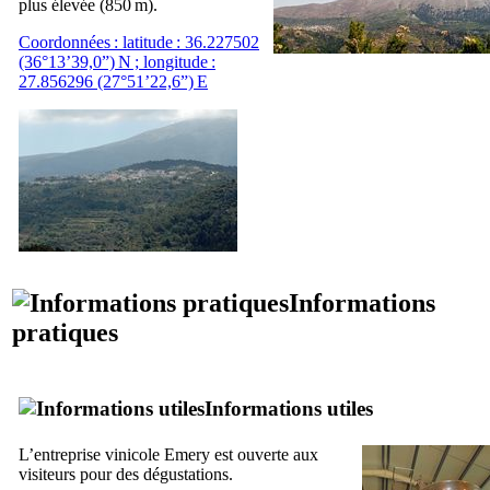
plus élevée (850 m).
Coordonnées : latitude :
36.227502
(36°13’39,0”) N ; longitude :
27.856296 (27°51’22,6”) E
Informations
pratiques
Informations utiles
L’entreprise vinicole Emery est ouverte aux
visiteurs pour des dégustations.