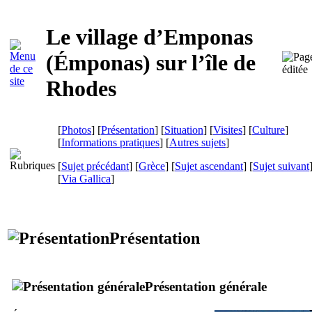
Le village d’Emponas
(
Émponas
) sur l’île de
Rhodes
[
Photos
] [
Présentation
] [
Situation
] [
Visites
] [
Culture
]
[
Informations pratiques
] [
Autres sujets
]
[
Sujet précédant
] [
Grèce
] [
Sujet ascendant
] [
Sujet suivant
[
Via Gallica
]
Présentation
Présentation générale