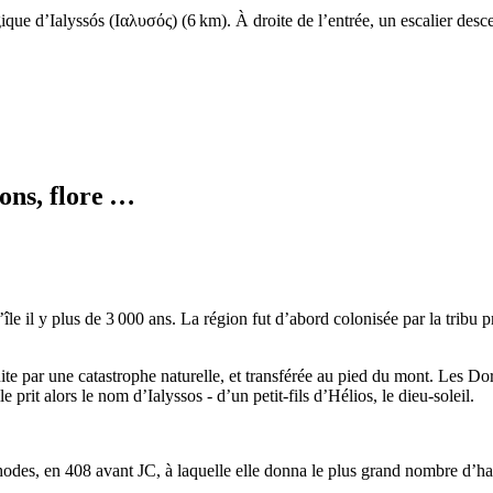
gique d’
Ialyssós
(
Ιαλυσός
) (6 km). À droite de l’entrée, un escalier des
ions, flore …
l’île il y plus de 3 000 ans. La région fut d’abord colonisée par la tribu 
uite par une catastrophe naturelle, et transférée au pied du mont. Les D
lle prit alors le nom d’Ialyssos - d’un petit-fils d’Hélios, le dieu-soleil.
hodes, en 408 avant JC, à laquelle elle donna le plus grand nombre d’habi