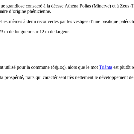
que grandiose consacré à la déesse
Athéna Polias
(Minerve) et à Zeus (
aire d’origine phénicienne.
lles-mêmes à demi recouvertes par les vestiges d’une basilique paléochr
3 m de longueur sur 12 m de largeur.
nt utilisé pour la commune (
δήμος
), alors que le mot
Triánta
est plutôt r
a prospérité, traits qui caractérisent très nettement le développement de 