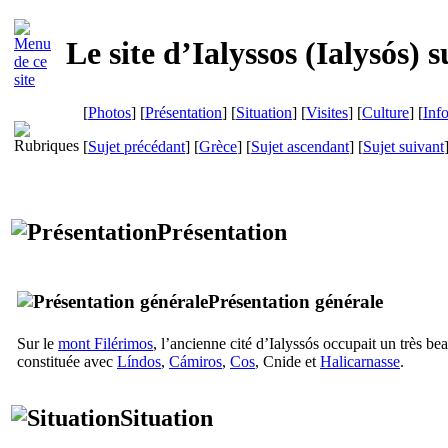
Le site d’Ialyssos (
Ialysós
) s
[
Photos
] [
Présentation
] [
Situation
] [
Visites
] [
Culture
] [
Inf
[
Sujet précédant
] [
Grèce
] [
Sujet ascendant
] [
Sujet suivant
Présentation
Présentation générale
Sur le
mont
Filérimos
, l’ancienne cité d’
Ialyssós
occupait un très beau
constituée avec
Líndos
,
Cámiros
,
Cos
, Cnide et
Halicarnasse
.
Situation