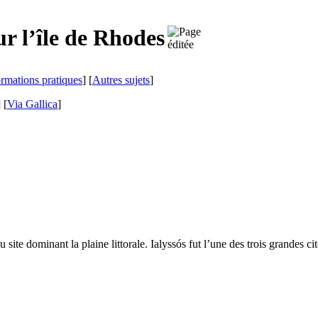
ur l’île de Rhodes
ormations pratiques
] [
Autres sujets
]
]
[
Via Gallica
]
 site dominant la plaine littorale.
Ialyssós
fut l’une des trois grandes ci