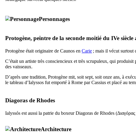
Personnages
Protogène, peintre de la seconde moitié du
IVe
siècle
Protogène était originaire de
Caunos
en
Carie
; mais il vécut surtout
C’était un artiste très consciencieux et très scrupuleux, qui produisi
des vaisseaux.
D’après une tradition, Protogène mit, soit sept, soit onze ans, à exéc
le tableau d’Ialyssos fut emporté à Rome par Cassius et placé au tem
Diagoras de Rhodes
Ialyssós
est aussi la patrie du boxeur
Diagoras
de Rhodes (
Διαγόρας
Architecture