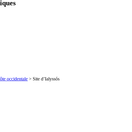
iques
ôte occidentale
> Site d’
Ialyssós