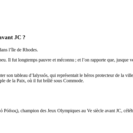
 avant JC ?
 dans l’île de Rhodes.
t peu. Il fut longtemps pauvre et méconnu ; et l’on rapporte que, jusque v
uter son tableau d’
Ialyssós
, qui représentait le héros protecteur de la vi
ple de la Paix, où il fut brûlé sous Commode.
 ό Ρόδιος
), champion des Jeux Olympiques au
Ve
siècle avant JC, céléb