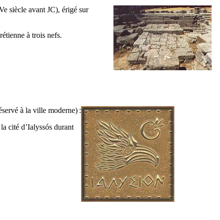
IVe
siècle avant JC), érigé sur
étienne à trois nefs.
éservé à la ville moderne) :
la cité d’
Ialyssós
durant