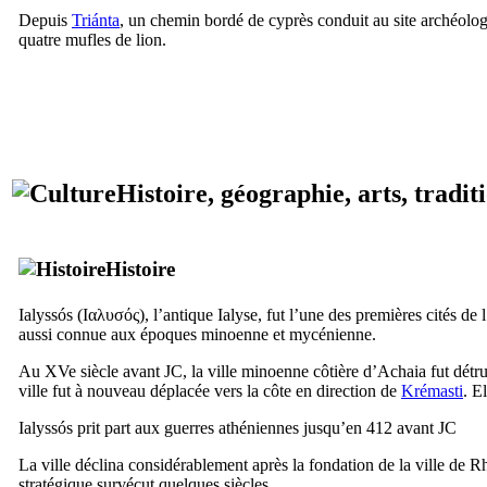
Depuis
Triánta
, un chemin bordé de cyprès conduit au site archéolo
quatre mufles de lion.
Histoire, géographie, arts, tradit
Histoire
Ialyssós
(
Ιαλυσός
), l’antique Ialyse, fut l’une des premières cités de 
aussi connue aux époques minoenne et mycénienne.
Au
XVe
siècle avant JC, la ville minoenne côtière d’
Achaia
fut détr
ville fut à nouveau déplacée vers la côte en direction de
Krémasti
. E
Ialyssós
prit part aux guerres athéniennes jusqu’en 412 avant JC
La ville déclina considérablement après la fondation de la ville de R
stratégique survécut quelques siècles.