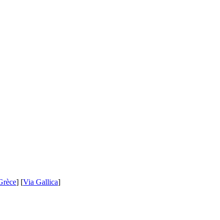
Grèce
] [
Via Gallica
]