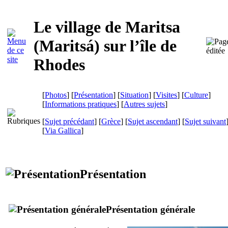
Le village de Maritsa
(
Maritsá
) sur l’île de
Rhodes
[
Photos
] [
Présentation
] [
Situation
] [
Visites
] [
Culture
]
[
Informations pratiques
] [
Autres sujets
]
[
Sujet précédant
] [
Grèce
] [
Sujet ascendant
] [
Sujet suivant
[
Via Gallica
]
Présentation
Présentation générale