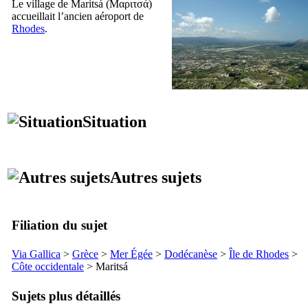
Le village de
Maritsá
(
Μαριτσά
)
accueillait l’ancien aéroport de
Rhodes
.
Situation
Autres sujets
Filiation du sujet
Via Gallica
>
Grèce
>
Mer Égée
>
Dodécanèse
>
Île de Rhodes
>
Côte occidentale
>
Maritsá
Sujets plus détaillés