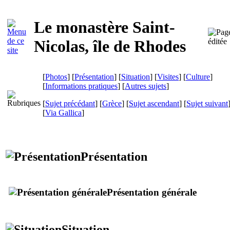
Le monastère Saint-
Nicolas, île de Rhodes
[
Photos
] [
Présentation
] [
Situation
] [
Visites
] [
Culture
]
[
Informations pratiques
] [
Autres sujets
]
[
Sujet précédant
] [
Grèce
] [
Sujet ascendant
] [
Sujet suivant
[
Via Gallica
]
Présentation
Présentation générale
Situation