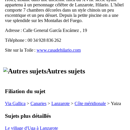
appartenu à un personnage célèbre de
Lanzarote
,
Hilario
. L’hôtel
comporte 7 chambres décorées dans un style chinois un peu
excentrique et un peu désuet. Depuis la petite piscine on a une
vue splendide sur les
Montañas del Fuego
.
Adresse :
Calle General García Escámez , 19
Téléphone : 00 34 928 836 262
Site sur la Toile :
www.casadehilario.com
Autres sujets
Filiation du sujet
Via Gallica
>
Canaries
>
Lanzarote
>
Côte méridionale
>
Yaiza
Sujets plus détaillés
Le village d'Uga à Lanzarote