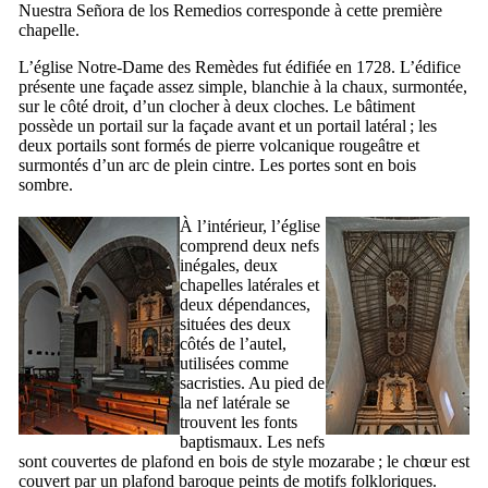
Nuestra Señora de los Remedios
corresponde à cette première
chapelle.
L’église Notre-Dame des Remèdes fut édifiée en 1728. L’édifice
présente une façade assez simple, blanchie à la chaux, surmontée,
sur le côté droit, d’un clocher à deux cloches. Le bâtiment
possède un portail sur la façade avant et un portail latéral ; les
deux portails sont formés de pierre volcanique rougeâtre et
surmontés d’un arc de plein cintre. Les portes sont en bois
sombre.
À l’intérieur, l’église
comprend deux nefs
inégales, deux
chapelles latérales et
deux dépendances,
situées des deux
côtés de l’autel,
utilisées comme
sacristies. Au pied de
la nef latérale se
trouvent les fonts
baptismaux. Les nefs
sont couvertes de plafond en bois de style mozarabe ; le chœur est
couvert par un plafond baroque peints de motifs folkloriques.