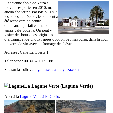
L’ancienne école de
Yaiza
a
rouvert ses portes en 2010, mais
aucun écolier ne s’assoie plus sur
les bancs de l’école ; le bâtiment a
été reconverti en centre
d’artisanat qui fait en même
temps café-bodega. On peut y
visiter des boutiques originales
d’artisanat et de bijoux ; après quoi on peut savourer, dans la cour,
un verre de vin avec du fromage de chèvre.
Adresse :
Calle La Cuesta 1
.
Téléphone : 00 34 620 509 188
Site sur la Toile :
antigua-escuela-de-yaiza.com
La Lagune Verte (
Laguna Verde
)
Aller à la
Lagune Verte à
El Golfo
.