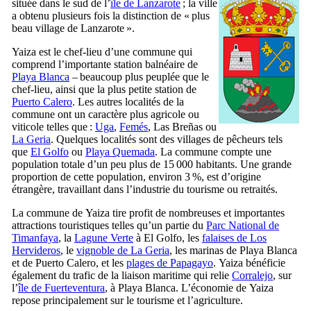
située dans le sud de l’
île de
Lanzarote
; la ville
a obtenu plusieurs fois la distinction de « plus
beau village de
Lanzarote
».
Yaiza
est le chef-lieu d’une commune qui
comprend l’importante station balnéaire de
Playa Blanca
– beaucoup plus peuplée que le
chef-lieu, ainsi que la plus petite station de
Puerto Calero
. Les autres localités de la
commune ont un caractère plus agricole ou
viticole telles que :
Uga
,
Femés
,
Las Breñas
ou
La Geria
. Quelques localités sont des villages de pêcheurs tels
que
El Golfo
ou
Playa Quemada
. La commune compte une
population totale d’un peu plus de 15 000 habitants. Une grande
proportion de cette population, environ 3 %, est d’origine
étrangère, travaillant dans l’industrie du tourisme ou retraités.
La commune de
Yaiza
tire profit de nombreuses et importantes
attractions touristiques telles qu’un partie du
Parc National de
Timanfaya
, la
Lagune Verte
à
El Golfo
, les
falaises de
Los
Hervideros
, le
vignoble de
La Geria
, les marinas de
Playa Blanca
et de
Puerto Calero
, et les
plages de
Papagayo
.
Yaiza
bénéficie
également du trafic de la liaison maritime qui relie
Corralejo
, sur
l’
île de
Fuerteventura
, à
Playa Blanca
. L’économie de
Yaiza
repose principalement sur le tourisme et l’agriculture.