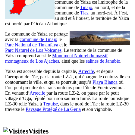
commune de
Yaiza
est limitrophe de la
commune de
Tinajo
, au nord, et de la
commune de
Tías
, au nord-est. À l’est,
au sud et à l’ouest, le territoire de
Yaiza
est bordé par l’Océan Atlantique.
La commune de
Yaiza
se partage
avec la
commune de
Tinajo
le
Parc National de
Timanfaya
et le
Parc Naturel de
Los Volcanes
. Le territoire de la commune de
Yaiza
comprend aussi le
Monument Naturel du massif
montagneux de
Los Ajaches
, ainsi que les
salines de
Janubio
.
Yaiza
est accessible depuis la capitale,
Arrecife
, et depuis
l’aéroport de l’île, par la route LZ-2, qui épargne le centre-ville en
contournant la ville, et qui se poursuit jusqu’à
Playa Blanca
où
l’on peut prendre des transbordeurs pour l’île de
Fuerteventura
.
En venant d’
Arrecife
par la route LZ-2, on passe par le petit
village d’
Uga
, réputé pour son saumon fumé. La route touristique
LZ-30 relie
Yaiza
à
Teguise
, dans le nord de l’île ; la route LZ-30
traverse le
Paysage Protégé de
La Geria
et son vignoble.
Visites