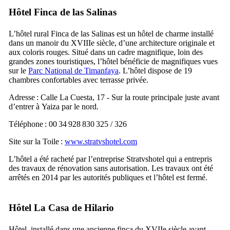
Hôtel
Finca de las Salinas
L’hôtel rural
Finca de las Salinas
est un hôtel de charme installé
dans un manoir du
XVIIIe
siècle, d’une architecture originale et
aux coloris rouges. Situé dans un cadre magnifique, loin des
grandes zones touristiques, l’hôtel bénéficie de magnifiques vues
sur le
Parc National de
Timanfaya
. L’hôtel dispose de 19
chambres confortables avec terrasse privée.
Adresse :
Calle La Cuesta, 17
- Sur la route principale juste avant
d’entrer à
Yaiza
par le nord.
Téléphone : 00 34 928 830 325 / 326
Site sur la Toile :
www.stratvshotel.com
L’hôtel a été racheté par l’entreprise Stratvshotel qui a entrepris
des travaux de rénovation sans autorisation. Les travaux ont été
arrêtés en 2014 par les autorités publiques et l’hôtel est fermé.
Hôtel
La Casa de Hilario
Hôtel, installé dans une ancienne
finca
du
XVIIe
siècle ayant