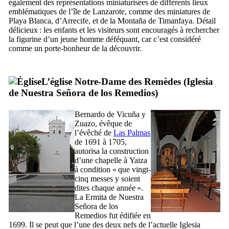
également des représentations miniaturisées de différents lieux
emblématiques de l’île de
Lanzarote
, comme des miniatures de
Playa Blanca
, d’
Arrecife
, et de la
Montaña de Timanfaya
. Détail
délicieux : les enfants et les visiteurs sont encouragés à rechercher
la figurine d’un jeune homme déféquant, car c’est considéré
comme un porte-bonheur de la découvrir.
L’église Notre-Dame des Remèdes (
Iglesia
de Nuestra Señora de los Remedios
)
Bernardo de Vicuña y
Zuazo
, évêque de
l’évêché de
Las Palmas
de 1691 à 1705,
autorisa la construction
d’une chapelle à
Yaiza
à condition « que vingt-
cinq messes y soient
dites chaque année ».
La
Ermita de Nuestra
Señora de los
Remedios
fut édifiée en
1699. Il se peut que l’une des deux nefs de l’actuelle
Iglesia