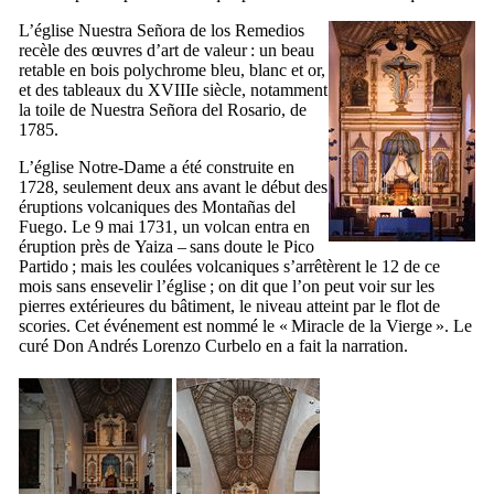
L’église
Nuestra Señora de los Remedios
recèle des œuvres d’art de valeur : un beau
retable en bois polychrome bleu, blanc et or,
et des tableaux du
XVIIIe
siècle, notamment
la toile de
Nuestra Señora del Rosario
, de
1785.
L’église Notre-Dame a été construite en
1728, seulement deux ans avant le début des
éruptions volcaniques des
Montañas del
Fuego
. Le 9 mai 1731, un volcan entra en
éruption près de
Yaiza
– sans doute le
Pico
Partido
; mais les coulées volcaniques s’arrêtèrent le 12 de ce
mois sans ensevelir l’église ; on dit que l’on peut voir sur les
pierres extérieures du bâtiment, le niveau atteint par le flot de
scories. Cet événement est nommé le « Miracle de la Vierge ». Le
curé
Don Andrés Lorenzo Curbelo
en a fait la narration.