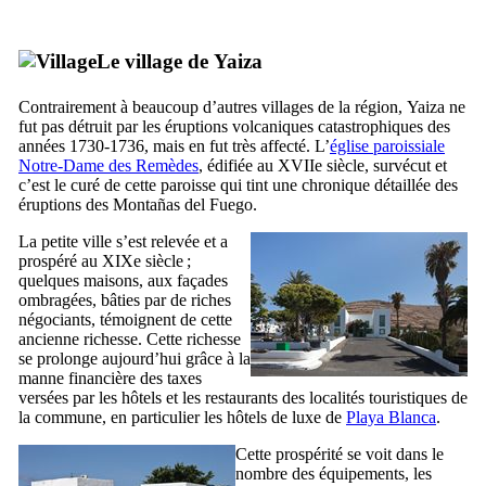
Le village de
Yaiza
Contrairement à beaucoup d’autres villages de la région,
Yaiza
ne
fut pas détruit par les éruptions volcaniques catastrophiques des
années 1730-1736, mais en fut très affecté. L’
église paroissiale
Notre-Dame des Remèdes
, édifiée au
XVIIe
siècle, survécut et
c’est le curé de cette paroisse qui tint une chronique détaillée des
éruptions des
Montañas del Fuego
.
La petite ville s’est relevée et a
prospéré au
XIXe
siècle ;
quelques maisons, aux façades
ombragées, bâties par de riches
négociants, témoignent de cette
ancienne richesse. Cette richesse
se prolonge aujourd’hui grâce à la
manne financière des taxes
versées par les hôtels et les restaurants des localités touristiques de
la commune, en particulier les hôtels de luxe de
Playa Blanca
.
Cette prospérité se voit dans le
nombre des équipements, les