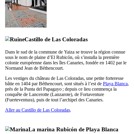
Castillo de Las Coloradas
Dans le sud de la commune de
Yaiza
se trouve la région connue
sous le nom de plaine d’
El Rubicón
, où s’installa la première
colonie européenne dans les îles Canaries, fondée en 1402 par le
Normand
Jean de Béthencourt
.
Les vestiges du château de
Las Coloradas
, une petite forteresse
bâtie en 1404 par
Béthencourt
, sont situés à l’est de
Playa Blanca
,
près de la
Punta del Papagayo
; depuis ce lieu commença la
conquête de
Lancerotte
(
Lanzarote
), de
Fortaventure
(
Fuerteventura
), puis de tout l’archipel des Canaries.
Aller au
Castillo de Las Coloradas
.
La marina
Rubicón
de
Playa Blanca