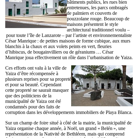
bâtiments publics, les rues bien
entretenues, les parcs ombragés
de palmiers et couverts de
pouzzolane rouge. Beaucoup de
maisons présentent le style
architectural traditionnel voulu –
pour toute l’île de
Lanzarote
– par l’artiste et environnementaliste
César Manrique
: de petites maisons de forme cubique, aux murs
blanchis à la chaux et aux volets peints en vert, fleuries
d’hibiscus, de bougainvilliers ou de géraniums …
César
Manrique
joua effectivement un rôle dans l’urbanisation de
Yaiza
.
Ces efforts ont valu à la ville de
Yaiza
d’être récompensée à
plusieurs reprises pour sa propreté
et pour sa beauté. Cependant
cette propreté ne saurait masquer
que des politiciens de la
municipalité de
Yaiza
ont été
condamnés pour des faits de
corruption dans les développements immobiliers de
Playa Blanca
.
Sur un champ de foire situé à côté de la mairie, la municipalité de
Yaiza
organise chaque année, à Noël, un grand «
Belén
», une
représentation de la Nativité de Bethléem, mais qui comprend