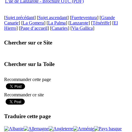
L'île de Lanzarote - Brochure OTC (PDF)
[
Sujet précédant
] [
Sujet ascendant
] [
Fuerteventura
] [
Grande
Canarie
] [
La Gomera
] [
La Palma
] [
Lanzarote
] [
Ténériffe
] [
El
Hierro
] [
Page d’accueil
] [
Canaries
] [
Via Gallica
]
Chercher sur ce Site
Chercher sur la Toile
Recommander cette page
Recommander ce site
Traduire cette page