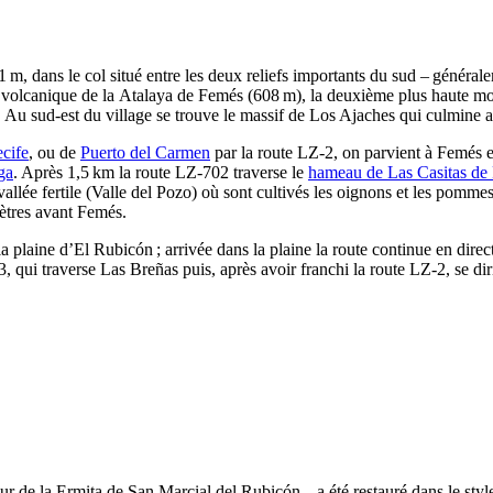
 m, dans le col situé entre les deux reliefs importants du sud – généralem
 volcanique de la
Atalaya de Femés
(608 m), la deuxième plus haute mon
. Au sud-est du village se trouve le massif de
Los Ajaches
qui culmine 
cife
, ou de
Puerto del Carmen
par la route LZ-2, on parvient à
Femés
e
ga
. Après 1,5 km la route LZ-702 traverse le
hameau de
Las Casitas de
llée fertile (
Valle del Pozo
) où sont cultivés les oignons et les pommes
ètres avant
Femés
.
a plaine d’
El Rubicón
; arrivée dans la plaine la route continue en dire
3, qui traverse
Las Breñas
puis, après avoir franchi la route LZ-2, se dir
ur de la
Ermita de San Marcial del Rubicón
– a été restauré dans le styl