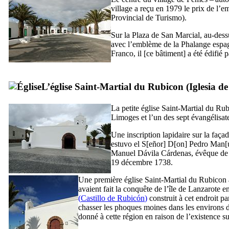
village a reçu en 1979 le prix de l’e
Provincial de Turismo
).
Sur la
Plaza de San Marcial
, au-des
avec l’emblème de la Phalange espagn
Franco, il [ce bâtiment] a été édifié 
L’église Saint-Martial du Rubicon (
Iglesia d
La petite église Saint-Martial du Ru
Limoges et l’un des sept évangélisat
Une inscription lapidaire sur la faça
estuvo el S[eñor] D[on] Pedro Man[u
Manuel Dávila Cárdenas
, évêque de 
19 décembre 1738.
Une première église Saint-Martial du Rubicon 
avaient fait la conquête de l’île de
Lanzarote
en
(
Castillo de Rubicón
)
construit à cet endroit p
chasser les phoques moines dans les environs d
donné à cette région en raison de l’existence s