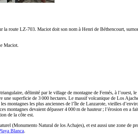
r la route LZ-703.
Maciot
doit son nom à
Henri de Béthencourt
, sur
de Maciot
.
riangulaire, délimité par le village de montagne de
Femés
, à l’ouest, l
re une superficie de 3 000 hectares. Le massif volcanique de
Los Ajach
 les montagnes les plus anciennes de l’île de
Lanzarote
, vieilles d’envi
e ces montagnes devaient dépasser 4 000 m de hauteur ; l’érosion en a fa
ion de la côte est.
turel (
Monumento Natural de los Achajes
), et est aussi une zone de pr
Playa Blanca
.