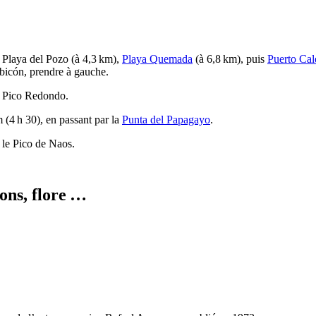
a
Playa del Pozo
(à 4,3 km),
Playa Quemada
(à 6,8 km), puis
Puerto Cal
bicón
, prendre à gauche.
u
Pico Redondo
.
(4 h 30), en passant par la
Punta del Papagayo
.
 le
Pico de Naos
.
ions, flore …