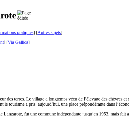
rote
ormations pratiques
] [
Autres sujets
]
ant
]
[
Via Gallica
]
érieur des terres. Le village a longtemps vécu de l’élevage des chèvres et
nt le tourisme a pris, aujourd’hui, une place prépondérante dans l’écon
 de
Lanzarote
, fut une commune indépendante jusqu’en 1953, mais fait 