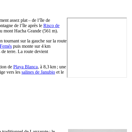
ent assez plat – de l’île de
tagne de l’île après le
Risco de
au mont
Hacha Grande
(561 m).
n tournant sur la gauche sur la route
 Femés
puis monte sur 4 km
 de terre. La route devient
ction de
Playa Blanca
, à 8,3 km ; une
ige vers les
salines de
Janubio
et le
e traditionnel de
Lanzarote
; le