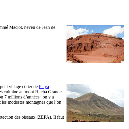
nommé
Maciot
, neveu de
Jean de
e petit village côtier de
Playa
es
culmine au mont
Hacha Grande
ron 7 millions d’années ; on y a
it les modestes montagnes que l’on
otection des oiseaux (
ZEPA
). Il faut