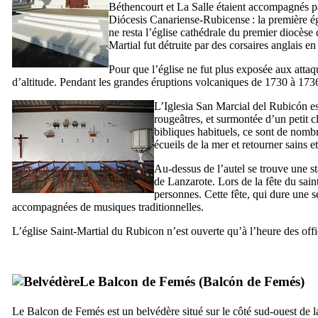
Béthencourt
et
La Salle
étaient accompagnés p
Diócesis Canariense-Rubicense
: la première é
ne resta l’église cathédrale du premier diocèse
Martial fut détruite par des corsaires anglais e
Pour que l’église ne fut plus exposée aux attaqu
d’altitude. Pendant les grandes éruptions volcaniques de 1730 à 1736 
L’
Iglesia San Marcial del Rubicón
es
rougeâtres, et surmontée d’un petit c
bibliques habituels, ce sont de nombr
écueils de la mer et retourner sains e
Au-dessus de l’autel se trouve une s
de
Lanzarote
. Lors de la fête du sain
personnes. Cette fête, qui dure une s
accompagnées de musiques traditionnelles.
L’église Saint-Martial du Rubicon n’est ouverte qu’à l’heure des offi
Le Balcon de
Femés
(
Balcón de Femés
)
Le Balcon de
Femés
est un belvédère situé sur le côté sud-ouest de l