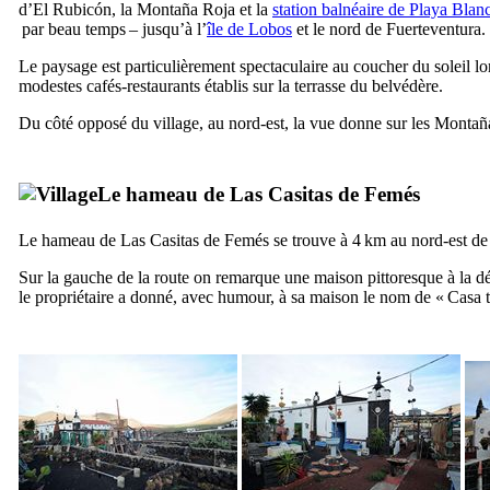
d’
El Rubicón
, la
Montaña Roja
et la
station balnéaire de
Playa Blan
par beau temps – jusqu’à l’
île de
Lobos
et le nord de
Fuerteventura
.
Le paysage est particulièrement spectaculaire au coucher du soleil lo
modestes cafés-restaurants établis sur la terrasse du belvédère.
Du côté opposé du village, au nord-est, la vue donne sur les
Montaña
Le hameau de
Las Casitas de Femés
Le hameau de
Las Casitas de Femés
se trouve à 4 km au nord-est d
Sur la gauche de la route on remarque une maison pittoresque à la déc
le propriétaire a donné, avec humour, à sa maison le nom de «
Casa t