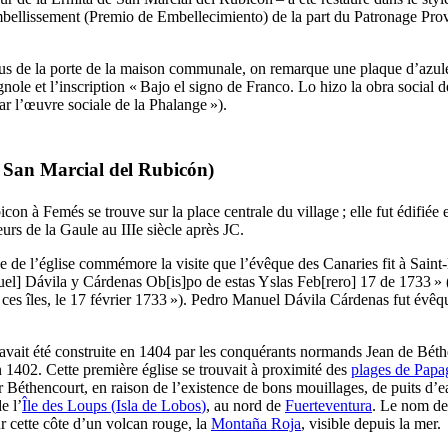
mbellissement (
Premio de Embellecimiento
) de la part du Patronage Pro
sus de la porte de la maison communale, on remarque une plaque d’azu
ole et l’inscription «
Bajo el signo de Franco. Lo hizo la obra social d
par l’œuvre sociale de la Phalange »).
e San Marcial del Rubicón
)
bicon à
Femés
se trouve sur la place centrale du village ; elle fut édifié
eurs de la Gaule au
IIIe
siècle après JC.
de de l’église commémore la visite que l’évêque des Canaries fit à Saint-
el] Dávila y Cárdenas Ob[is]po de estas Yslas Feb[rero] 17 de 1733
» 
ces îles, le 17 février 1733 »).
Pedro Manuel Dávila Cárdenas
fut évêq
avait été construite en 1404 par les conquérants normands
Jean de Béth
 1402. Cette première église se trouvait à proximité des
plages de
Papa
ar
Béthencourt
, en raison de l’existence de bons mouillages, de puits d’e
e l’
Île des Loups (
Isla de Lobos
)
, au nord de
Fuerteventura
. Le nom d
ur cette côte d’un volcan rouge, la
Montaña Roja
, visible depuis la mer.