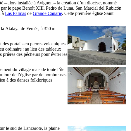
té – alors installée à Avignon – la création d’un diocèse, nommé
4 par le pape Benoît
XIII
,
Pedro de Luna
.
San Marcial del Rubicón
l à
Las Palmas
de
Grande Canarie
. Cette première église Saint-
 la
Atalaya de Femés
, à 350 m
t des portails en pierres volcaniques
eu ordinaire : au lieu des tableaux
 prières des pêcheurs pour éviter les
lement du village mais de toute l’île
on autour de l’église par de nombreuses
lieu à des danses folkloriques
sur le sud de
Lanzarote
, la plaine