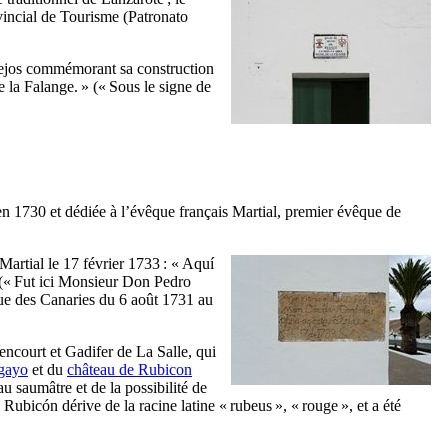
vincial de Tourisme (
Patronato
lejos commémorant sa construction
e la Falange.
» (« Sous le signe de
e en 1730 et dédiée à l’évêque français
Martial
, premier évêque de
Martial le 17 février 1733 : «
Aquí
(« Fut ici Monsieur
Don Pedro
ue des Canaries du 6 août 1731 au
encourt
et
Gadifer de La Salle
, qui
gayo
et du
château de Rubicon
au saumâtre et de la possibilité de
e
Rubicón
dérive de la racine latine «
rubeus
», « rouge », et a été