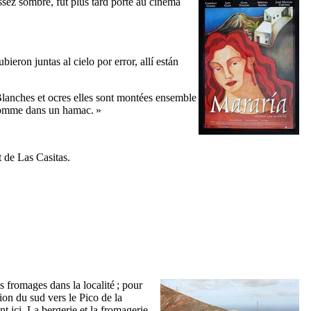
ssez sombre, fut plus tard porté au cinéma
eron juntas al cielo por error, allí están
 Blanches et ocres elles sont montées ensemble
 comme dans un hamac. »
t de
Las Casitas
.
es fromages dans la localité ; pour
tion du sud vers le
Pico de la
t ici. La bergerie et la fromagerie