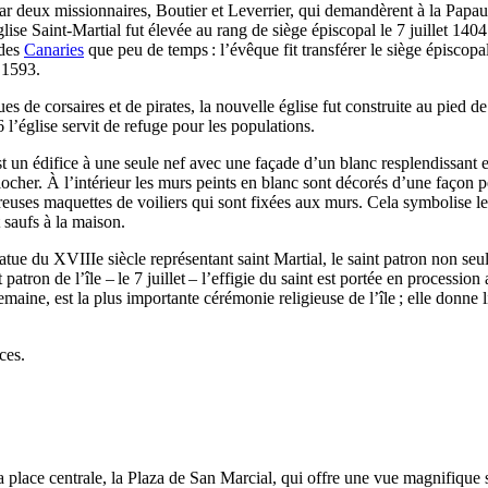
ar deux missionnaires,
Boutier
et
Leverrier
, qui demandèrent à la Papau
glise Saint-Martial fut élevée au rang de siège épiscopal le 7 juillet 140
 des
Canaries
que peu de temps : l’évêque fit transférer le siège épiscopa
n 1593.
es de corsaires et de pirates, la nouvelle église fut construite au pied de
l’église servit de refuge pour les populations.
t un édifice à une seule nef avec une façade d’un blanc resplendissant e
locher. À l’intérieur les murs peints en blanc sont décorés d’une façon p
euses maquettes de voiliers qui sont fixées aux murs. Cela symbolise les
t saufs à la maison.
tatue du
XVIIIe
siècle représentant saint Martial, le saint patron non seu
t patron de l’île – le 7 juillet – l’effigie du saint est portée en processi
emaine, est la plus importante cérémonie religieuse de l’île ; elle donne 
ces.
a place centrale, la
Plaza de San Marcial
, qui offre une vue magnifique 