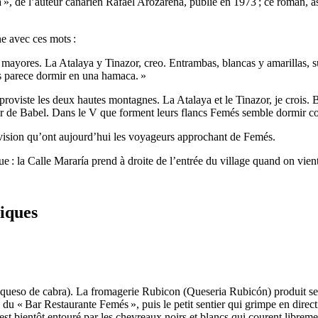
a
», de l’auteur canarien
Rafael Arozarena
, publié en 1973 ; ce roman, a
ne avec ces mots :
ayores. La Atalaya y Tinazor, creo. Entrambas, blancas y amarillas, subi
s parece dormir en una hamaca.
»
mproviste les deux hautes montagnes. La Atalaya et le Tinazor, je crois.
Tour de Babel. Dans le V que forment leurs flancs Femés semble dormir
 vision qu’ont aujourd’hui les voyageurs approchant de
Femés
.
ue : la
Calle Mararía
prend à droite de l’entrée du village quand on vien
iques
queso de cabra
). La fromagerie Rubicon (
Queseria Rubicón
) produit s
e du «
Bar Restaurante Femés
», puis le petit sentier qui grimpe en direc
st bientôt entouré par les chevreaux noirs et blancs qui courent libremen