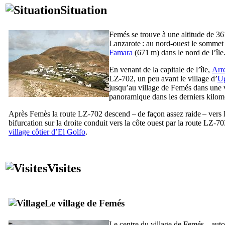
Situation
Femés
se trouve à une altitude de 361
Lanzarote
: au nord-ouest le sommet
Famara
(671 m) dans le nord de l’île
En venant de la capitale de l’île,
Arre
LZ-702, un peu avant le village d’
U
jusqu’au village de
Femés
dans une va
panoramique dans les derniers kilom
Après
Femès
la route LZ-702 descend – de façon assez raide – vers l
bifurcation sur la droite conduit vers la côte ouest par la route LZ-70
village côtier d’
El Golfo
.
Visites
Le village de
Femés
Le centre du village de
Femés
– auto