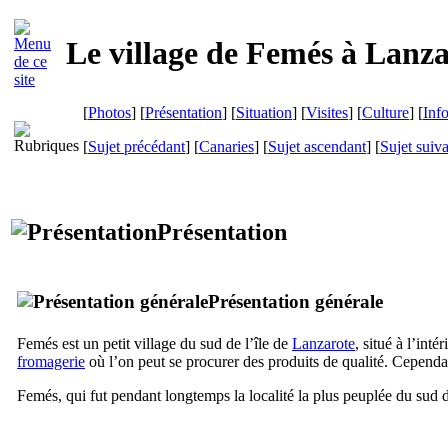
Le village de
Femés
à
Lanza
[
Photos
] [
Présentation
] [
Situation
] [
Visites
] [
Culture
] [
Inf
[
Sujet précédant
] [
Canaries
] [
Sujet ascendant
] [
Sujet suiv
Présentation
Présentation générale
Femés
est un petit village du sud de l’île de
Lanzarote
, situé à l’int
fromagerie
où l’on peut se procurer des produits de qualité. Cependa
Femés
, qui fut pendant longtemps la localité la plus peuplée du sud