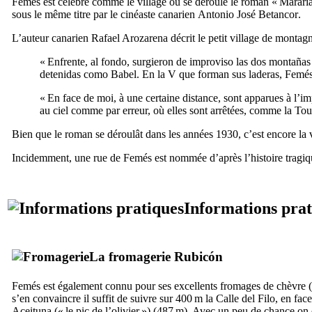
Femés
est célèbre comme le village où se déroule le roman «
Mararí
sous le même titre par le cinéaste canarien
Antonio José Betancor
.
L’auteur canarien
Rafael Arozarena
décrit le petit village de montag
«
Enfrente, al fondo, surgieron de improviso las dos montañas m
detenidas como Babel. En la V que forman sus laderas, Femé
« En face de moi, à une certaine distance, sont apparues à l’i
au ciel comme par erreur, où elles sont arrêtées, comme la 
Bien que le roman se déroulât dans les années 1930, c’est encore la
Incidemment, une rue de
Femés
est nommée d’après l’histoire tragiq
Informations prat
La fromagerie
Rubicón
Femés
est également connu pour ses excellents fromages de chèvre (
s’en convaincre il suffit de suivre sur 400 m la
Calle del Filo
, en fac
Aceituna
(« le pic de l’olivier ») (487 m). Avec un peu de chance on e