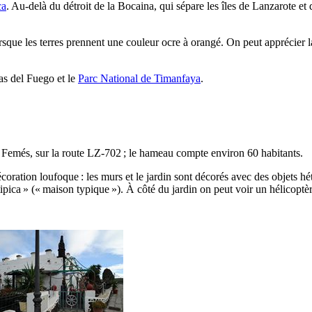
ca
. Au-delà du détroit de la
Bocaina
, qui sépare les îles de
Lanzarote
et 
rsque les terres prennent une couleur ocre à orangé. On peut apprécier l
s del Fuego
et le
Parc National de
Timanfaya
.
e
Femés
, sur la route LZ-702 ; le hameau compte environ 60 habitants.
oration loufoque : les murs et le jardin sont décorés avec des objets hét
ipica
» (« maison typique »). À côté du jardin on peut voir un hélicoptè