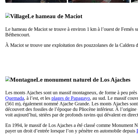
Le hameau de
Maciot
Le hameau de
Maciot
se trouve à environ 1 km à l’ouest de
Femés
su
Béthencourt
.
À
Maciot
se trouve une exploitation des pouzzolanes de la
Caldera 
Le monument naturel de
Los Ajaches
Les monts
Ajaches
sont un massif montagneux, de forme à peu près t
Quemada
, à l’est, et les
plages de
Papagayo
, au sud. Le massif couv
(561 m), également nommé
Ajache Grande
. Les monts
Ajaches
sont
découvert des fossiles de l’époque du Pliocène inférieur. À l’origin
voit aujourd’hui, striées par de profonds ravins qui dévalent en direct
En 1994, le massif de
Los Ajaches
a été classé comme Monument Na
payer un droit d’entrée lorsque l’on y pénètre en automobile depuis