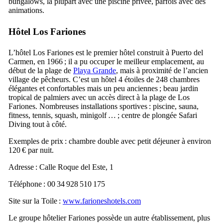
bungalows, la plupart avec une piscine privée, parfois avec des
animations.
Hôtel
Los Fariones
L’hôtel
Los Fariones
est le premier hôtel construit à
Puerto del
Carmen
, en 1966 ; il a pu occuper le meilleur emplacement, au
début de la plage de
Playa Grande
, mais à proximité de l’ancien
village de pêcheurs. C’est un hôtel 4 étoiles de 248 chambres
élégantes et confortables mais un peu anciennes ; beau jardin
tropical de palmiers avec un accès direct à la plage de
Los
Fariones
. Nombreuses installations sportives : piscine, sauna,
fitness, tennis, squash, minigolf … ; centre de plongée
Safari
Diving
tout à côté.
Exemples de prix : chambre double avec petit déjeuner à environ
120 € par nuit.
Adresse :
Calle Roque del Este, 1
Téléphone : 00 34 928 510 175
Site sur la Toile :
www.farioneshotels.com
Le groupe hôtelier
Fariones
possède un autre établissement, plus