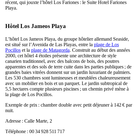
récent, qui jouxte l’hôtel
Los Fariones
: le
Suite Hotel Fariones
Playa
.
Hôtel
Los Jameos Playa
L’hôtel
Los Jameos Playa
, du groupe hôtelier allemand
Seaside
,
est situé sur l’
Avenida de Las Playas
, entre la
plage de
Los
Pocillos
et la
plage de
Matagorda
. Construit au début des années
2000, cet hôtel 4 étoiles présente une architecture de style
canarien traditionnel, avec des balcons de bois, des poutres
apparentes et des sols de terre cuite dans les parties publiques ; de
grandes baies vitrées donnent sur un jardin luxuriant de palmiers.
Les 530 chambres sont lumineuses et meublées chaleureusement
avec un mobilier en bois et un parquet. Le jardin subtropical de
5,5 hectares compte plusieurs piscines ; un chemin privé mène à
la plage de
Los Pocillos
.
Exemple de prix : chambre double avec petit déjeuner à 142 € par
nuit.
Adresse :
Calle Marte, 2
Téléphone : 00 34 928 511 717