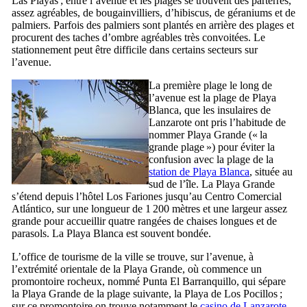
Las Playas
; entre l’avenue et les plages se trouvent des parterres,
assez agréables, de bougainvilliers, d’hibiscus, de géraniums et de
palmiers. Parfois des palmiers sont plantés en arrière des plages et
procurent des taches d’ombre agréables très convoitées. Le
stationnement peut être difficile dans certains secteurs sur
l’avenue.
La première plage le long de
l’avenue est la plage de
Playa
Blanca
, que les insulaires de
Lanzarote
ont pris l’habitude de
nommer
Playa Grande
(« la
grande plage ») pour éviter la
confusion avec la plage de la
station de
Playa Blanca
, située au
sud de l’île. La
Playa Grande
s’étend depuis l’hôtel
Los Fariones
jusqu’au
Centro Comercial
Atlántico
, sur une longueur de 1 200 mètres et une largeur assez
grande pour accueillir quatre rangées de chaises longues et de
parasols. La
Playa Blanca
est souvent bondée.
L’office de tourisme de la ville se trouve, sur l’avenue, à
l’extrémité orientale de la
Playa Grande
, où commence un
promontoire rocheux, nommé
Punta El Barranquillo
, qui sépare
la
Playa Grande
de la plage suivante, la
Playa de Los Pocillos
;
sur ce promontoire on trouve notamment le
casino de
Lanzarote
.