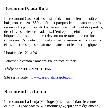
Restaurant
Casa Roja
Le restaurant
Casa Roja
est installé dans un ancien entrepôt en
bois, construit en 1850, où étaient parqués les animaux exportés
ou importés par le port de
La Tiñosa
: principalement des poulets,
des chèvres et des dromadaires. L’entrepôt repeint en rouge
brique – d’où son nom – est devenu un restaurant de cuisine
canarienne. À l’entrée on peut voir un aquarium où les poissons
et les crustacés, qui sont au menu, attendent leur sort tragique.
Horaire : de 12 h à 24 h.
Adresse :
Avenida Varadero s/n
, en face du port.
Téléphone : 00 34 928 515 866
Site sur la Toile :
www.casarojalanzarote.com
Restaurant
La Lonja
Le restaurant
La Lonja
(« la loge ») est installé dans le centre
culturel
El Fondeadero
(« le mouillage ») qui abrite également