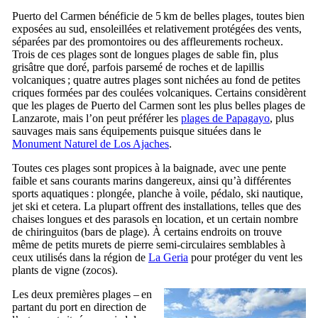
Puerto del Carmen
bénéficie de 5 km de belles plages, toutes bien
exposées au sud, ensoleillées et relativement protégées des vents,
séparées par des promontoires ou des affleurements rocheux.
Trois de ces plages sont de longues plages de sable fin, plus
grisâtre que doré, parfois parsemé de roches et de lapillis
volcaniques ; quatre autres plages sont nichées au fond de petites
criques formées par des coulées volcaniques. Certains considèrent
que les plages de
Puerto del Carmen
sont les plus belles plages de
Lanzarote
, mais l’on peut préférer les
plages de
Papagayo
, plus
sauvages mais sans équipements puisque situées dans le
Monument Naturel de
Los Ajaches
.
Toutes ces plages sont propices à la baignade, avec une pente
faible et sans courants marins dangereux, ainsi qu’à différentes
sports aquatiques : plongée, planche à voile, pédalo, ski nautique,
jet ski et cetera. La plupart offrent des installations, telles que des
chaises longues et des parasols en location, et un certain nombre
de
chiringuitos
(bars de plage). À certains endroits on trouve
même de petits murets de pierre semi-circulaires semblables à
ceux utilisés dans la région de
La Geria
pour protéger du vent les
plants de vigne (
zocos
).
Les deux premières plages – en
partant du port en direction de