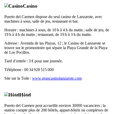
Casino
Puerto del Carmen
dispose du seul casino de
Lanzarote
, avec
machines à sous, salle de jeu, restaurant et bar.
Horaire : machines à sous, de 10 h à 4 h du matin ; salle de jeu, de
19 h à 4 h du matin ; restaurant, de 19 h à 3 h du matin.
Adresse :
Avenida de las Playas, 12
; le Casino de
Lanzarote
se
trouve sur le promontoire qui sépare la
Playa Grande
de la
Playa
de Los Pocillos
.
Tarif d’entrée : 3 € pour une journée.
Téléphone : 00 34 928 515 000
Site sur la Toile :
www.grancasinolanzarote.com
Hôtel
Puerto del Carmen
peut accueillir environ 30000 vacanciers ; la
station compte plus de 200 hôtels, appart-hôtels ou complexes de