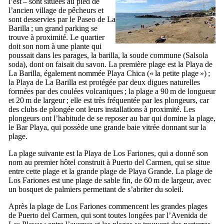
l’est – sont situées au pied de
l’ancien village de pêcheurs et
sont desservies par le
Paseo de La
Barilla
; un grand parking se
trouve à proximité. Le quartier
doit son nom à une plante qui
poussait dans les parages, la
barilla
, la soude commune (
Salsola
soda
), dont on faisait du savon. La première plage est la
Playa de
La Barilla
, également nommée
Playa Chica
(« la petite plage ») ;
la
Playa de La Barilla
est protégée par deux digues naturelles
formées par des coulées volcaniques ; la plage a 90 m de longueur
et 20 m de largeur ; elle est très fréquentée par les plongeurs, car
des clubs de plongée ont leurs installations à proximité. Les
plongeurs ont l’habitude de se reposer au bar qui domine la plage,
le
Bar Playa
, qui possède une grande baie vitrée donnant sur la
plage.
La plage suivante est la
Playa de Los Fariones
, qui a donné son
nom au premier hôtel construit à
Puerto del Carmen
, qui se situe
entre cette plage et la grande plage de
Playa Grande
. La plage de
Los Fariones
est une plage de sable fin, de 60 m de largeur, avec
un bosquet de palmiers permettant de s’abriter du soleil.
Après la plage de
Los Fariones
commencent les grandes plages
de
Puerto del Carmen
, qui sont toutes longées par l’
Avenida de