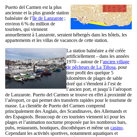
Puerto del Carmen
est la plus
ancienne et la plus grande station
balnéaire de l’
île de
Lanzarote
;
environ 6 % du million de
touristes, qui viennent
annuellement à
Lanzarote
, seraient hébergés dans les hôtels, les
appartements et les villas de vacances de cette station.
La station balnéaire a été créée
artificiellement – dans les années
1970 – autour de l’
ancien village
de pêcheurs de
La Tiñosa
, pour
tirer profit des quelque 5
kilomètres de plages de sable
doré qui s’étendent à l’est de
l’ancien port, et jusqu’à l’aéroport
de
Lanzarote
.
Puerto del Carmen
se trouve en effet à proximité de
l’aéroport, ce qui permet des transferts rapides pour le tourisme de
masse. La clientèle de
Puerto del Carmen
comprend
principalement des Anglais, des Scandinaves, des Allemands et
des Espagnols. Beaucoup de ces touristes viennent ici pour les
plages et l’animation nocturne proposée par les nombreux bars,
pubs, restaurants, boutiques, discothèques et même un
casino
.
Cependant les activités sportives, notamment aquatiques et