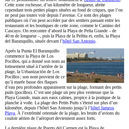
Cette zone rocheuse, d’un kilomètre de longueur, abrite
cependant trois petites plages situées au fond de criques, que l’on
ne peut pas toutes voir depuis l’avenue. Ce sont des plages
publiques où l’on peut accéder par des sentiers passant entre les
restaurants et les boutiques de cette zone, comme le
Camino del
Cascayo
. On rencontre d’abord la
Playa de Peña Grande
– de
40 m de longueur –, puis la
Playa de la Peñita
et, enfin, la
Playa
del Baranquillo
, située devant l’
hôtel
San Antonio
.
Après la
Punta El Baranquillo
commence la
Playa de Los
Pocillos
, qui a donné son nom au
lotissement situé à l’arrière de la
plage, la
Urbanización de Los
Pocillos
; son nom provient de ce
qu’à marée basse des flaques
d’eau peu profondes apparaissent sur la plage, formant des petits
puits (
pocillos
). C’est une plage un peu plus venteuse que la
Playa Grande
, mais aux eaux calmes, propice à la pratique de la
planche à voile. La plage des Petits Puits s’étend sur plus d’un
kilomètre, depuis l’hôtel
San Antonio
jusqu’à l’
hôtel
Jameos
Playa
. À l’extrémité orientale de la plage, les bruits d’avions du
couloir aérien de l’aéroport deviennent assez forts.
La dernière plage de
Puerto del Carmen
est la
Playa de