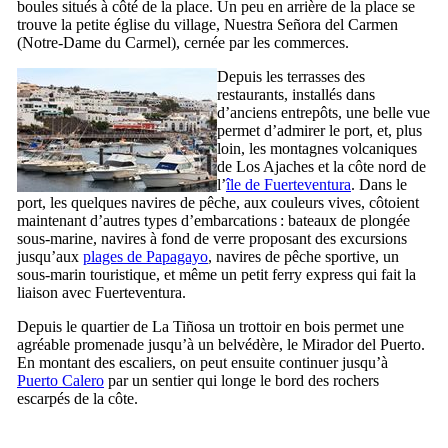
boules situés à côté de la place. Un peu en arrière de la place se
trouve la petite église du village,
Nuestra Señora del Carmen
(Notre-Dame du Carmel)
, cernée par les commerces.
Depuis les terrasses des
restaurants, installés dans
d’anciens entrepôts, une belle vue
permet d’admirer le port, et, plus
loin, les montagnes volcaniques
de
Los Ajaches
et la côte nord de
l’
île de
Fuerteventura
. Dans le
port, les quelques navires de pêche, aux couleurs vives, côtoient
maintenant d’autres types d’embarcations : bateaux de plongée
sous-marine, navires à fond de verre proposant des excursions
jusqu’aux
plages de
Papagayo
, navires de pêche sportive, un
sous-marin touristique, et même un petit ferry express qui fait la
liaison avec
Fuerteventura
.
Depuis le quartier de
La Tiñosa
un trottoir en bois permet une
agréable promenade jusqu’à un belvédère, le
Mirador del Puerto
.
En montant des escaliers, on peut ensuite continuer jusqu’à
Puerto Calero
par un sentier qui longe le bord des rochers
escarpés de la côte.