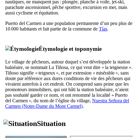
nautiques, ne manquent pas : plongée, planche à voile, jet-ski,
parachute ascensionnel, pêche sportive, excursion en mer, mais
aussi cyclisme et équitation.
Puerto del Carmen
a une population permanente d’un peu plus de
10 000 habitants et fait partie de la commune de
Tías
.
Étymologie et toponymie
Le village de pêcheurs, autour duquel s’est développée la station
balnéaire, se nommait
La Tiñosa
, ce qui veut dire « la teigneuse ».
Tiñoso
signifie « teigneux », et par extension « misérable », sans
doute par référence aux dures conditions de vie des pêcheurs qui
vivaient autrefois à cet endroit. On comprend sans peine que les
promoteurs immobiliers, qui ont bâti la station balnéaire, n’aient
pas souhaité garder ce nom, et ont renommé la localité «
Puerto
del Carmen
», du nom de l’église du village,
Nuestra Señora del
Carmen
(Notre-Dame du Mont Carmel)
.
Situation