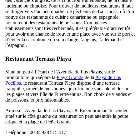
des vacanciers anglais, de la choucroute allemande, de la cuisine
indienne ou chinoise. Pour trouver de meilleurs restaurants il faut
se diriger vers l’ancien quartier de pêcheurs de
La Tiñosa
, où l’on
trouve des restaurants de cuisine canarienne ou espagnole,
notamment des restaurants de poissons. Comme ces
établissements sont très recherchés, il est préférable d’arriver tôt
pour avoir une chance de trouver une place avec vue sur le port et
d’éviter la cacophonie où se mélange l’anglais, l’allemand et
l’espagnol.
Restaurant
Terraza Playa
Situé un peu à l’écart de l’
Avenida de Las Playas
, sur le
promontoire qui sépare la
Playa Grande
de la
Playa de Los
Pocillos
, le restaurant
Terraza Playa
dispose d’une terrasse
tranquille, ornée de mosaïques, qui offre une vue splendide sur
les plages et vers l’île de
Fuerteventura
. Bon choix de viandes et
de poissons, et prix raisonnables.
Adresse :
Avenida de Las Playas, 28
. En empruntant le sentier
situé sur le côté gauche du restaurant on peut atteindre la petite
crique et la plage de
Peña Grande
.
Téléphone : 00 34 928 515 417