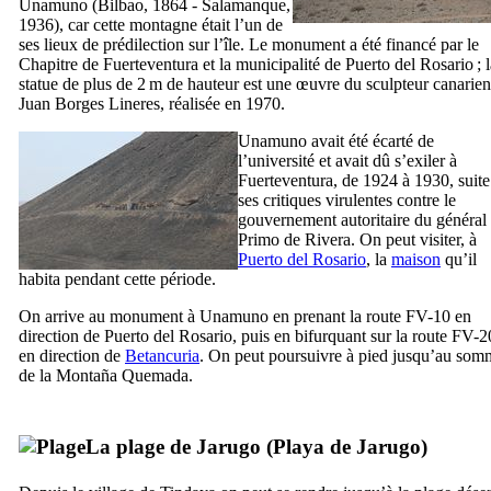
Unamuno
(Bilbao, 1864 - Salamanque,
1936), car cette montagne était l’un de
ses lieux de prédilection sur l’île. Le monument a été financé par le
Chapitre de
Fuerteventura
et la municipalité de
Puerto del Rosario
; 
statue de plus de 2 m de hauteur est une œuvre du sculpteur canarien
Juan Borges Lineres
, réalisée en 1970.
Unamuno
avait été écarté de
l’université et avait dû s’exiler à
Fuerteventura
, de 1924 à 1930, suite
ses critiques virulentes contre le
gouvernement autoritaire du général
Primo de Rivera
. On peut visiter, à
Puerto del Rosario
, la
maison
qu’il
habita pendant cette période.
On arrive au monument à
Unamuno
en prenant la route FV-10 en
direction de
Puerto del Rosario
, puis en bifurquant sur la route FV-
en direction de
Betancuria
. On peut poursuivre à pied jusqu’au som
de la
Montaña Quemada
.
La plage de
Jarugo
(
Playa de Jarugo
)