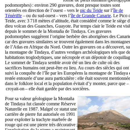
podomorphes) : environ 290 gravures, dont presque toutes sont
orientées en direction de l’ouest – vers le
pic du
Teide
sur l’
île de
Ténériffe
– ou du sud-ouest – vers l’
île de Grande Canarie
. Le
Pico 
Teide
, avec 3 718 mètres d’altitude, était considéré comme le siège 
dieu volcan des Guanches, Guayote. Par temps clair le
Teide
est visi
depuis le sommet de la
Montaña de Tindaya
. Ces gravures
podomorphes suggèrent l’origine berbère des aborigènes des Canarie
car des gravures similaires se trouvent également dans les montagne
de l’Atlas en Afrique du Nord. Outre les gravures on a découvert, su
la montagne de
Tindaya
, d’autres vestiges archéologiques tels que d
habitations troglodytiques, une nécropole et un dépotoir de coquillag
Le sommet de
Tindaya
semble avoir été un lieu de culte où des
sacrifices humains ont peut-être eu lieu. Au cours des siècles qui ont
suivi la conquête de l’île par les Européens la montagne de
Tindaya
e
restée entourée d’une aura particulière : elle était souvent mentionné
dans le folklore local et la population évitait d’y monter, parce que –
croyait-on – elle était gardée par des sorcières.
Pour sa valeur géologique la
Montaña
de Tindaya
fut classée comme Réserve
Naturelle en 1987. Malgré ce statut une
carrière de pierre fut autorisée en 1991
pour exploiter la trachyte marbrée de
rouge qui est une pierre très décorative ;
l’exploitation de la pierre a maintenant