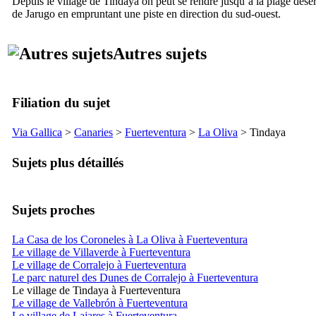
Depuis le village de
Tindaya
on peut se rendre jusqu’à la plage déser
de
Jarugo
en empruntant une piste en direction du sud-ouest.
Autres sujets
Filiation du sujet
Via Gallica
>
Canaries
>
Fuerteventura
>
La Oliva
>
Tindaya
Sujets plus détaillés
Sujets proches
La Casa de los Coroneles à La Oliva à Fuerteventura
Le village de Villaverde à Fuerteventura
Le village de Corralejo à Fuerteventura
Le parc naturel des Dunes de Corralejo à Fuerteventura
Le village de Tindaya à Fuerteventura
Le village de Vallebrón à Fuerteventura
Le village de Lajares à Fuerteventura