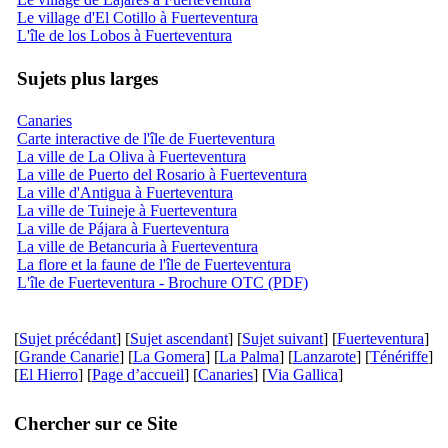
Le village d'El Cotillo à Fuerteventura
L'île de los Lobos à Fuerteventura
Sujets plus larges
Canaries
Carte interactive de l'île de Fuerteventura
La ville de La Oliva à Fuerteventura
La ville de Puerto del Rosario à Fuerteventura
La ville d'Antigua à Fuerteventura
La ville de Tuineje à Fuerteventura
La ville de Pájara à Fuerteventura
La ville de Betancuria à Fuerteventura
La flore et la faune de l'île de Fuerteventura
L'île de Fuerteventura - Brochure OTC (PDF)
[
Sujet précédant
] [
Sujet ascendant
] [
Sujet suivant
] [
Fuerteventura
]
[
Grande Canarie
] [
La Gomera
] [
La Palma
] [
Lanzarote
] [
Ténériffe
]
[
El Hierro
] [
Page d’accueil
] [
Canaries
] [
Via Gallica
]
Chercher sur ce Site