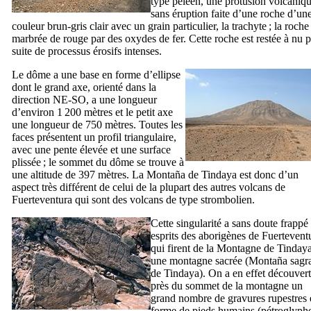
type péléen, une protusion volcaniq
sans éruption faite d’une roche d’un
couleur brun-gris clair avec un grain particulier, la trachyte ; la roche
marbrée de rouge par des oxydes de fer. Cette roche est restée à nu p
suite de processus érosifs intenses.
Le dôme a une base en forme d’ellipse
dont le grand axe, orienté dans la
direction NE-SO, a une longueur
d’environ 1 200 mètres et le petit axe
une longueur de 750 mètres. Toutes les
faces présentent un profil triangulaire,
avec une pente élevée et une surface
plissée ; le sommet du dôme se trouve à
une altitude de 397 mètres. La
Montaña de Tindaya
est donc d’un
aspect très différent de celui de la plupart des autres volcans de
Fuerteventura qui sont des volcans de type strombolien.
Cette singularité a sans doute frappé 
esprits des aborigènes de
Fuertevent
qui firent de la Montagne de
Tinday
une montagne sacrée (
Montaña sagr
de Tindaya
). On a en effet découvert
près du sommet de la montagne un
grand nombre de gravures rupestres 
forme de pieds humains (pétroglyph