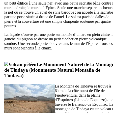
un petit édifice à une seule nef, avec une petite sacristie bâtie contre 
mur de droite, le mur de l’Épitre. Seule une marche sépare le chœur
la nef où se trouve un autel de style baroque ; on accède à la sacristie
par une porte située à droite de l’autel. Le sol est pavé de dalles de
pierre et la couverture est une simple charpente soutenue par quatre
poutres.
La façade s’ouvre par une porte surmontée d’un arc en plein cintre ; 
gauche du pignon se dresse un petit clocher en pierre volcanique
sombre. Une seconde porte s’ouvre dans le mur de l’Épitre. Tous les
murs sont blanchis à la chaux.
Le Monument Naturel de la Montag
de
Tindaya
(
Monumento Natural Montaña de
Tindaya
)
La
Montaña de Tindaya
se trouve à
6 km de la côte ouest de l’île de
Fuerteventura
, dans la plaine
d’
Esquinzo
(
Llano de Esquinzo
) qu
traverse le
Barrenco de Esquinzo
. L
montagne de
Tindaya
est un volcan 