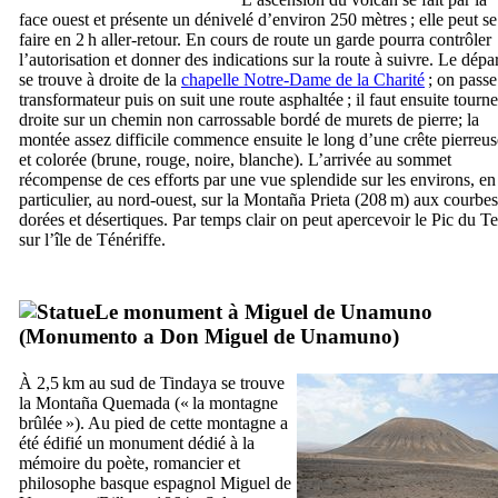
face ouest et présente un dénivelé d’environ 250 mètres ; elle peut se
faire en 2 h aller-retour. En cours de route un garde pourra contrôler
l’autorisation et donner des indications sur la route à suivre. Le dépa
se trouve à droite de la
chapelle Notre-Dame de la Charité
; on passe
transformateur puis on suit une route asphaltée ; il faut ensuite tourne
droite sur un chemin non carrossable bordé de murets de pierre; la
montée assez difficile commence ensuite le long d’une crête pierreus
et colorée (brune, rouge, noire, blanche). L’arrivée au sommet
récompense de ces efforts par une vue splendide sur les environs, en
particulier, au nord-ouest, sur la
Montaña Prieta
(208 m) aux courbes
dorées et désertiques. Par temps clair on peut apercevoir le Pic du
Te
sur l’île de Ténériffe.
Le monument à
Miguel de Unamuno
(
Monumento a Don Miguel de Unamuno
)
À 2,5 km au sud de
Tindaya
se trouve
la
Montaña Quemada
(« la montagne
brûlée »). Au pied de cette montagne a
été édifié un monument dédié à la
mémoire du poète, romancier et
philosophe basque espagnol
Miguel de