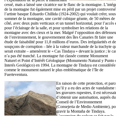
cessé, mais a laissé une cicatrice sur le flanc de la montagne. L’intégr
de la montagne fut également mise en péril par un projet controversé
l’artiste basque
Eduardo Chillida
(1924-2002) qui voulait créer, sous
sommet de la montagne, une cavité cubique géante, de 50 mètres de
côté, avec deux puits verticaux et un tunnel horizontal, pour l’accès 
pour l’éclairage de la salle, et pour symboliser les relations de la
montagne avec des cieux et la mer. Malgré l’opposition des défenseu
de l’environnement, le gouvernement des îles Canaries fit faire une
étude de faisabilité pour 11,8 millions d’euros. Des irrégularités et d
soupçons de corruption – liée à la valeur marchande de la trachyte q
serait extraite – amenèrent le « Cas
Tindaya
» devant la justice ; le ca
n’a pas été tranché. La montagne fut classée comme Monument
Naturel et Point d’Intérêt Géologique (
Monumento Natural y Punto 
Interés Geológico
) en 1994. La montagne de
Tindaya
est considérée
comme le monument naturel le plus emblématique de l’île de
Fuerteventura
.
En raison de cette protection, et parc
qu’il y a eu des actes de vandalisme 
les gravures rupestres, il est nécessai
d’obtenir une autorisation, auprès du
Conseil de l’Environnement
(
Consejeria de Medio Ambiente
), po
gravir la
Montaña de Tindaya
.
L’ascension du volcan se fait par la