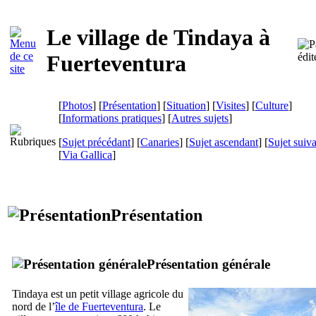
Le village de
Tindaya
à
Fuerteventura
[
Photos
] [
Présentation
] [
Situation
] [
Visites
] [
Culture
]
[
Informations pratiques
] [
Autres sujets
]
[
Sujet précédant
] [
Canaries
] [
Sujet ascendant
] [
Sujet suiv
[
Via Gallica
]
Présentation
Présentation générale
Tindaya
est un petit village agricole du
nord de l’
île de
Fuerteventura
. Le