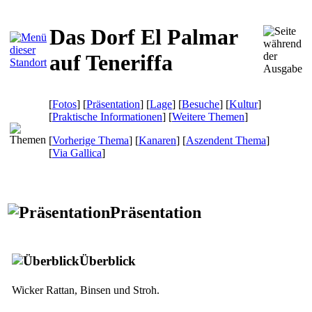
Das Dorf El Palmar
auf Teneriffa
[
Fotos
] [
Präsentation
] [
Lage
] [
Besuche
] [
Kultur
]
[
Praktische Informationen
] [
Weitere Themen
]
[
Vorherige Thema
] [
Kanaren
] [
Aszendent Thema
]
[
Via Gallica
]
Präsentation
Überblick
Wicker Rattan, Binsen und Stroh.