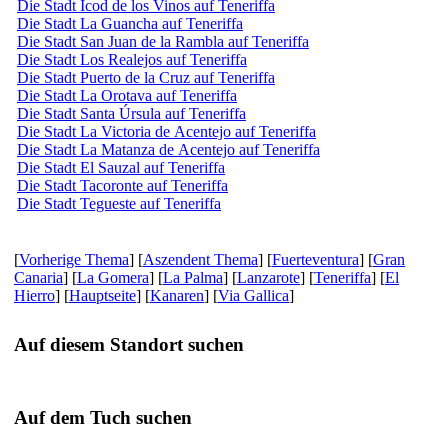
Die Stadt Icod de los Vinos auf Teneriffa
Die Stadt La Guancha auf Teneriffa
Die Stadt San Juan de la Rambla auf Teneriffa
Die Stadt Los Realejos auf Teneriffa
Die Stadt Puerto de la Cruz auf Teneriffa
Die Stadt La Orotava auf Teneriffa
Die Stadt Santa Úrsula auf Teneriffa
Die Stadt La Victoria de Acentejo auf Teneriffa
Die Stadt La Matanza de Acentejo auf Teneriffa
Die Stadt El Sauzal auf Teneriffa
Die Stadt Tacoronte auf Teneriffa
Die Stadt Tegueste auf Teneriffa
[
Vorherige Thema
] [
Aszendent Thema
] [
Fuerteventura
] [
Gran
Canaria
] [
La Gomera
] [
La Palma
] [
Lanzarote
] [
Teneriffa
] [
El
Hierro
] [
Hauptseite
] [
Kanaren
] [
Via Gallica
]
Auf diesem Standort suchen
Auf dem Tuch suchen