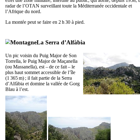
effet une zone militaire, interdite au public, qui abrite, depuis 1958, 
radar de l’OTAN surveillant toute la Méditerranée occidentale et
l’Afrique du nord.
La montée peut se faire en 2 h 30 à pied.
La
Serra d’Alfàbia
Un pic voisin du
Puig Major de Son
Torrella
, le
Puig Major de Maçanella
(ou
Massanella
), est – de ce fait – le
plus haut sommet accessible de l’île
(1 365 m) ; il fait partie de la
Serra
d’Alfàbia
et domine la vallée de
Gorg
Blau
à l’est.