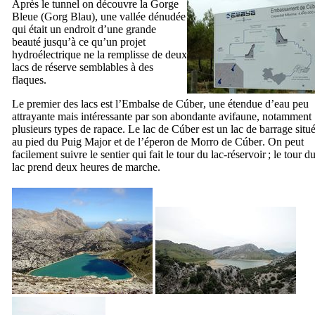
Après le tunnel on découvre la Gorge
Bleue (
Gorg Blau
), une vallée dénudée
qui était un endroit d’une grande
beauté jusqu’à ce qu’un projet
hydroélectrique ne la remplisse de deux
lacs de réserve semblables à des
flaques.
Le premier des lacs est l’
Embalse de Cúber
, une étendue d’eau peu
attrayante mais intéressante par son abondante avifaune, notamment
plusieurs types de rapace. Le lac de
Cúber
est un lac de barrage situ
au pied du
Puig Major
et de l’éperon de
Morro de Cúber
. On peut
facilement suivre le sentier qui fait le tour du lac-réservoir ; le tour d
lac prend deux heures de marche.