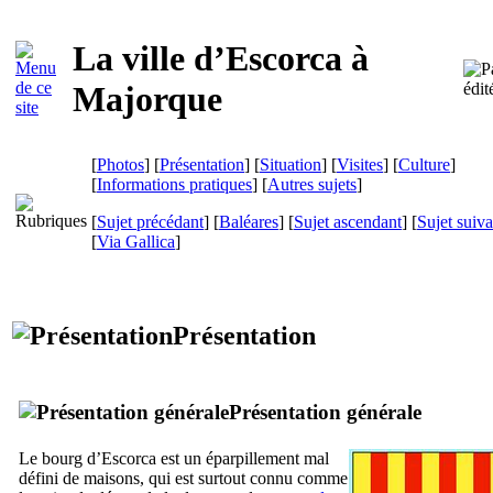
La ville d’
Escorca
à
Majorque
[
Photos
] [
Présentation
] [
Situation
] [
Visites
] [
Culture
]
[
Informations pratiques
] [
Autres sujets
]
[
Sujet précédant
] [
Baléares
] [
Sujet ascendant
] [
Sujet suiva
[
Via Gallica
]
Présentation
Présentation générale
Le bourg d’
Escorca
est un éparpillement mal
défini de maisons, qui est surtout connu comme