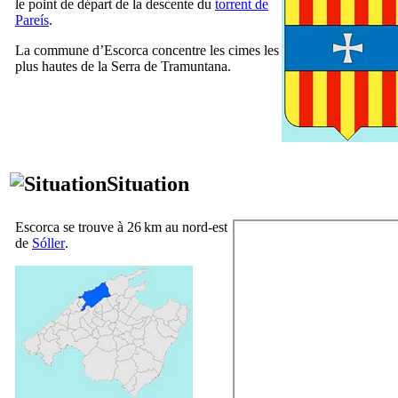
le point de départ de la descente du
torrent de
Pareís
.
La commune d’
Escorca
concentre les cimes les
plus hautes de la
Serra de Tramuntana
.
Situation
Escorca
se trouve à 26 km au nord-est
de
Sóller
.