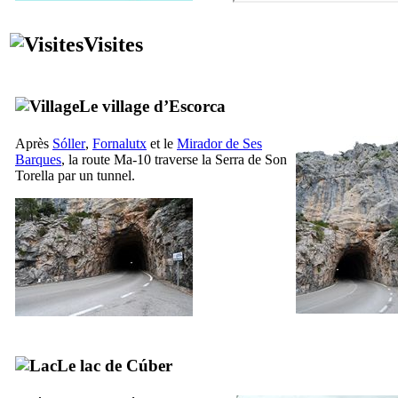
Visites
Le village d’
Escorca
Après
Sóller
,
Fornalutx
et le
Mirador de Ses
Barques
, la route Ma-10 traverse la
Serra de Son
Torella
par un tunnel.
Le lac de
Cúber