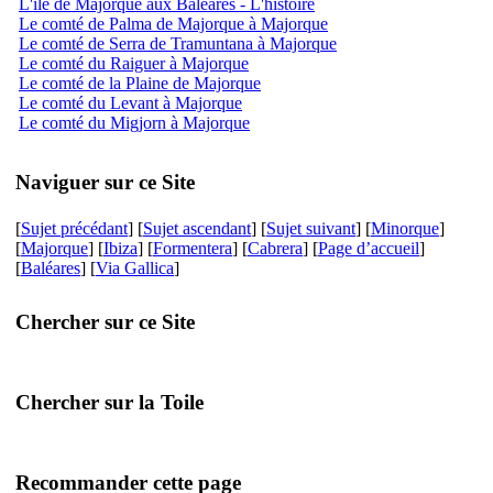
L'île de Majorque aux Baléares - L'histoire
Le comté de Palma de Majorque à Majorque
Le comté de Serra de Tramuntana à Majorque
Le comté du Raiguer à Majorque
Le comté de la Plaine de Majorque
Le comté du Levant à Majorque
Le comté du Migjorn à Majorque
Naviguer sur ce Site
[
Sujet précédant
] [
Sujet ascendant
] [
Sujet suivant
] [
Minorque
]
[
Majorque
] [
Ibiza
] [
Formentera
] [
Cabrera
] [
Page d’accueil
]
[
Baléares
] [
Via Gallica
]
Chercher sur ce Site
Chercher sur la Toile
Recommander cette page