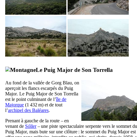
Le
Puig Major de Son Torrella
Au fond de la vallée de
Gorg Blau
, on
aperçoit les flancs escarpés du
Puig
Major
. Le
Puig Major de Son Torrella
est le point culminant de l’
île de
Majorque
(1 432 m) et de tout
l’
archipel des Baléares
.
Prenant à gauche de la route – en
venant de
Sóller
– une piste spectaculaire serpente vers le sommet d
Puig Major
, mais bute sur une clôture : le sommet du
Puig Major
est